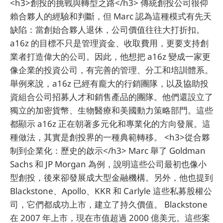
<h3>創投的挑戰與轉型之路</h3> 傳統創投公司很仰
賴合夥人的經驗和判斷，但 Marc 認為這種模式有先天
缺陷：當創始合夥人退休，公司價值往往大打折扣。
a16z 的目標不只是管理資金、收取費用，更要支持創
業者打造偉大的公司。因此，他想把 a16z 變成一家更
像企業的投資公司，有完善的管理、分工和培訓體系。
舉例來說，a16z 已經有龐大的行銷團隊，以及協助投
資組合公司招募人才和銷售產品的團隊。他們還設立了
獨立的加密貨幣、生物醫療和美國動力策略部門。這些
都顯示 a16z 正在朝著多元化和專業化的方向發展。這
種做法，其實是創投界的一種典範轉移。 <h3>從合夥
制到企業化：歷史的啟示</h3> Marc 舉了 Goldman
Sachs 和 JP Morgan 為例，說明這些公司最初也像小
型創投，後來卻發展成大型金融機構。另外，他也提到
Blackstone、Apollo、KKR 和 Carlyle 這些私募股權公
司，它們都成功上市，建立了持久價值。 Blackstone
在 2007 年上市，現在市值超過 2000 億美元。這些案