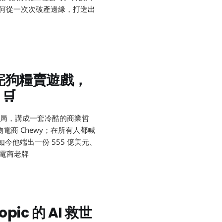
帝國如何從一次次破產邊緣，打造出
賣完狗糧賣遊戲，
🛒
的賭局，講成一套冷酷的商業哲
電商 Chewy；在所有人都喊
；如今他端出一份 555 億美元、
的電商老牌
ic 的 AI 救世