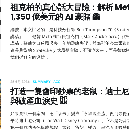
祖克柏的真心話大冒險：解析 Met
1,350 億美元的 AI 豪賭 👻
編按：本文評述的，是科技分析師 Ben Thompson 在《Stra
講稿」——他替 Meta 執行長祖克柏（Mark Zuckerber
講稿，藉他之口反思過去十年的戰略失誤，並為那筆令華爾街膽戰
這是典型的 Stratechery 式思想實驗：不預測未來，而是
我們拆解它的邏輯，
25 6月 2026
SUMMARY
ACQ
打造一隻會印鈔票的老鼠：迪士尼
與破產血淚史 🐭
如果要找一個案例，把「故事」變成「永續現金流」做到最徹
華特迪士尼公司（The Walt Disney Company）。它
把一個成功角色拆成戲院、電視、貨架、樂園、串流五道收費