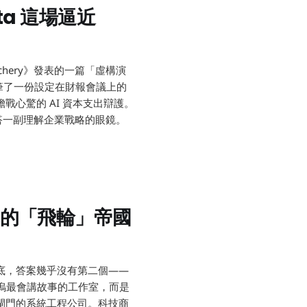
a 這場逼近
techery》發表的一篇「虛構演
g）代筆了一份設定在財報會議上的
心驚的 AI 資本支出辯護。
替你搭一副理解企業戰略的眼鏡。
的「飛輪」帝國
底，答案幾乎沒有第二個——
不是好萊塢最會講故事的工作室，而是
閘門的系統工程公司。科技商