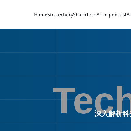
Home
Stratechery
SharpTech
All-In podcast
A
深入解析科