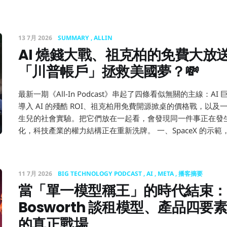
13 7月 2026
SUMMARY
ALLIN
AI 燒錢大戰、祖克柏的免費大放
「川普帳戶」拯救美國夢？💸
最新一期《All-In Podcast》串起了四條看似無關的主線：AI
導入 AI 的殘酷 ROI、祖克柏用免費開源掀桌的價格戰，以
生兒的社會實驗。把它們放在一起看，會發現同一件事正在發
化，科技產業的權力結構正在重新洗牌。 一、SpaceX 的示範
11 7月 2026
BIG TECHNOLOGY PODCAST
AI
META
播客摘要
當「單一模型稱王」的時代結束：Me
Bosworth 談租模型、產品四要素
的真正戰場