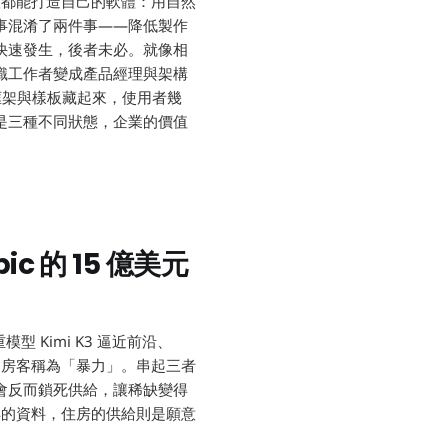
人都能打造自己的軟體：用自然
事混淆了兩件事——降低製作
快速發生，後者未必。就像相
識工作者變成產品經理與架構
法、框架與樣板藏起來，使用者幾
是三種不同狀態，企業的價值
ic 的 15 億美元
模型 Kimi K3 逼近前沿、
把驅逐房客稱為「暴力」。串起三者
會反而鎖死供給，讓稀缺變得
得的資料，住房的供給則是願意