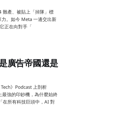
a 4 難產、被貼上「掉隊」標
算力。如今 Meta 一邊交出新
——它正在向對手「
底是廣告帝國還是
難題：Met
Tech》Podcast 上剖析
史上最強的印鈔機，為什麼始終
在所有科技巨頭中，AI 對