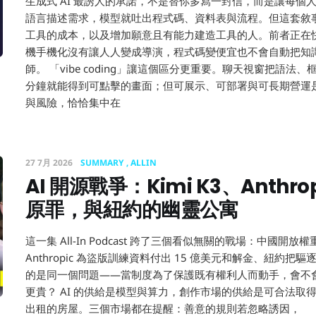
生成式 AI 最誘人的承諾，不是替你多寫一封信，而是讓每個
語言描述需求，模型就吐出程式碼、資料表與流程。但這套敘
工具的成本，以及增加願意且有能力建造工具的人。前者正在
機手機化沒有讓人人變成導演，程式碼變便宜也不會自動把知
師。 「vibe coding」讓這個區分更重要。聊天視窗把語
分鐘就能得到可點擊的畫面；但可展示、可部署與可長期營運
與風險，恰恰集中在
27 7月 2026
SUMMARY
ALLIN
AI 開源戰爭：Kimi K3、Anthrop
原罪，與紐約的幽靈公寓
這一集 All-In Podcast 跨了三個看似無關的戰場：中國開放權重
Anthropic 為盜版訓練資料付出 15 億美元和解金、紐約
的是同一個問題——當制度為了保護既有權利人而動手，會不
更貴？ AI 的供給是模型與算力，創作市場的供給是可合法取
出租的房屋。三個市場都在提醒：善意的規則若忽略誘因，