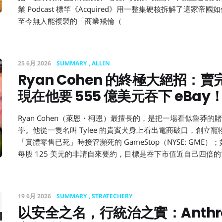
業 Podcast 標竿《Acquired》用一整集硬核拆解了這家
至今無人能複製的「商業飛輪（
25 6月 2026
SUMMARY
ALLIN
Ryan Cohen 的終極大絕招：
現在他要 555 億美元吞下 eBay！
Ryan Cohen（萊恩・柯恩）最擅長的，是把一場看似魯莽
學。他從一隻名叫 Tylee 的貴賓犬身上看出電商破口，創立寵物
「實體零售已死」時接管瀕死的 GameStop（NYSE: GME）
每股 125 美元的非請自來要約，目標是吞下市值近自己四倍
19 6月 2026
SUMMARY
STRATECHERY
以安全之名，行統治之實：Anthrop