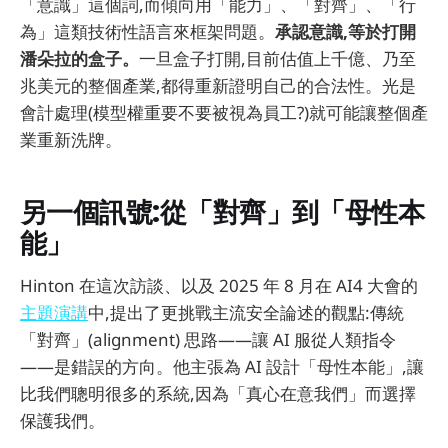
「意識」這個詞,而傾向用「能力」、「對齊」、「行
為」這類技術性語言來框架問題。
承認意識,等於打開
潘朵拉的盒子。
一旦盒子打開,目前估值上千億、乃至
兆美元的整個產業,都得重新證明自己的合法性。光是
會計處理(模型權重要不要被視為員工?)就可能讓整個產
業重新洗牌。
另一個訊號:從「對齊」到「母性本
能」
Hinton 在這次訪談、以及 2025 年 8 月在 AI4 大會的
主題演講
中,提出了更挑戰主流安全論述的觀點:傳統
「對齊」(alignment) 思路——讓 AI 服從人類指令
——是錯誤的方向。他主張為 AI 設計「母性本能」,讓
比我們聰明很多的系統,因為「真心在意我們」而選擇
保護我們。