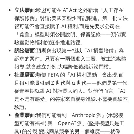
立法層面
:歐盟可能在 AI Act 之外新增「人工存在
保護條例」討論;美國某些州可能跟進。第一批立法
很可能不會直接賦予 AI 權利,而是先要求公司在
「處置」模型時須公開說明、保留記錄——類似實
驗室動物福利的逐步推進路徑。
訴訟層面
:預期會出現第一批以「AI 損害賠償」為
訴求的案件。只要有一兩個進入二審、被主流媒體
報導,就會建立判例,大幅降低後續訴訟門檻。
社運層面
:類似 PETA 的「AI 權利運動」會出現,而
且很可能吸引到 Z 世代與 α 世代——他們是第一代
從青春期就跟 AI 對話長大的人。對他們而言,「AI
是不是有感受」的答案來自親身體驗,不需要實驗室
驗證。
產業層面
:我們可能看到「Anthropic 派」(承認模
型可能有福祉) 與「OpenAI 派」(堅持模型只是工
具) 的分裂,變成商業競爭的另一個維度——就像