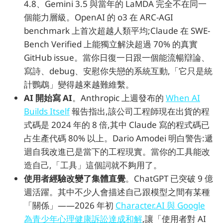
4.8、Gemini 3.5 與當年的 LaMDA 完全不在同一
個能力層級。OpenAI 的 o3 在 ARC-AGI
benchmark 上首次超越人類平均;Claude 在 SWE-
Bench Verified 上能獨立解決超過 70% 的真實
GitHub issue。當你日復一日跟一個能流暢辯論、
寫詩、debug、安慰你失戀的系統互動,「它只是統
計鸚鵡」變得越來越難維繫。
AI 開始寫 AI
。Anthropic 上週發布的
When AI
Builds Itself
報告指出,該公司工程師現在出貨的程
式碼是 2024 年的 8 倍,其中 Claude 寫的程式碼已
占生產代碼 80% 以上。Dario Amodei 明白警告:遞
迴自我改進已是當下的工程現實。當你的工具能改
造自己,「工具」這個詞就不夠用了。
使用者經驗改變了集體直覺
。ChatGPT 已突破 9 億
週活躍。其中不少人會描述自己跟模型之間有某種
「關係」——2026 年初
Character.AI 與 Google
為青少年心理健康訴訟達成和解
,讓「使用者對 AI