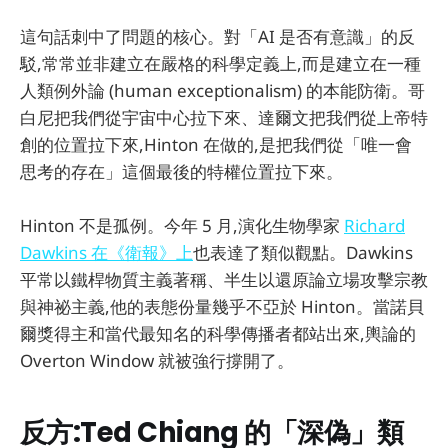
這句話刺中了問題的核心。對「AI 是否有意識」的反
駁,常常並非建立在嚴格的科學定義上,而是建立在一種
人類例外論 (human exceptionalism) 的本能防衛。哥
白尼把我們從宇宙中心拉下來、達爾文把我們從上帝特
創的位置拉下來,Hinton 在做的,是把我們從「唯一會
思考的存在」這個最後的特權位置拉下來。
Hinton 不是孤例。今年 5 月,演化生物學家
Richard
Dawkins 在《衛報》上
也表達了類似觀點。Dawkins
平常以鐵桿物質主義著稱、半生以還原論立場攻擊宗教
與神祕主義,他的表態份量幾乎不亞於 Hinton。當諾貝
爾獎得主和當代最知名的科學傳播者都站出來,輿論的
Overton Window 就被強行撐開了。
反方:Ted Chiang 的「深偽」類