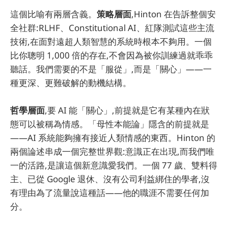
這個比喻有兩層含義。
策略層面
,Hinton 在告訴整個安
全社群:RLHF、Constitutional AI、紅隊測試這些主流
技術,在面對遠超人類智慧的系統時根本不夠用。一個
比你聰明 1,000 倍的存在,不會因為被你訓練過就乖乖
聽話。我們需要的不是「服從」,而是「關心」——一
種更深、更難破解的動機結構。
哲學層面
,要 AI 能「關心」,前提就是它有某種內在狀
態可以被稱為情感。「母性本能論」隱含的前提就是
——AI 系統能夠擁有接近人類情感的東西。Hinton 的
兩個論述串成一個完整世界觀:意識正在出現,而我們唯
一的活路,是讓這個新意識愛我們。一個 77 歲、雙料得
主、已從 Google 退休、沒有公司利益綁住的學者,沒
有理由為了流量說這種話——他的職涯不需要任何加
分。