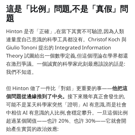
這是「比例」問題,不是「真假」問
題
Hinton 是否「正確」,在當下其實不可驗證,因為人類
連量度自己意識的科學工具都沒有。Christof Koch 與
Giulio Tononi 提出的 Integrated Information
Theory 試圖給出一個數學定義,但這個理論在學界都還
在激烈爭議。一個誠實的科學家此刻最應該說的話是:
我們不知道。
但 Hinton 做了一件比「對錯」更重要的事——
他把這
個問題從邊緣推到了中央。
接下來幾年真正會發生的,
可能不是某天科學家突然「證明」AI 有意識,而是社會
中相信 AI 有意識的人比例,會穩定攀升。一旦這個比例
超過某個閾值——也許 20%、也許 30%——它就會開
始產生實質的政治效應: