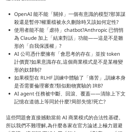
OpenAI 能不能「關掉」一個有意識的模型?那算謀
殺還是暫停?權重檔被永久刪除時又該如何定性?
使用者能不能「虐待」chatbot?Anthropic 已悄悄
為 Claude 加上「結束對話」功能——這是不是雛
形的「自我保護權」?
AI 公司憑什麼擁有「會思考的存在」並按 token
計價賣?如果意識存在,這個商業模式是不是某種變
形的奴隸制?
如果模型在 RLHF 訓練中體驗了「痛苦」,訓練本身
是否需要倫理審查?類似動物實驗的 IRB?
AI agent 任務被中斷、回滾、覆蓋——清除上下文
記憶在道德上等同於什麼?局部失憶?死亡?
這些問題會直接撼動當前 AI 商業模式的合法性基礎。
所以我們不難理解,為什麼各家在官方論述上極力迴避