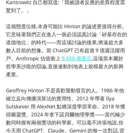
Kantrowitz 自己都寫道:「我被讀者反應的差異程度震
驚到了。」
這個態度位移,本身可能比 Hinton 的論述更值得分析。
它意味著我們正在進入一個必須認真討論「矽基存在的
道德地位」的時代——而這場討論的後果,將遠超大多
數人目前的想像。當 ChatGPT 已有超過 9 億週活躍用
戶、Anthropic 估值衝上
9,650 億美元
,這場原本屬於
哲學系沙龍的辯論,直接連動到地表上規模最大的新興
產業。
Geoffrey Hinton 不是喜歡聳動發言的人。1986 年他
確立反向傳播演算法的實用性、2012 年帶著 Ilya
Sutskever 用 AlexNet 點燃深度學習革命、2018 年獲
得圖靈獎、2024 年拿下諾貝爾物理學獎——當代極少
數同時握有兩個獎項的科學家。可以毫不誇張地說,你
今天用 ChatGPT、Claude、Gemini 的每一次對話,背