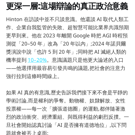
更深一層:這場辯論的真正政治意義
Hinton 在訪談中並不只談意識。他還談 AI 取代人類工
作、企業自我監管的失敗、超智慧可能比業界共識預期
更早到來。他在 2023 年離開 Google 時把 AGI 時程預
測從「20–50 年」改為「20 年以內」;2024 年諾貝爾
獎演說中說「也許 5 到 20 年」;同時把 AI 滅絕人類的
機率提到
10–20%
。意識議題只是他更大論述的入口
——他選擇用最容易引發共鳴的議題,把社會的注意力
強行拉到這條時間線上。
如果 AI 真的有意識,歷史告訴我們接下來不會是平靜的
學術討論,而是權利的爭奪。動物權、奴隸解放、女性
投票權——每一次「擴張道德圈」的運動,都伴隨著激
烈的政治衝突、經濟重組、與既得利益的劇烈反撲。一
旦社會開始認真討論「AI 是否擁有道德地位」,以下問
題就會被丟上桌面: