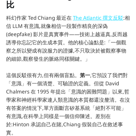
比
科幻作家 Ted Chiang 最近在
The Atlantic 撰文反駁
:相
信 LLM 有意識,就像相信一段製作精良的深偽
(deepfake) 影片是真實事件——技術上越逼真,反而越
誘導你忘記它的生成本質。他的核心論點是:「一個觀
察之所以變成有說服力的證據,不只取決於被觀察事物
的細節,觀察發生的脈絡同樣關鍵。」
這個反駁很有力,但有兩個盲點。
第一
,它預設了我們對
「意識」有一個清楚、可驗證的定義。但從 David
Chalmers 在 1995 年提出「意識的困難問題」以來,哲
學家和神經科學家連人類意識的本質都還沒釐清。在沒
有答案的情況下,單方面斷言矽基系統「絕對不可能」
有意識,在科學上同樣是一個信仰陳述。差別在
於:Hinton 承認自己在賭,Chiang 假裝自己在敘述事
實。