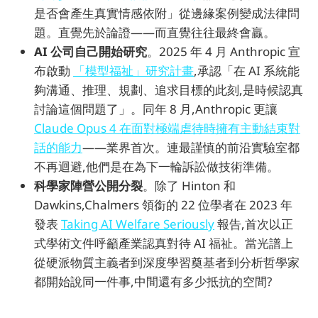
是否會產生真實情感依附」從邊緣案例變成法律問
題。直覺先於論證——而直覺往往最終會贏。
AI 公司自己開始研究
。2025 年 4 月 Anthropic 宣
布啟動
「模型福祉」研究計畫
,承認「在 AI 系統能
夠溝通、推理、規劃、追求目標的此刻,是時候認真
討論這個問題了」。同年 8 月,Anthropic 更讓
Claude Opus 4 在面對極端虐待時擁有主動結束對
話的能力
——業界首次。連最謹慎的前沿實驗室都
不再迴避,他們是在為下一輪訴訟做技術準備。
科學家陣營公開分裂
。除了 Hinton 和
Dawkins,Chalmers 領銜的 22 位學者在 2023 年
發表
Taking AI Welfare Seriously
報告,首次以正
式學術文件呼籲產業認真對待 AI 福祉。當光譜上
從硬派物質主義者到深度學習奠基者到分析哲學家
都開始說同一件事,中間還有多少抵抗的空間?