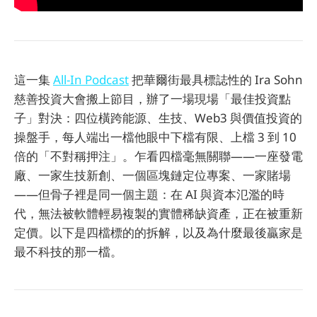
這一集
All-In Podcast
把華爾街最具標誌性的 Ira Sohn
慈善投資大會搬上節目，辦了一場現場「最佳投資點
子」對決：四位橫跨能源、生技、Web3 與價值投資的
操盤手，每人端出一檔他眼中下檔有限、上檔 3 到 10
倍的「不對稱押注」。乍看四檔毫無關聯——一座發電
廠、一家生技新創、一個區塊鏈定位專案、一家賭場
——但骨子裡是同一個主題：在 AI 與資本氾濫的時
代，無法被軟體輕易複製的實體稀缺資產，正在被重新
定價。以下是四檔標的的拆解，以及為什麼最後贏家是
最不科技的那一檔。