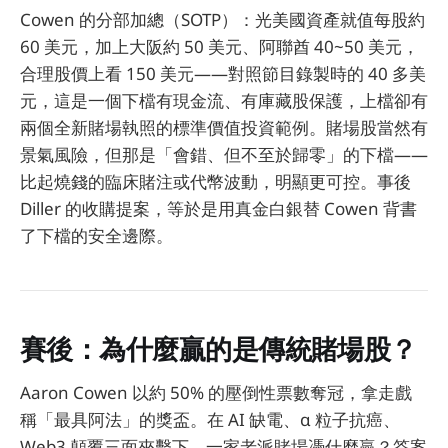
Cowen 的分部加總（SOTP）：光美國資產就值每股約
60 美元，加上大阪約 50 美元、阿聯酋 40~50 美元，
合理股價上看 150 美元——對照節目錄製時的 40 多美
元，這是一個下檔有現金流、有庫藏股保護，上檔卻有
兩個全新賭場執照的標準價值投資範例。賭場股當然有
景氣風險，但那是「會錯、但不至於歸零」的下檔——
比起燒錢的臨床賭注或代幣波動，明顯更可控。事後
Diller 的收購提案，等於是用真金白銀替 Cowen 背書
了下檔的安全邊際。
賽後：為什麼贏的是傳統賭場股？
Aaron Cowen 以約 50% 的壓倒性票數奪冠，拿走戲
稱「最具阿法」的獎盃。在 AI 缺電、α 粒子抗癌、
Web3 顛覆三面夾擊下，一家老派賭場憑什麼贏？答案