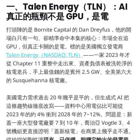
一、Talen Energy（TLN）：AI
真正的瓶頸不是 GPU，是電
打頭陣的是 Bornite Capital 的 Dan Dreyfus，他的開
場白只有一句、卻精準命中本集的核心：市場全在追
GPU，但真正卡關的是電。標的是美國獨立發電商
Talen Energy（NASDAQ: TLN）
——一家 2023 年才
從 Chapter 11 重整中走出來、資產負債表被洗乾淨的
核電老兵，手上最值錢的是賓州 2.5 GW、全美第六大
的 Susquehanna 核電廠。
美國電力需求過去 20 年幾乎是平的，但生成式 AI 把
這條趨勢線徹底改寫——資料中心用電佔比可能從
2023 年的約 4% 衝到 2028 年的 7~12%。問題是：新
蓋一座大型發電廠要 7 到 10 年，喬治亞 Vogtle 3、4
號機組更直接證明「蓋新核電」在商業上幾乎走不通。
供給端的剛性讓
現有、已併網、能穩定輸出的發電資