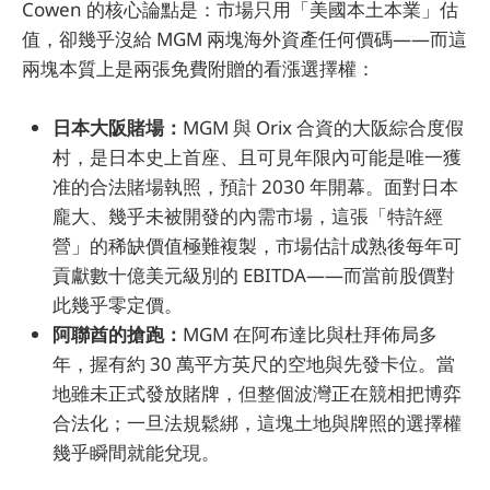
Cowen 的核心論點是：市場只用「美國本土本業」估
值，卻幾乎沒給 MGM 兩塊海外資產任何價碼——而這
兩塊本質上是兩張免費附贈的看漲選擇權：
日本大阪賭場：
MGM 與 Orix 合資的大阪綜合度假
村，是日本史上首座、且可見年限內可能是唯一獲
准的合法賭場執照，預計 2030 年開幕。面對日本
龐大、幾乎未被開發的內需市場，這張「特許經
營」的稀缺價值極難複製，市場估計成熟後每年可
貢獻數十億美元級別的 EBITDA——而當前股價對
此幾乎零定價。
阿聯酋的搶跑：
MGM 在阿布達比與杜拜佈局多
年，握有約 30 萬平方英尺的空地與先發卡位。當
地雖未正式發放賭牌，但整個波灣正在競相把博弈
合法化；一旦法規鬆綁，這塊土地與牌照的選擇權
幾乎瞬間就能兌現。