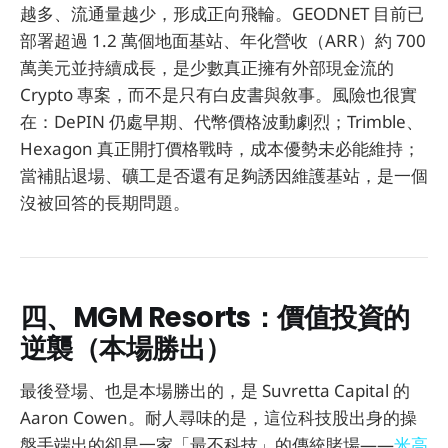
越多、流通量越少，形成正向飛輪。GEODNET 目前已
部署超過 1.2 萬個地面基站、年化營收（ARR）約 700
萬美元並持續成長，是少數真正擁有外部現金流的
Crypto 專案，而不是只有白皮書與敘事。風險也很實
在：DePIN 仍處早期、代幣價格波動劇烈；Trimble、
Hexagon 真正開打價格戰時，成本優勢未必能維持；
當補貼退場、礦工是否還有足夠誘因維護基站，是一個
沒被回答的長期問題。
四、MGM Resorts：價值投資的
逆襲（本場勝出）
最後登場、也是本場勝出的，是 Suvretta Capital 的
Aaron Cowen。耐人尋味的是，這位科技股出身的操
盤手端出的卻是一家「最不科技」的傳統賭場——
米高