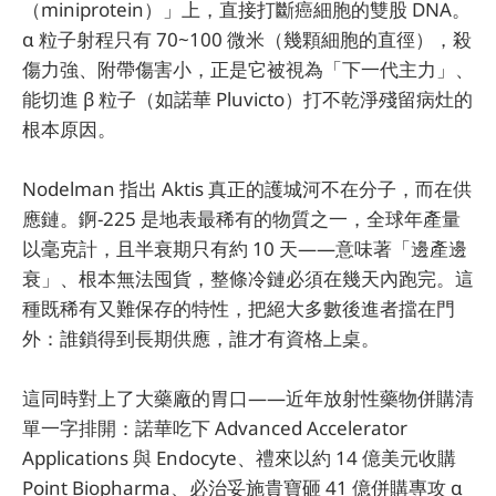
（miniprotein）」上，直接打斷癌細胞的雙股 DNA。
α 粒子射程只有 70~100 微米（幾顆細胞的直徑），殺
傷力強、附帶傷害小，正是它被視為「下一代主力」、
能切進 β 粒子（如諾華 Pluvicto）打不乾淨殘留病灶的
根本原因。
Nodelman 指出 Aktis 真正的護城河不在分子，而在供
應鏈。錒-225 是地表最稀有的物質之一，全球年產量
以毫克計，且半衰期只有約 10 天——意味著「邊產邊
衰」、根本無法囤貨，整條冷鏈必須在幾天內跑完。這
種既稀有又難保存的特性，把絕大多數後進者擋在門
外：誰鎖得到長期供應，誰才有資格上桌。
這同時對上了大藥廠的胃口——近年放射性藥物併購清
單一字排開：諾華吃下 Advanced Accelerator
Applications 與 Endocyte、禮來以約 14 億美元收購
Point Biopharma、必治妥施貴寶砸 41 億併購專攻 α