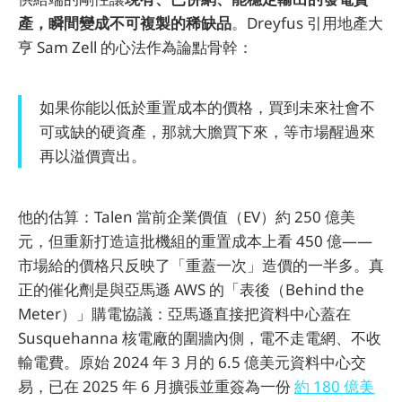
產，瞬間變成不可複製的稀缺品
。Dreyfus 引用地產大
亨 Sam Zell 的心法作為論點骨幹：
如果你能以低於重置成本的價格，買到未來社會不
可或缺的硬資產，那就大膽買下來，等市場醒過來
再以溢價賣出。
他的估算：Talen 當前企業價值（EV）約 250 億美
元，但重新打造這批機組的重置成本上看 450 億——
市場給的價格只反映了「重蓋一次」造價的一半多。真
正的催化劑是與亞馬遜 AWS 的「表後（Behind the
Meter）」購電協議：亞馬遜直接把資料中心蓋在
Susquehanna 核電廠的圍牆內側，電不走電網、不收
輸電費。原始 2024 年 3 月的 6.5 億美元資料中心交
易，已在 2025 年 6 月擴張並重簽為一份
約 180 億美