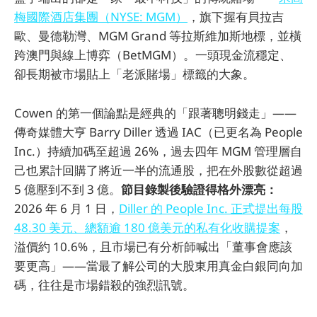
梅國際酒店集團（NYSE: MGM）
，旗下握有貝拉吉
歐、曼德勒灣、MGM Grand 等拉斯維加斯地標，並橫
跨澳門與線上博弈（BetMGM）。一頭現金流穩定、
卻長期被市場貼上「老派賭場」標籤的大象。
Cowen 的第一個論點是經典的「跟著聰明錢走」——
傳奇媒體大亨 Barry Diller 透過 IAC（已更名為 People
Inc.）持續加碼至超過 26%，過去四年 MGM 管理層自
己也累計回購了將近一半的流通股，把在外股數從超過
5 億壓到不到 3 億。
節目錄製後驗證得格外漂亮：
2026 年 6 月 1 日，
Diller 的 People Inc. 正式提出每股
48.30 美元、總額逾 180 億美元的私有化收購提案
，
溢價約 10.6%，且市場已有分析師喊出「董事會應該
要更高」——當最了解公司的大股東用真金白銀同向加
碼，往往是市場錯殺的強烈訊號。