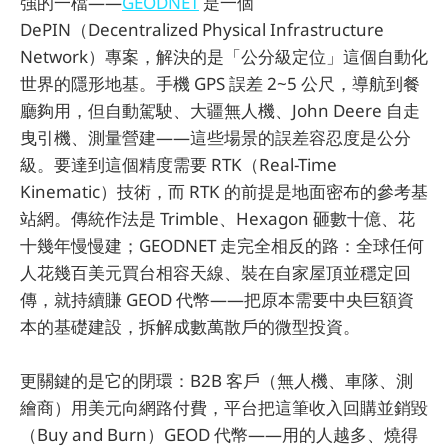
強的一檔——
GEODNET
是一個
DePIN（Decentralized Physical Infrastructure
Network）專案，解決的是「公分級定位」這個自動化
世界的隱形地基。手機 GPS 誤差 2~5 公尺，導航到餐
廳夠用，但自動駕駛、大疆無人機、John Deere 自走
曳引機、測量營建——這些場景的誤差容忍度是公分
級。要達到這個精度需要 RTK（Real-Time
Kinematic）技術，而 RTK 的前提是地面密布的參考基
站網。傳統作法是 Trimble、Hexagon 砸數十億、花
十幾年慢慢建；GEODNET 走完全相反的路：全球任何
人花幾百美元買台相容天線、裝在自家屋頂並穩定回
傳，就持續賺 GEOD 代幣——把原本需要中央巨額資
本的基礎建設，拆解成數萬散戶的微型投資。
更關鍵的是它的閉環：B2B 客戶（無人機、車隊、測
繪商）用美元向網路付費，平台把這筆收入回購並銷毀
（Buy and Burn）GEOD 代幣——用的人越多、燒得