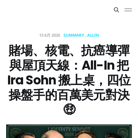
13 6月 2026
SUMMARY
ALLIN
賭場、核電、抗癌導彈
與屋頂天線：All-In 把
Ira Sohn 搬上桌，四位
操盤手的百萬美元對決
🤑