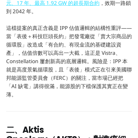
元、17 年、最高 1.92 GW 的超長期合約
，效期一路鎖
到 2042 年。
這檔提案的真正含義是 IPP 估值邏輯的結構性重評——
當「表後＋科技巨頭長約」把發電廠從「賣大宗商品的
循環股」改造成「有合約、有現金流的基礎建設資
產」，估值倍數可以高出一大截，這正是 Vistra、
Constellation 屢創新高的底層邏輯。風險是：IPP 本
就是高度景氣循環股，且「表後」模式正在引來美國聯
邦能源監管委員會（FERC）的關注，當市場已經把
「AI 缺電」講得很滿，能源股的下檔保護其實正在變
薄。
二、Aktis