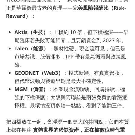
正是華爾街最古老的真理——
完美風險報酬比（Risk-
Reward）
：
Aktis（生技）
：上檔約 10 倍，但下檔極深——早
期臨床若失敗可能歸零，且要鎖資金到 2027 年。
Talen（能源）
：題材性硬、現金流可見，但已是
市場共識、股價漲多，IPP 帶有景氣循環與政策風
險。
GEODNET（Web3）
：模式新穎、有真實營收，
但代幣波動與賽道早期是最大不確定性。
MGM（價值）
：本業現金流強勁、回購持續、極
強的下檔保護；大阪與阿聯酋是兩張免費的看漲選
擇權。最壞情況頂多賠一點點，看對了能翻三倍。
把四檔放在一起，會浮現一個更大的共同點：它們本質
上都在押注
實體世界的稀缺資產，正在被數位時代重