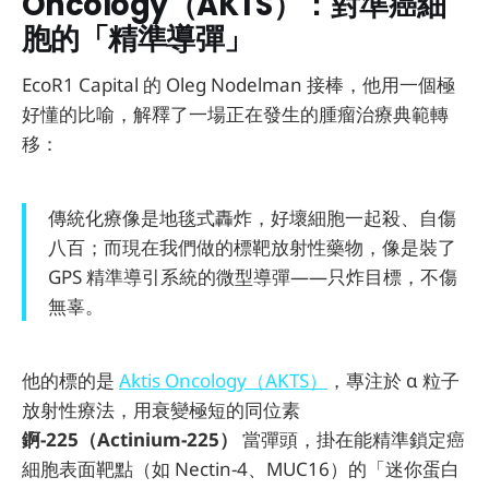
Oncology（AKTS）：對準癌細
胞的「精準導彈」
EcoR1 Capital 的 Oleg Nodelman 接棒，他用一個極
好懂的比喻，解釋了一場正在發生的腫瘤治療典範轉
移：
傳統化療像是地毯式轟炸，好壞細胞一起殺、自傷
八百；而現在我們做的標靶放射性藥物，像是裝了
GPS 精準導引系統的微型導彈——只炸目標，不傷
無辜。
他的標的是
Aktis Oncology（AKTS）
，專注於 α 粒子
放射性療法，用衰變極短的同位素
錒-225（Actinium-225）
當彈頭，掛在能精準鎖定癌
細胞表面靶點（如 Nectin-4、MUC16）的「迷你蛋白