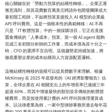
核心關鍵在於「勞動力預算的結構性轉移」。企業正逐
漸意識到，與其花費數百萬美元聘請外包開發團隊或大
量初階工程師，不如將預算直接投入 AI 模型的企業級
API 呼叫費用。這是一個根本性的典範轉移：AI 不再
只是「IT 軟體預算」中的一個採購項目，它正在直接
蠶食傳統的「人事成本」預算。當一個 AI agent 能夠
完成三名初階分析師的工作量，而成本僅為其十分之一
時，CFO 的選擇不言自明。這個趨勢若持續加速，將
徹底重塑企業的成本結構與人力資源配置邏輯。
這種結構性轉移的規模可以從具體數字來理解。根據
McKinsey 在 2025 年底發布的《AI 經濟影響報告》估
算，全球企業在 AI 相關支出上的年增長率已連續三年
超過 60%，而其中增速最快的類別並非傳統的軟體授
權費用，而是按使用量計費的 API 呼叫與推理運算成
本。以法律產業為例，一家中型律師事務所過去每年花
費約 200 萬美元在初階法律研究員的薪資上，如今透