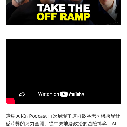
這集 All-In Podcast 再次展現了這群矽谷老司機跨界針
砭時弊的火力全開。從中東地緣政治的凶險博弈、AI