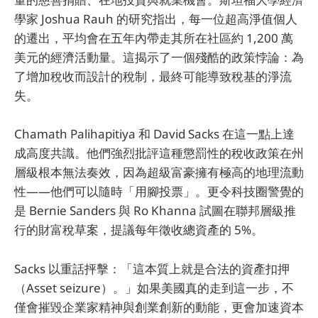
學家 Joshua Rauh 的研究指出，每一位超高淨值個人
的遷出，平均會在五年內帶走其所在社區約 1,200 萬
美元的經濟活動量。這揭示了一個殘酷的政策悖論：為
了增加稅收而設計的稅制，最終可能導致稅基的淨流
失。
Chamath Palihapitiya 和 David Sacks 在這一點上達
成高度共識。他們強烈批評這種懲罰性的稅收政策在州
層級根本無法奏效，因為超級富豪擁有極高的地理流動
性——他們可以隨時「用腳投票」。更令科技圈警覺的
是 Bernie Sanders 與 Ro Khanna 試圖在聯邦層級推
行的財富稅草案，提議每年徵收總資產的 5%。
Sacks 以重話抨擊：「這本質上就是合法的資產扣押
（Asset seizure）。」如果美國真的走到這一步，不
僅會摧毀企業家精神與創業創新的動能，更會加速資本