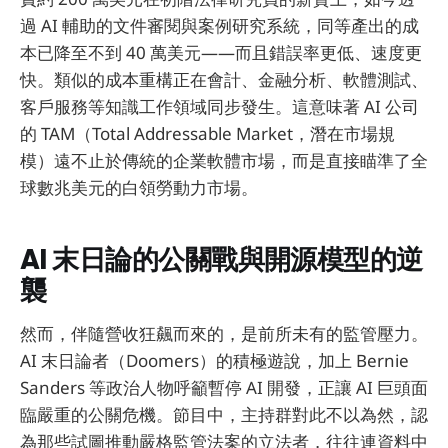
過 AI 輔助的文件審閱與案例研究系統，同等產出的成
本已降至不到 40 萬美元——而且錯誤率更低、速度更
快。類似的成本重構正在會計、金融分析、軟體測試、
客戶服務等知識工作領域同步發生。這意味著 AI 公司
的 TAM（Total Addressable Market，潛在市場規
模）遠不止於傳統的企業軟體市場，而是直接瞄準了全
球數兆美元的白領勞動力市場。
AI 末日論的公關戰與開源模型的逆
襲
然而，伴隨營收狂飆而來的，是前所未有的監管壓力。
AI 末日論者（Doomers）的積極遊說，加上 Bernie
Sanders 等政治人物呼籲暫停 AI 開發，正讓 AI 巨頭面
臨嚴重的公關危機。節目中，主持群對此不以為然，認
為那些試圖推動嚴格監管法案的立法者，往往連資料中