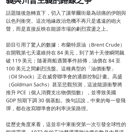
義與川普主義的路線之爭
話題隨後急轉直下，切入了讓華爾街最為頭痛的伊朗與
以色列衝突。這次地緣政治危機不再只是遙遠的砲火
聲，而是直接反映在能源市場的劇烈震盪之上。
節目引用了驚人的數據：布蘭特原油（Brent Crude）
在開戰第七天還維持在 84 美元，到了第十天便瞬間飆
破 119 美元；隨著商船遇襲事件頻傳，油價在 84 至
100 美元之間劇烈洗盤。這種典型的「油價衝擊」
（Oil Shock）正在威脅聯準會的通膨控制計畫。高盛
（Goldman Sachs）甚至悲觀預測，這波能源衝擊將
推升 PCE（個人消費支出物價指數），並導致美國
GDP 預期下調 30 個基點。換句話說，中東的每一發飛
彈，都在改寫聯準會的利率決策路徑。
從歷史角度來看，這並非中東衝突第一次引發全球性的