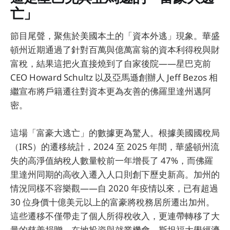
亡」
節目尾聲，聚焦於美國本土的「資本外逃」現象。華盛
頓州近期通過了針對百萬與億萬富翁的資本利得稅與財
富稅，結果這把火直接燒到了自家後院——星巴克前
CEO Howard Schultz 以及亞馬遜創辦人 Jeff Bezos 相
繼宣布將戶籍遷往對資本更為友善的佛羅里達州邁阿
密。
這場「富豪大逃亡」的數據更為驚人。根據美國國稅局
（IRS）的遷移統計，2024 至 2025 年間，華盛頓州流
失的高淨值納稅人數量較前一年增長了 47%，而佛羅
里達州同期的高收入遷入人口則創下歷史新高。加州的
情況同樣不容樂觀——自 2020 年疫情以來，已有超過
30 位身價十億美元以上的富豪將稅務居所遷出加州。
這些遷移不僅帶走了個人所得稅收入，更連帶轉移了大
量的慈善捐贈、在地投資與就業機會。斯坦福大學經濟