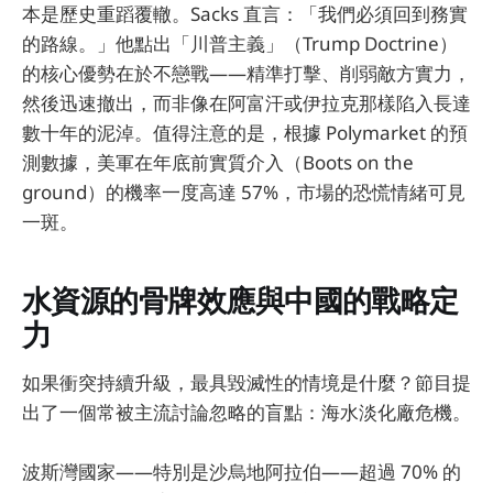
本是歷史重蹈覆轍。Sacks 直言：「我們必須回到務實
的路線。」他點出「川普主義」（Trump Doctrine）
的核心優勢在於不戀戰——精準打擊、削弱敵方實力，
然後迅速撤出，而非像在阿富汗或伊拉克那樣陷入長達
數十年的泥淖。值得注意的是，根據 Polymarket 的預
測數據，美軍在年底前實質介入（Boots on the
ground）的機率一度高達 57%，市場的恐慌情緒可見
一斑。
水資源的骨牌效應與中國的戰略定
力
如果衝突持續升級，最具毀滅性的情境是什麼？節目提
出了一個常被主流討論忽略的盲點：海水淡化廠危機。
波斯灣國家——特別是沙烏地阿拉伯——超過 70% 的