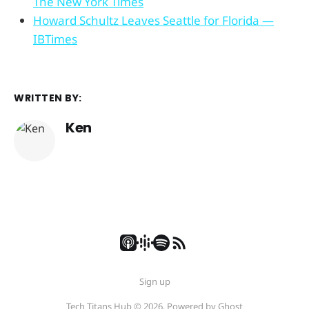
The New York Times
Howard Schultz Leaves Seattle for Florida —
IBTimes
WRITTEN BY:
Ken
Sign up
Tech Titans Hub © 2026. Powered by
Ghost