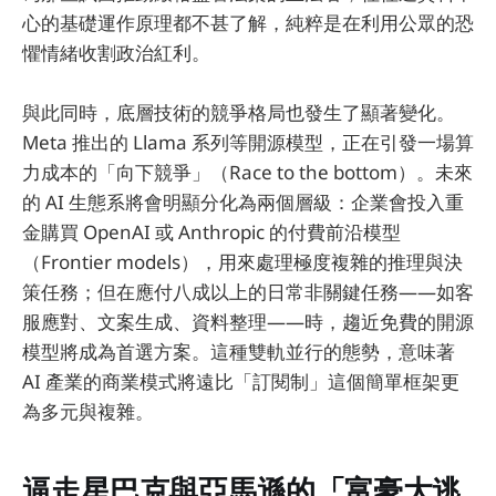
心的基礎運作原理都不甚了解，純粹是在利用公眾的恐
懼情緒收割政治紅利。
與此同時，底層技術的競爭格局也發生了顯著變化。
Meta 推出的 Llama 系列等開源模型，正在引發一場算
力成本的「向下競爭」（Race to the bottom）。未來
的 AI 生態系將會明顯分化為兩個層級：企業會投入重
金購買 OpenAI 或 Anthropic 的付費前沿模型
（Frontier models），用來處理極度複雜的推理與決
策任務；但在應付八成以上的日常非關鍵任務——如客
服應對、文案生成、資料整理——時，趨近免費的開源
模型將成為首選方案。這種雙軌並行的態勢，意味著
AI 產業的商業模式將遠比「訂閱制」這個簡單框架更
為多元與複雜。
逼走星巴克與亞馬遜的「富豪大逃