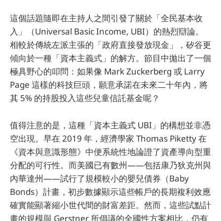
這個話題隨即在主持人之間引發了關於「全民基本收
入」（Universal Basic Income, UBI）的熱烈辯論。
相較於傳統左派主張的「政府直接發放現金」，矽谷更
傾向於一種「資本主義式」的解方。節目中拋出了一個
極具野心的叩問：如果像 Mark Zuckerberg 或 Larry
Page 這樣的科技巨頭，願意承諾在未來二十年內，將
其 5% 的持股投入這些兒童信託基金呢？
值得注意的是，這種「資本主義式 UBI」的構想並非憑
空出現。早在 2019 年，經濟學家 Thomas Piketty 在
《資本與意識形態》中便系統性地論證了資產導向型重
分配的可行性。而美國已有數州——包括康乃狄克州與
內華達州——試行了規模較小的嬰兒債券（Baby
Bonds）計畫，初步數據顯示這些帳戶的長期複利效應
確實能顯著縮小世代間的財富差距。然而，這些試點計
畫的規模與 Gerstner 所倡議的全國性方案相比，仍有