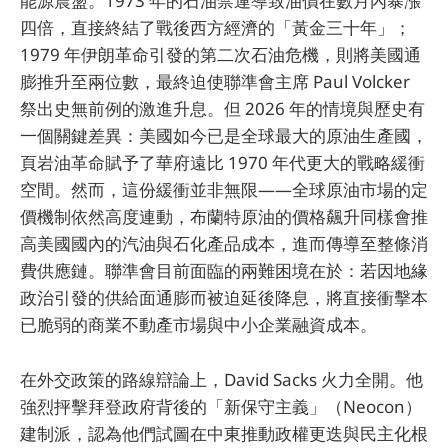
能源震盪。1973 年的石油禁運導致油價在數月內暴漲
四倍，直接終結了戰後西方經濟的「黃金三十年」；
1979 年伊朗革命引發的第二次石油危機，則將美國通
膨推升至兩位數，最終迫使聯準會主席 Paul Volcker
祭出史無前例的激進升息。但 2026 年的情境與歷史有
一個關鍵差異：美國如今已是全球最大的原油生產國，
頁岩油革命賦予了華府遠比 1970 年代更大的戰略緩衝
空間。然而，這份緩衝並非無限——全球原油市場的定
價機制依然高度連動，布蘭特原油的價格飆升同樣會推
高美國國內的汽油與石化產品成本，進而傳導至整條消
費供應鏈。聯準會目前面臨的兩難困境在於：若因地緣
政治引發的供給面通膨而被迫延後降息，將直接衝擊本
已脆弱的商業不動產市場與中小企業融資成本。
在外交政策的路線辯論上，David Sacks 火力全開。他
強烈抨擊拜登政府背後的「新保守主義」（Neocon）
建制派，認為他們試圖在中東推動政權更迭與民主化根