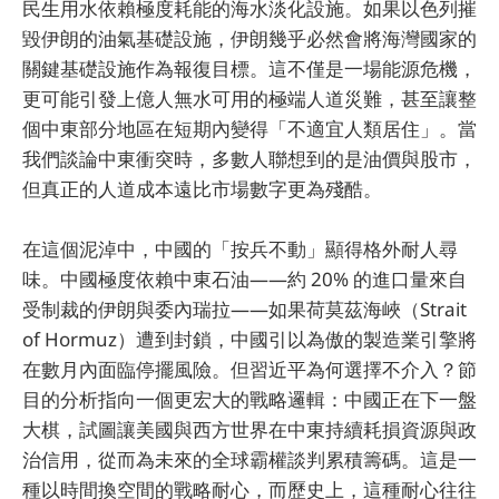
民生用水依賴極度耗能的海水淡化設施。如果以色列摧
毀伊朗的油氣基礎設施，伊朗幾乎必然會將海灣國家的
關鍵基礎設施作為報復目標。這不僅是一場能源危機，
更可能引發上億人無水可用的極端人道災難，甚至讓整
個中東部分地區在短期內變得「不適宜人類居住」。當
我們談論中東衝突時，多數人聯想到的是油價與股市，
但真正的人道成本遠比市場數字更為殘酷。
在這個泥淖中，中國的「按兵不動」顯得格外耐人尋
味。中國極度依賴中東石油——約 20% 的進口量來自
受制裁的伊朗與委內瑞拉——如果荷莫茲海峽（Strait
of Hormuz）遭到封鎖，中國引以為傲的製造業引擎將
在數月內面臨停擺風險。但習近平為何選擇不介入？節
目的分析指向一個更宏大的戰略邏輯：中國正在下一盤
大棋，試圖讓美國與西方世界在中東持續耗損資源與政
治信用，從而為未來的全球霸權談判累積籌碼。這是一
種以時間換空間的戰略耐心，而歷史上，這種耐心往往