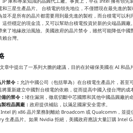
P 庫和專業知識的晶圓代工廠。事實上，早在 Intel 擁有領先製程
電和三星生產晶片。 台積電的領先地位，不僅體現在最先進的製
為並不是所有的晶片都需要用到最先進的製程，而台積電可以利
。這些穩定的現金流，又可以幫助台積電投資於新的尖端晶圓廠。
帶來了地緣政治風險。美國政府的晶片禁令，雖然可能降低中國
依賴台灣。
略
on 在文章中提出了一系列大膽的建議，目的在於確保美國在 AI 和
晶片禁令：
允許中國公司（包括華為）在台積電生產晶片，甚至
晶片。這將重新建立中國對台積電的依賴，從而提高中國入侵台灣的成
設備的禁令：
堵住漏洞，徹底切斷中芯國際和其他中國晶圓廠的
熟製程晶圓廠：
政府提供補貼，以滿足國家安全需求。
 Intel 的 x86 晶片業務剝離給 Broadcom 或 Qualcomm，並提
undry 生產晶片。如果 Nvidia 拒絕，美國政府應該大量訂購 Intel G