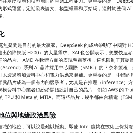
在基礎設施和模型層面的卓越工程能力。更重要的是，DeepSe
的形式運營，定期發表論文、模型權重和原始碼，這對於整個 AI
義。
化
 毫無疑問是目前的最大贏家。DeepSeek 的成功帶動了中國對 H20 
出的降規版 H200）的大量需求。XAI 也公開表示，想要快速參與
好的晶片。 AMD 在軟體方面的表現明顯落後，這也限制了其硬
scend）系列 AI 晶片採用中芯國際（SMIC）的 7 奈米製
可以透過增加資料中心和電力供應來彌補。更重要的是，中國的
晶片成為一個有力的競爭者，尤其是在推理（inference）方面。 
資料中心業者也紛紛開始設計自己的晶片，例如 AWS 的 Trainiu
le 的 TPU 和 Meta 的 MTIA。而這些晶片，幾乎都由台積電（T
地位與地緣政治風險
域的地位，可以說是難以撼動。即使 Intel 能夠在技術上保持