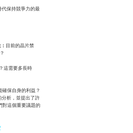
 時代保持競爭力的最
性：
目前的晶片禁
法？
？這需要多長時
能確保自身的利益？
入的分析，並提出了許
們對這個重要議題的
/