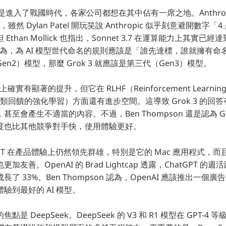
說是進入了戰國時代，各家公司都想在其中佔有一席之地。Anthrop
t 3.7，雖然 Dylan Patel 開玩笑說 Anthropic 似乎刻意避開
than Mollick 也指出，Sonnet 3.7 在運算能力上其實已經達
on 認為，為 AI 模型世代命名的規則應該是「誰先達標，誰就擁有命名
n2）模型，那麼 Grok 3 就應該是第三代（Gen3）模型。
上確實有顯著的提升，但它在 RLHF（Reinforcement Learning 
於人類回饋的強化學習）方面還有進步空間。這導致 Grok 3 的回
至會產生不適當的內容。不過，Ben Thompson 還是認為 Gr
度也比其他競爭對手快，使用體驗更好。
GPT 在產品體驗上仍然領先群雄，特別是它的 Mac 應用程式，
友善。OpenAI 的 Brad Lightcap 透露，ChatGPT 的
了 33%。Ben Thompson 認為，OpenAI 應該推出一個
驗到最好的 AI 模型。
是 DeepSeek。DeepSeek 的 V3 和 R1 模型在 GPT-