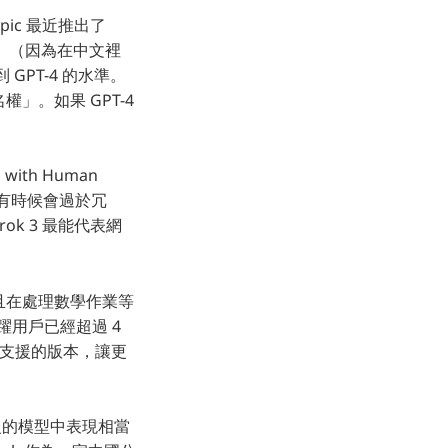
ic 最近推出了
數字「4」（因為在中文裡
到 GPT-4 的水準。
權」。如果 GPT-4
with Human
答有時候會過於冗
ok 3 最能代表網
而且在處理數學作業等
週活躍用戶已經超過 4
廣告支援的版本，讓更
4 等級的模型中表現相當