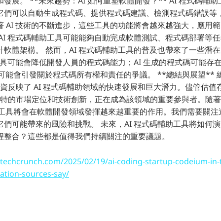
發展。 **未來趨勢：AI 如何重塑軟體開發？** AI 程式碼輔
它們可以自動生成程式碼、提供程式碼建議、檢測程式碼錯誤等
著 AI 技術的不斷進步，這些工具的功能將會越來越強大，應用
 AI 程式碼輔助工具可能能夠自動完成軟體測試、程式碼部署等
計軟體架構。 然而，AI 程式碼輔助工具的普及也帶來了一些潛
 工具可能會降低開發人員的程式碼能力；AI 生成的程式碼可能存
用可能會引發關於程式碼所有權和責任的爭議。 **總結與展望** 
最新融資反映了 AI 程式碼輔助領域的快速發展和巨大潛力。儘管估
藉其獨特的市場定位和技術創新，正在成為該領域的重要參與者。隨著 
輔助工具將會在軟體開發領域發揮越來越重要的作用。我們需要關
它們可能帶來的風險和挑戰。 未來，AI 程式碼輔助工具將如何
程整合？這些都是值得我們持續關注的重要議題。
/techcrunch.com/2025/02/19/ai-coding-startup-codeium-in-ta
ation-sources-say/