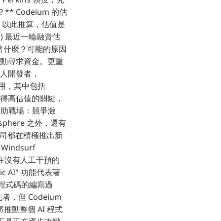
 Codeium 的估
元，以此推算，估值是
發者) 最近一輪融資估
意味著什麼？可能的原因
 主動尋求資金。更重
個人開發者，
使用，其中包括
m 獲得高估值的關鍵，
輔助戰場：競爭激
phere 之外，還有
各家公司都在積極推出新
ndsurf
，可以在沒有人工干預的
c AI" 功能代表著
程式碼的編寫過
，但 Codeium
動整個 AI 程式