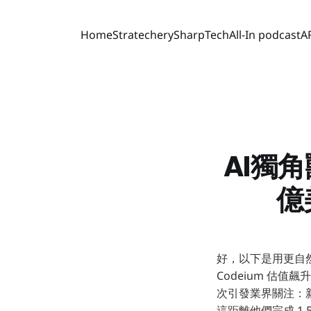
Home
Stratechery
SharpTech
All-In podcast
A
AI獨
億
好，以下是用更自然
Codeium 估值
次引發業界關注：新
這距離他們完成 1.5