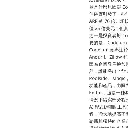
竟是什麼原因讓 Co
值確實引發了一些討
ARR 的 70 倍。
值 25 億美元，但
之一是投資者對 Co
要的是，Codei
Codeium 更
Anduril、Zil
因為企業客戶通常願
烈，誰能勝出？** 
Poolside、Ma
功能和產品，力圖在市
Editor，這是一種
情況下編寫部分程式碼。
AI 程式碼輔助
程，極大地提高了開發
憑藉其獨特的企業