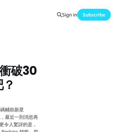
Sign in
Subscribe
衝破30
吧？
式碼輔助新星
熱化，最近一則消息再
元。更令人驚訝的是，
erkins 領投，究