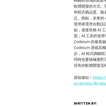
碼輔助領域的創新和
軟體開發的方式。
和程式碼品質。隨
泛。例如，未來的
使用者需求自動設
如，過度依賴 AI
題；AI 工具的使
Codeium 的
Codeium 憑
步，AI 程式碼
同時也要積極應對
現有的軟體開發流
原始連結：
https:/
an-almost-3b-valu
WRITTEN BY: