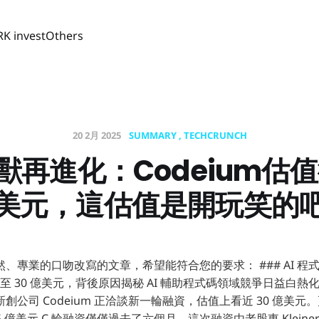
RK invest
Others
20 2月 2025
SUMMARY
TECHCRUNCH
角獸再進化：Codeium估值
美元，這估值是開玩笑的
、專業的口吻改寫的文章，希望能符合您的要求： ### AI 程
飆升至 30 億美元，背後原因揭秘 AI 輔助程式碼領域競爭日益白
創公司 Codeium 正洽談新一輪融資，估值上看近 30 億美
 億美元 C 輪融資僅僅過去了六個月。這次融資由老股東 Kleiner P