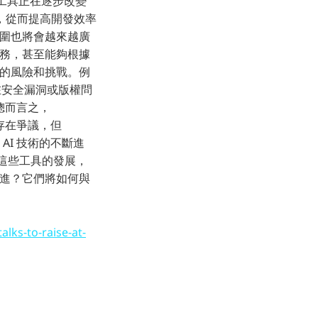
助工具正在逐步改變
，從而提高開發效率
範圍也將會越來越廣
任務，甚至能夠根據
在的風險和挑戰。例
在安全漏洞或版權問
總而言之，
值存在爭議，但
AI 技術的不斷進
注這些工具的發展，
演進？它們將如何與
lks-to-raise-at-