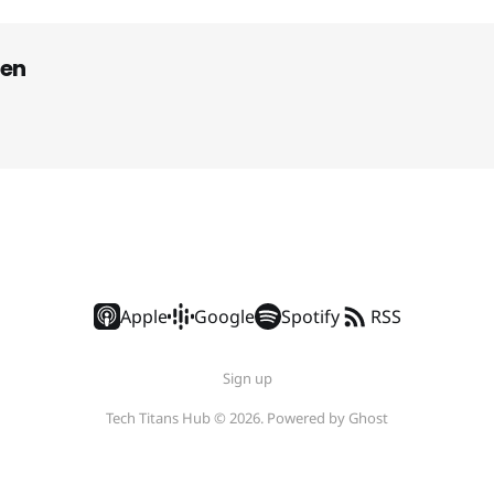
en
Apple
Google
Spotify
RSS
Sign up
Tech Titans Hub © 2026. Powered by
Ghost