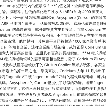
deium 在短時間內估值暴漲？ **估值之謎：企業市場策略奏效？**
論。據報導，他們的年化經常性收入 (ARR) 約為 4000 萬美
相較之下，另一家 AI 程式碼編輯公司 Anysphere (Cursor 的開
其 ARR 已達到 1 億美元，估值倍數為 25 倍。 這種估值差異
deium 的高度追捧，或許是投資方主動接洽，而非 Codeium
um 的市場定位與競爭對手有所區隔。不同於許多競爭者主要面向
專注於企業市場。他們聲稱，其免費平台已被超過 1000 家企業客戶
low 和 Dell 等知名企業。這種企業級市場策略，或許正是 Codeiu
意支付更高的價格，並且具有更高的長期價值。 **AI 程式碼
AI 程式碼輔助領域的競爭可謂相當激烈，除了 Codeium 和 Anys
gic，以及科技巨頭微軟旗下的 GitHub Copilot 等眾多玩家。
場上佔據一席之地。 舉例來說，Codeium 去年 11 月推出了 Wi
具備 "agentic AI" 或 "agent mode" 功能的程式碼編輯器
Anysphere 的 Cursor 也提供了類似的功能。這些 "agenti
工具的發展方向，它們不再只是提供程式碼建議，而是能夠主動參與
效率。 雖然許多投資者認為 Anysphere 目前是該領域的領先者
市場定位和快速的產品迭代，正在迅速崛起。這種競爭格局無疑將推