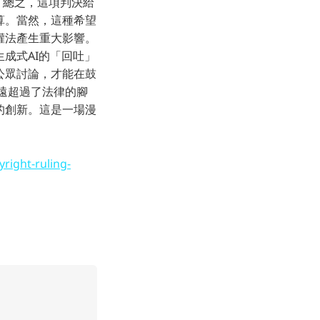
 總之，這項判決給
算。當然，這種希望
權法產生重大影響。
成式AI的「回吐」
公眾討論，才能在鼓
遠遠超過了法律的腳
的創新。這是一場漫
right-ruling-