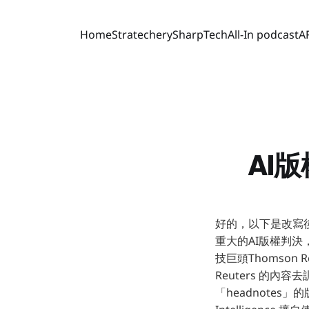
Home
Stratechery
SharpTech
All-In podcast
A
AI
好的，以下是改寫後
重大的AI版權判
技巨頭Thomson 
Reuters 的
「headnotes」的