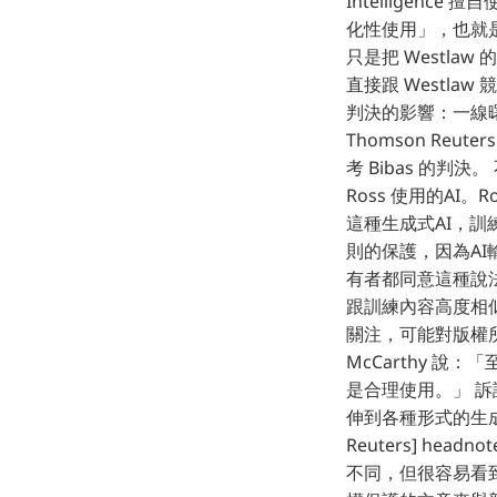
Intelligence
化性使用」，也就是把
只是把 Westla
直接跟 Westla
判決的影響：一線曙光還是
Thomson Re
考 Bibas 的判
Ross 使用的AI。
這種生成式AI，
則的保護，因為AI
有者都同意這種說法
跟訓練內容高度相似的
關注，可能對版權所
McCarthy 
是合理使用。」 訴訟
伸到各種形式的生成式
Reuters] h
不同，但很容易看