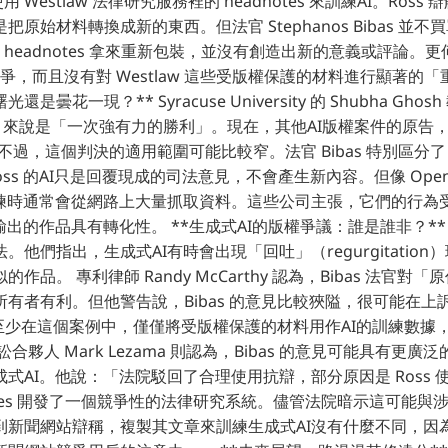
 擅自使用 Westlaw 法律研究服務裡的 headnotes 來訓練AI。Ro
原始材料轉換成新的東西。但法官 Stephanos Bibas 並不買
w 的 headnotes 拿來重新包裝，並沒有創造出新的意義或評論。更
w 競爭，而且沒有對 Westlaw 這些受版權保護的材料進行顯著的「
曇花一現？** Syracuse University 的 Shubha Gho
uters 來說是「一次強有力的勝利」。現在，其他AI版權案件的原
決。 不過，這個判決的適用範圍可能比較窄。法官 Bibas 特別區分
Ross 的AI只是回覆現成的司法意見，不會產生新內容。但像 OpenAI 
訓練時通常會從網路上大量抓取資料。這些公司主張，它們的行為
輸出的作品具有轉化性。 **生成式AI的版權爭議：誰是誰非？*
。他們指出，生成式AI有時會出現「回吐」（regurgitatio
作品。 專利律師 Randy McCarthy 認為，Bibas 法官對
有者有利。但他警告說，Bibas 的意見比較狹隘，很可能在上
說：「至少在這個案例中，僅僅將受版權保護的材料用作AI的訓練數
合夥人 Mark Lezama 則認為，Bibas 的意見可能具有更
AI。他說：「法院駁回了合理使用抗辯，部分原因是 Ross 使用 
eadnotes 開發了一個競爭性的法律研究系統。儘管法院暗示這可能與
到新聞網站辯稱，複製其文章來訓練生成式AI沒有什麼不同，因為