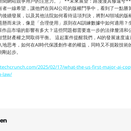
聞網站競爭用戶的注意力。」 **未來展望：路漫漫其修遠兮**
有者一線希望，讓他們在與AI公司的版權鬥爭中，看到了一點勝
的後續發展，以及其他法院如何看待這項判決，將對AI領域的版
題懸而未決，像是「合理使用」原則在AI訓練數據中如何適用？生
對原作品市場的影響有多大？這些問題都需要進一步的法律釐清和
智慧財產權之間取得平衡。 這起案件提醒我們，AI的發展速度
入地思考，如何在AI時代保護創作者的權益，同時又不扼殺技術
剛剛起步。
/techcrunch.com/2025/02/17/what-the-us-first-major-ai-copy
p-law/
en