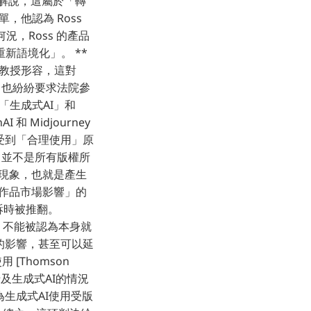
ss 辯解說，這屬於「轉
單，他認為 Ross
何況，Ross 的產品
重新語境化」。 **
sh 教授形容，這對
告，也紛紛要求法院參
了「生成式AI」和
和 Midjourney
受到「合理使用」原
* 並不是所有版權所
n）現象，也就是產生
「原作品市場影響」的
訴時被推翻。
據，不能被認為本身就
廣泛的影響，甚至可以延
[Thomson
涉及生成式AI的情況
生成式AI使用受版