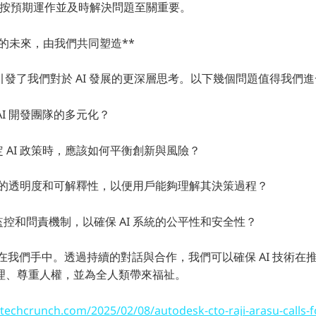
系統按預期運作並及時解決問題至關重要。
I 的未來，由我們共同塑造**
 的觀點引發了我們對於 AI 發展的更深層思考。以下幾個問題值得我們
AI 開發團隊的多元化？
定 AI 政策時，應該如何平衡創新與風險？
 系統的透明度和可解釋性，以便用戶能夠理解其決策過程？
監控和問責機制，以確保 AI 系統的公平性和安全性？
握在我們手中。透過持續的對話與合作，我們可以確保 AI 技術在
理、尊重人權，並為全人類帶來福祉。
/techcrunch.com/2025/02/08/autodesk-cto-raji-arasu-calls-fo