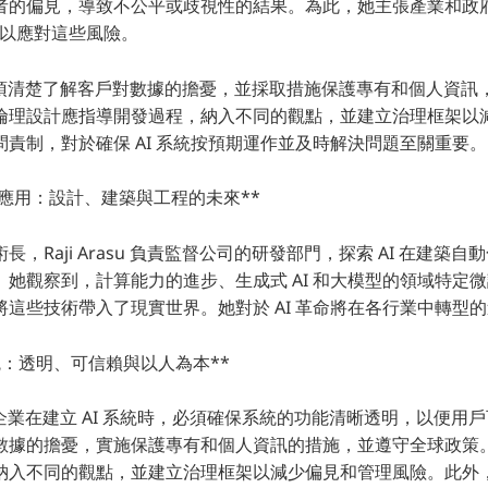
者的偏見，導致不公平或歧視性的結果。為此，她主張產業和政
策，以應對這些風險。
業必須清楚了解客戶對數據的擔憂，並採取措施保護專有和個人資訊
倫理設計應指導開發過程，納入不同的觀點，並建立治理框架以
責制，對於確保 AI 系統按預期運作並及時解決問題至關重要。
的 AI 應用：設計、建築與工程的未來**
 技術長，Raji Arasu 負責監督公司的研發部門，探索 AI 在建築
。她觀察到，計算能力的進步、生成式 AI 和大模型的領域特定
這些技術帶入了現實世界。她對於 AI 革命將在各行業中轉型
系統：透明、可信賴與以人為本**
 認為，企業在建立 AI 系統時，必須確保系統的功能清晰透明，以便
數據的擔憂，實施保護專有和個人資訊的措施，並遵守全球政策
納入不同的觀點，並建立治理框架以減少偏見和管理風險。此外