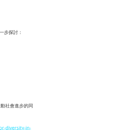
進一步探討：
推動社會進步的同
r-diversity-in-