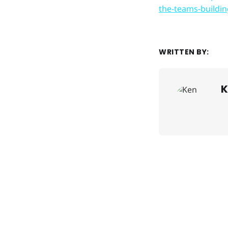
the-teams-buildin
WRITTEN BY:
K