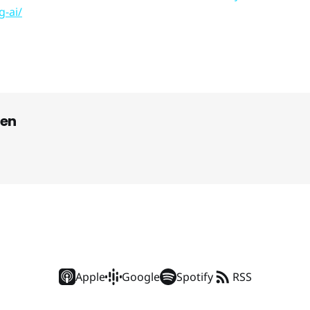
g-ai/
en
Apple
Google
Spotify
RSS