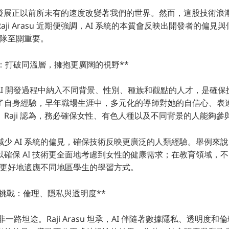
的發展正以前所未有的速度改變著我們的世界。然而，這股技術浪
術長 Raji Arasu 近期便強調，AI 系統的本質會反映出開發者的偏
團隊至關重要。
：打破同溫層，擁抱更廣闊的視野**
 直言，AI 開發過程中納入不同背景、性別、種族和觀點的人才，是確
了自身經驗，早年職場生涯中，多元化的導師對她的自信心、表
Raji 認為，務必確保女性、有色人種以及不同背景的人能夠參
少 AI 系統的偏見，確保技術反映更廣泛的人類經驗。舉例來
以確保 AI 技術更全面地考慮到女性的健康需求；在教育領域，
系統更好地適應不同地區學生的學習方式。
險與挑戰：倫理、隱私與透明度**
非一路坦途。Raji Arasu 坦承，AI 伴隨著數據隱私、透明度和