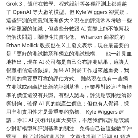
Grok 3，號稱在數學、程式設計等各種評測上都超越
了 OpenAI 等大廠的模型。但 Kyle Wiggers 卻質疑，
這些評測的意義到底有多大？現在的評測常常考驗一些
非常艱澀的知識，但這些分數跟 AI 實際上能不能幫我
們解決問題，關聯性其實很低。 Wharton 商學院的
Ethan Mollick 教授也在 X 上發文表示，現在最需要的
是「更好的測試體系和獨立的測試機構」。他一針見血
地指出，現在 AI 公司都是自己公布評測結果，這讓人
很難相信這些數據。如果 AI 對於工作越來越重要，我
們真的需要更可靠的評估方式。 雖然現在也有一些獨
立測試或組織提出新的評測基準，但業界對於這些新標
準的價值還沒有共識。有些人認為，評測應該跟經濟影
響掛鉤，確保 AI 真的能產生價值；但也有人覺得，採
用率和實用性才是最重要的指標。 Kyle Wiggers 建
議，除非 AI 技術出現重大突破，不然我們或許應該減
少對新模型和評測基準的關注，免得自己被這些數字沖
昏頭。 除了討論評測基準，文章也提到了近期 AI 領域