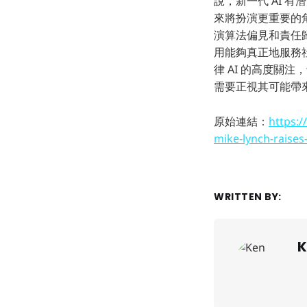
說，新一代 AI 有
來將扮演更重要的
演算法偏見和責任
用能夠真正地服務社
律 AI 的高度關
需要正視其可能帶
原始連結：
https:/
mike-lynch-raises
WRITTEN BY:
K