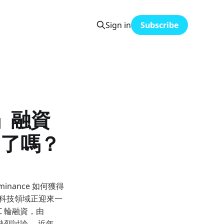
Sign in
Subscribe
e」融資
司了嗎？
nance 如何獲得
法律科技領域正迎來一
 C 輪融資，由
業的熱烈討論。 近年