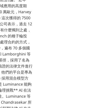
領域應用的高度期
0 萬歐元，Harvey
e 這次獲得的 7500
公司表示，過去 12
 究竟有什麼獨到之處，
nch 的種子輪投
企業處理合約的方式，
，遍布 70 多個國
Lamborghini 等
闢蹊徑，採用了名為
億份經過驗證的法律文件進行
 強調，他們的平台是專為
e 採用混合模型方
minance 能夠
挑戰** AI 在法
minance 等
drasekar 所