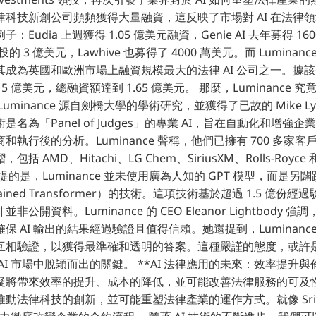
科技新創公司頻頻獲得大量融資，這反映了市場對 AI 在法律
Eudia 上週獲得 1.05 億美元融資，Genie AI 去年募得 160
領投的 3 億美元，Lawhive 也募得了 4000 萬美元。而 Luminanc
成為英國和歐洲市場上融資規模最大的法律 AI 公司之一。據該
15 億美元，總融資額達到 1.65 億美元。 那麼，Luminance
uminance 源自劍橋大學的學術研究，並獲得了已故的 Mike Ly
名為「Panel of Judges」的專業 AI，旨在自動化和增強
執行後的分析。Luminance 聲稱，他們已擁有 700 多家客戶
AMD、Hitachi、LG Chem、SiriusXM、Rolls-Royce 和 
的是，Luminance 並未使用廣為人知的 GPT 模型，而是另
e-trained Transformer）的技術。這項技術基於超過 1.5 
公開資料。Luminance 的 CEO Eleanor Lightbody
保 AI 輸出的結果經過驗證且值得信賴。她還提到，Luminanc
相驗證，以獲得最準確和透明的答案。這種嚴謹的態度，或許是 Lu
I 市場中脫穎而出的關鍵。 **AI 法律應用的未來：效率提升與倫理
將帶來效率的提升、成本的降低，並可能改善法律服務的可及性。Lu
法律科技的創新，並可能重塑法律產業的運作方式。就像 Sri Chan