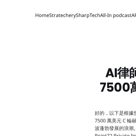
Home
Stratechery
SharpTech
All-In podcast
A
AI律
750
好的，以下是根據您的
7500 萬美元 
波蓬勃發展的浪潮。近期
Point72 Pri