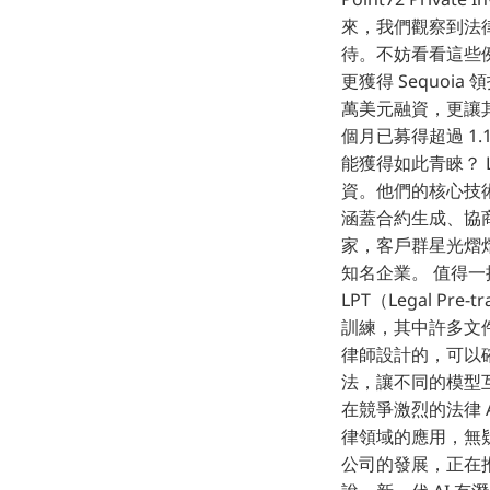
來，我們觀察到法律
待。不妨看看這些例子：
更獲得 Sequoia 
萬美元融資，更讓其
個月已募得超過 1.
能獲得如此青睞？ L
資。他們的核心技術是
涵蓋合約生成、協商和
家，客戶群星光熠熠，包括 
知名企業。 值得一提
LPT（Legal Pr
訓練，其中許多文件並非
律師設計的，可以確
法，讓不同的模型互
在競爭激烈的法律 A
律領域的應用，無疑
公司的發展，正在推動