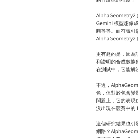
AlphaGeomet
Gemini 模型
圓等等。而符號引
AlphaGeome
更有趣的是，因為訓練
和證明的合成數據集
在測試中，它能解決過
不過，AlphaG
色，但對於包含變
問題上，它的表現也會
沒出現在競賽中的 I
這個研究結果也引發
網路？AlphaGe