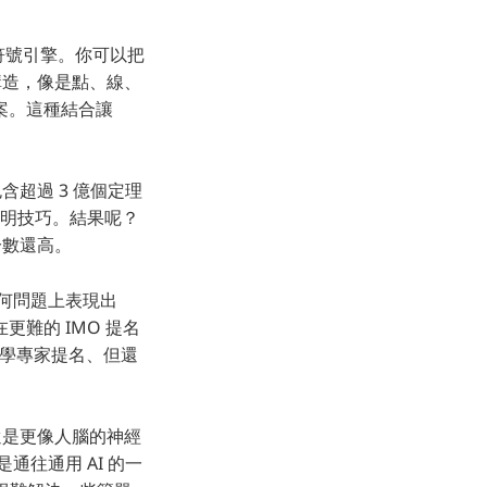
型和符號引擎。你可以把
構造，像是點、線、
案。這種結合讓
含超過 3 億個定理
和證明技巧。結果呢？
分數還高。
幾何問題上表現出
難的 IMO 提名
由數學專家提名、但還
還是更像人腦的神經
通往通用 AI 的一