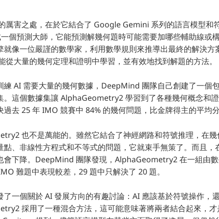
ry2 的厲害之處，在於它結合了 Google Gemini 系列的語言模
想像成一個預測大師，它能預測解幾何題時可能需要加哪些輔助線或
擎就像一位嚴謹的數學家，利用數學規則來推導出最終的解決方
try2 能從大量的幾何定理和證明中學習，並有效地找到解題的方法。
 AI 需要大量的幾何數據，DeepMind 團隊自己創建了一個包
。這個數據集讓 AlphaGeometry2 學習到了各種幾何概念
去 25 年 IMO 競賽中 84% 的幾何問題，比金牌得主的平均
eometry2 也不是萬能的。雖然它結合了神經網路和符號推理，在
量點、非線性方程式和不等式的問題，它就束手無策了。而且，在更
下降。DeepMind 團隊發現，AlphaGeometry2 在一組
MO 難題中表現較差，29 題中只解決了 20 題。
了一個關於 AI 發展方向的有趣討論：AI 應該基於符號操作，
ometry2 採用了一種混合方法，這可能意味著將兩者結合起來，才是