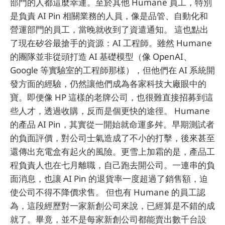
部門的人都這麼幸運。至於其他 Humane 員工，特別
是負責 AI Pin 相關業務的人員，像是品管、自動化和
營運部門的員工，當晚就收到了資遣通知。 這也點出
了現在矽谷最搶手的資源：AI 工程師。雖然 Humane
的團隊並非從頭打造 AI 基礎模型（像 OpenAI、
Google 等實驗室的工程師那樣），但他們在 AI 系統開
發方面的經驗，仍然讓他們成為各家科技大廠眼中的
寶。即便像 HP 這樣的老牌公司，也很難直接招募到這
些人才，透過收購，反而是個更快的途徑。 Humane
的產品 AI Pin，其實從一開始就命運多舛。早期測試者
的負面評價，對公司士氣造成了不小的打擊，後來甚至
還傳出充電盒有起火的風險。更雪上加霜的是，產品工
程負責人也在七月離職，自己跑去開公司。一連串的負
面消息，也讓 AI Pin 的退貨率一度超過了銷售額，迫
使公司不得不降價求售。 但也有 Humane 的員工認
為，這段經歷對一家新創公司來說，已經算是不錯的成
就了。畢竟，並不是每家新創公司都能賣出數千台設