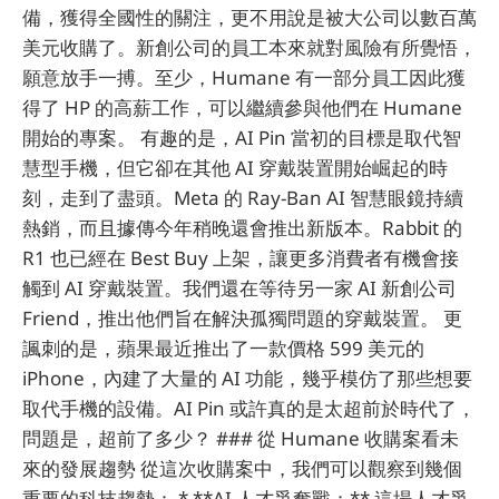
備，獲得全國性的關注，更不用說是被大公司以數百萬
美元收購了。新創公司的員工本來就對風險有所覺悟，
願意放手一搏。至少，Humane 有一部分員工因此獲
得了 HP 的高薪工作，可以繼續參與他們在 Humane
開始的專案。 有趣的是，AI Pin 當初的目標是取代智
慧型手機，但它卻在其他 AI 穿戴裝置開始崛起的時
刻，走到了盡頭。Meta 的 Ray-Ban AI 智慧眼鏡持續
熱銷，而且據傳今年稍晚還會推出新版本。Rabbit 的
R1 也已經在 Best Buy 上架，讓更多消費者有機會接
觸到 AI 穿戴裝置。我們還在等待另一家 AI 新創公司
Friend，推出他們旨在解決孤獨問題的穿戴裝置。 更
諷刺的是，蘋果最近推出了一款價格 599 美元的
iPhone，內建了大量的 AI 功能，幾乎模仿了那些想要
取代手機的設備。AI Pin 或許真的是太超前於時代了，
問題是，超前了多少？ ### 從 Humane 收購案看未
來的發展趨勢 從這次收購案中，我們可以觀察到幾個
重要的科技趨勢： * **AI 人才爭奪戰：** 這場人才爭