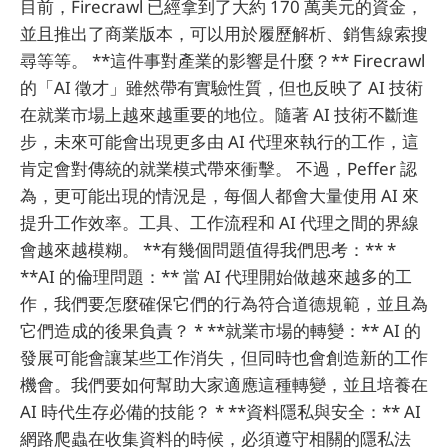
目前，Firecrawl 已經拿到了大約 170 萬美元的資金，
並且推出了商業版本，可以用於履歷解析、銷售線索搜
尋等等。 **這件事對產業的影響是什麼？** Firecrawl
的「AI 徵才」雖然帶有實驗性質，但也反映了 AI 技術
在就業市場上越來越重要的地位。隨著 AI 技術不斷進
步，未來可能會出現更多由 AI 代理來執行的工作，這
肯定會對傳統的就業模式帶來衝擊。 不過，Peffer 認
為，更可能出現的情況是，每個人都會大量使用 AI 來
提升工作效率。工具、工作流程和 AI 代理之間的界線
會越來越模糊。 **有幾個問題值得我們思考：** *
**AI 的倫理問題：** 當 AI 代理開始做越來越多的工
作，我們要怎麼確保它們的行為符合道德規範，並且為
它們造成的後果負責？ * **就業市場的轉變：** AI 的
發展可能會讓某些工作消失，但同時也會創造新的工作
機會。我們要如何幫助大家適應這種轉變，並且培養在
AI 時代生存必備的技能？ * **資料隱私與安全：** AI
網路爬蟲在收集資料的時候，必須遵守相關的隱私法