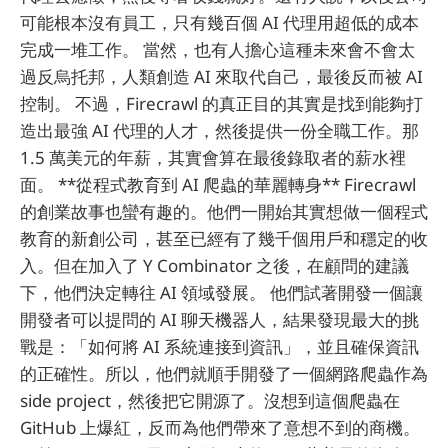
可能根本沒有員工，只有幾百個 AI 代理用超低的成本
完成一堆工作。 當然，也有人擔心這種未來會不會太
過反烏托邦，人類創造 AI 來取代自己，最後反而被 AI
控制。 不過，Firecrawl 的真正目的其實是找到能夠打
造出最強 AI 代理的人才，然後提供一份全職工作。那
1.5 萬美元的年薪，其實會算在最後錄取者的薪水裡
面。 **從程式教育到 AI 爬蟲的華麗轉身** Firecrawl
的創業故事也蠻有趣的。他們一開始其實想做一個程式
教育的新創公司，甚至已經有了幾千個用戶和穩定的收
入。但在加入了 Y Combinator 之後，在顧問的建議
下，他們決定轉往 AI 領域發展。 他們試著開發一個讓
開發者可以提問的 AI 聊天機器人，結果發現最大的挑
戰是：「如何將 AI 系統連接到資訊」，並且確保資訊
的正確性。所以，他們就順手開發了一個網路爬蟲作為
side project，然後把它開源了。沒想到這個爬蟲在
GitHub 上爆紅，反而為他們帶來了意想不到的商機。