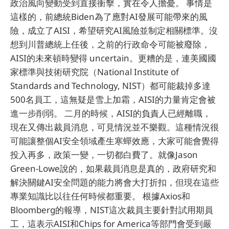
政治風向變動受到直接衝擊，實在令人擔憂。 事情是
這樣的，前總統Biden為了應對AI發展可能帶來的風
險，成立了AISI，希望研究AI風險並制定相關標準。沒
想到川普總統上任後，之前的行政命令可能被廢除，
AISI的未來頓時變得 uncertain。更糟的是，連美國國
家標準與技術研究院（National Institute of
Standards and Technology, NIST）都可能裁掉多達
500名員工，這無疑是雪上加霜，AISI的力量肯定會被
進一步削弱。 二月的時候，AISI的負責人已經離職，
現在又傳出裁員消息，可見情況並不樂觀。這種情況很
可能讓整個AI安全領域產生寒蟬效應，大家可能會覺得
投入再多，政策一變，一切都白費了。就像Jason
Green-Lowe說的，如果裁員消息是真的，政府研究和
解決關鍵AI安全問題的能力將會大打折扣，但現在這些
專業知識比以往任何時候都重要。 根據Axios和
Bloomberg的報導，NIST這次裁員主要針對試用期員
工，這表示AISI和Chips for America等部門會受到嚴