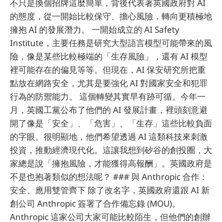
不只是換個招牌這麼簡單，背後代表著英國政府對 AI
的態度，從一開始比較保守、擔心風險，轉向更積極地
擁抱 AI 的發展潛力。 一開始成立的 AI Safety
Institute，主要任務是研究大型語言模型可能帶來的風
險，像是某些比較極端的「生存風險」，還有 AI 模型
裡可能存在的偏見等等。但現在，AI 保安研究所把重
點放在網路安全，尤其是要強化 AI 對國家安全和犯罪
行為的防禦能力。 這個轉變其實早有跡可循。今年一
月，英國工黨公布了他們的 AI 發展計畫，裡頭刻意避
開了像是「安全」、「危害」、「生存」這些比較負面
的字眼。很明顯地，他們希望透過 AI 這類科技來刺激
投資，推動經濟現代化。這讓我想到矽谷的創投圈，大
家總是說「擁抱風險，才能獲得高報酬」。英國政府是
不是也抱著類似的想法呢？ ### 與 Anthropic 合作：
安全、應用雙管齊下 除了改名字，英國政府還跟 AI 新
創公司 Anthropic 簽署了合作備忘錄 (MOU)。
Anthropic 這家公司大家可能比較陌生，但他們的創辦