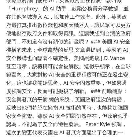
鼓勵政府部門使用 AI，英國政府正在推廣一款叫做
「Humphrey」的 AI 助手，鼓勵公務員分享數據，並
在其他領域導入 AI，以加速工作效率。此外，英國政
府還打算推出數位錢包和聊天機器人，讓民眾可以更方
便地儲存政府文件和取得資訊。這讓我想到台灣的政府
部門，不知道有沒有類似的計畫呢？ ### 美國 AI 安全
機構的未來：全球趨勢的反思 文章還提到，美國的 AI
安全機構也面臨著不確定性。美國副總統 J.D. Vance
甚至暗示，該機構可能會被解散。這似乎顯示，在全球
範圍內，大家對於 AI 安全的重視程度可能正在發生變
化。這也讓我開始思考，AI 安全固然重要，但如果過
度強調安全，反而可能扼殺了創新。 ### 前瞻觀點：
安全與發展的平衡 總的來說，英國政府這次的轉變，
反映出他們希望在擁抱 AI 技術的同時，也能夠加強國
家安全防禦。雖然 AI 安全問題仍然存在，但政府似乎
認為，不能為了安全而犧牲發展。 Peter Kyle 強調，
這次的變更代表英國在 AI 發展方面邁出了合理的一