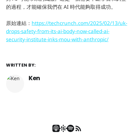
的過程，才能確保我們在 AI 時代能夠取得成功。
原始連結：
https://techcrunch.com/2025/02/13/uk-
drops-safety-from-its-ai-body-now-called-ai-
security-institute-inks-mou-with-anthropic/
WRITTEN BY:
Ken