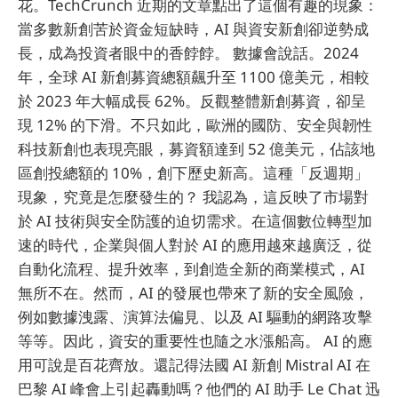
花。TechCrunch 近期的文章點出了這個有趣的現象：
當多數新創苦於資金短缺時，AI 與資安新創卻逆勢成
長，成為投資者眼中的香餑餑。 數據會說話。2024
年，全球 AI 新創募資總額飆升至 1100 億美元，相較
於 2023 年大幅成長 62%。反觀整體新創募資，卻呈
現 12% 的下滑。不只如此，歐洲的國防、安全與韌性
科技新創也表現亮眼，募資額達到 52 億美元，佔該地
區創投總額的 10%，創下歷史新高。這種「反週期」
現象，究竟是怎麼發生的？ 我認為，這反映了市場對
於 AI 技術與安全防護的迫切需求。在這個數位轉型加
速的時代，企業與個人對於 AI 的應用越來越廣泛，從
自動化流程、提升效率，到創造全新的商業模式，AI
無所不在。然而，AI 的發展也帶來了新的安全風險，
例如數據洩露、演算法偏見、以及 AI 驅動的網路攻擊
等等。因此，資安的重要性也隨之水漲船高。 AI 的應
用可說是百花齊放。還記得法國 AI 新創 Mistral AI 在
巴黎 AI 峰會上引起轟動嗎？他們的 AI 助手 Le Chat 迅