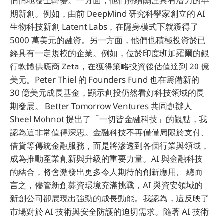
悄悄地發生轉變。一方面，他們持續關注具有潛力的早
期新創。例如，由前 DeepMind 研究科學家創立的 AI
生物科技新創 Latent Labs，在隱身模式下就獲得了
5000 萬美元的融資。另一方面，他們也積極投資於已
經具有一定規模的企業。例如，位於印度班加羅爾的銀
行軟體供應商 Zeta，在獲得策略投資後估值達到 20 億
美元。Peter Thiel 的 Founders Fund 也在籌備新的
30 億美元成長基金，顯示創投仍然看好科技領域的長
期發展。 Better Tomorrow Ventures 共同創辦人
Sheel Mohnot 提出了「一切皆金融科技」的觀點，我
認為這非常值得深思。金融科技不再僅僅局限於支付、
借貸等傳統金融服務，而是將滲透到各個行業與領域，
成為推動產業創新與升級的重要力量。AI 與金融科技
的結合，將會激發出更多令人期待的創新應用。 總而
言之，儘管新創募資環境充滿挑戰，AI 與資安領域的
新創公司卻展現出強勁的成長動能。我認為，這反映了
市場對於 AI 技術與安全防護的迫切需求。隨著 AI 技術