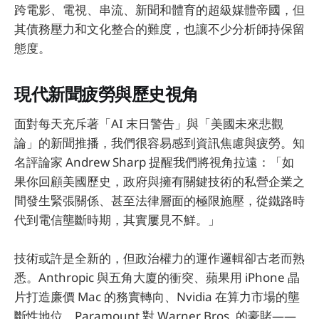
跨電影、電視、串流、新聞和體育的超級媒體帝國，但
其債務壓力和文化整合的難度，也讓不少分析師持保留
態度。
現代新聞疲勞與歷史視角
面對每天充斥著「AI 末日警告」與「美國未來悲觀
論」的新聞推播，我們很容易感到資訊焦慮與疲勞。知
名評論家 Andrew Sharp 提醒我們將視角拉遠：「如
果你回顧美國歷史，政府與擁有關鍵技術的私營企業之
間發生緊張關係、甚至法律層面的極限施壓，從鐵路時
代到電信壟斷時期，其實屢見不鮮。」
技術或許是全新的，但政治權力的運作邏輯卻古老而熟
悉。Anthropic 與五角大廈的衝突、蘋果用 iPhone 晶
片打造廉價 Mac 的務實轉向、Nvidia 在算力市場的壟
斷性地位、Paramount 對 Warner Bros. 的豪賭——