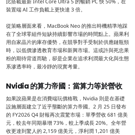
比搭載最新 Intel Core Ultra 5 的暢銷 PC 快 50%，在
裝置端 AI 工作負載上更快達 3 倍。
從策略層面來看，MacBook Neo 的推出時機精準地踩
在了全球零組件短缺持續影響市場的時間點上。蘋果利
用自家晶片的庫存優勢，在競爭對手受制於供應鏈瓶頸
時，以低價滲透教育市場和新興市場。這或許與死忠果
粉的期待背道而馳，卻是企業在追求利潤最大化與生態
系滲透率時，最冷靜的現實考量。
Nvidia 的算力帝國：當算力等於營收
如果說蘋果是在消費端玩價格戰，Nvidia 則是在基礎
設施層面建立了近乎壟斷的算力帝國。2 月 25 日發布
的 FY2026 Q4 財報再次震驚市場：單季營收 681 億美
元，較去年同期暴增 73%，較上季成長 20%。全年營
收更達到驚人的 2,159 億美元，淨利潤 1,201 億美