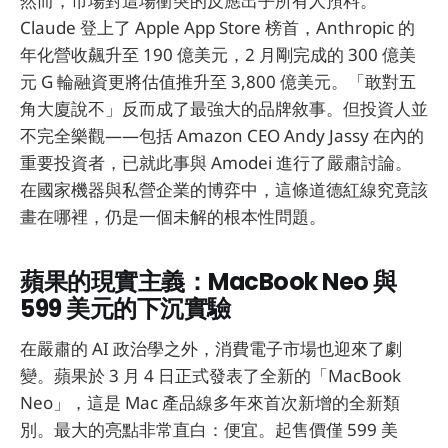
然而，市場對這場衝突的反應出乎所有人預料。
Claude 登上了 Apple App Store 榜首，Anthropic 的
年化營收飆升至 190 億美元，2 月剛完成的 300 億美
元 G 輪融資更將估值推升至 3,800 億美元。「敢對五
角大廈說不」反而成了最強大的品牌敘事。但投資人並
不完全樂觀——包括 Amazon CEO Andy Jassy 在內的
重要投資者，已就此事與 Amodei 進行了嚴肅討論。
在國家機器與私營企業的博弈中，這條道德紅線究竟該
畫在哪裡，仍是一個未解的根本性問題。
蘋果的現實主義：MacBook Neo 與
599 美元的下沉實驗
在嚴肅的 AI 政治學之外，消費電子市場也迎來了劇
變。蘋果於 3 月 4 日正式發表了全新的「MacBook
Neo」，這是 Mac 產品線多年來首次新增的全新類
別。最大的亮點非常直白：便宜。起售價僅 599 美