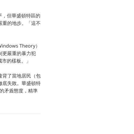
太平，但華盛頓特區的
嚴重的地步。「這不
ows Theory）
制更嚴重的暴力犯
城市的樣板。」
違背了當地居民（包
徹底失敗。華盛頓特
作」的矛盾態度，精準