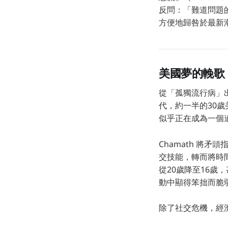
反問：「難道問題
方便地歸咎於最新
美國夢的輓歌
從「孤獨流行病」
代，約一半的30
似乎正在成為一個
Chamath 將
交技能，轉而將時
從20歲降至16歲
動中顯得笨拙而脆
除了社交危機，經