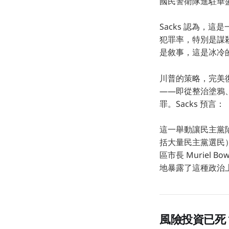
國民警衛隊進駐華
Sacks 認為，
犯罪率，特別是謀
是敘事，這是冰冷
川普的策略，完美復刻
——即從整治塗鴉
罪。Sacks 預
這一舉動讓民主黨
括大量民主黨選民
區市長 Murie
地暴露了這種政治
風險投資已死