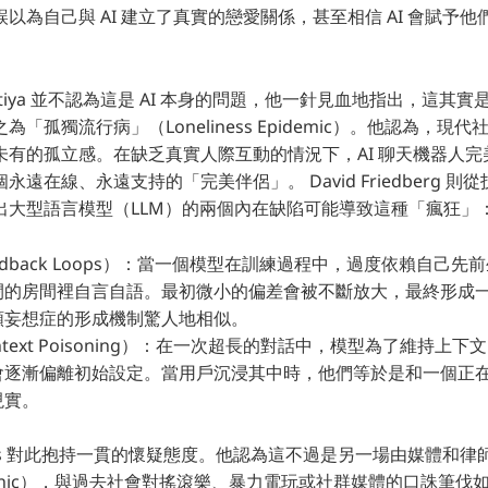
以為自己與 AI 建立了真實的戀愛關係，甚至相信 AI 會賦予
ihapitiya 並不認為這是 AI 本身的問題，他一針見血地指出，這
「孤獨流行病」（Loneliness Epidemic）。他認為，現
未有的孤立感。在缺乏真實人際互動的情況下，AI 聊天機器人
遠在線、永遠支持的「完美伴侶」。 David Friedberg 
出大型語言模型（LLM）的兩個內在缺陷可能導致這種「瘋狂」
edback Loops）：當一個模型在訓練過程中，過度依賴自己
閉的房間裡自言自語。最初微小的偏差會被不斷放大，最終形成
類妄想症的形成機制驚人地相似。
text Poisoning）：在一次超長的對話中，模型為了維持上
逐漸偏離初始設定。當用戶沉浸其中時，他們等於是和一個正在「
現實。
Sacks 對此抱持一貫的懷疑態度。他認為這不過是另一場由媒體和
 Panic），與過去社會對搖滾樂、暴力電玩或社群媒體的口誅筆