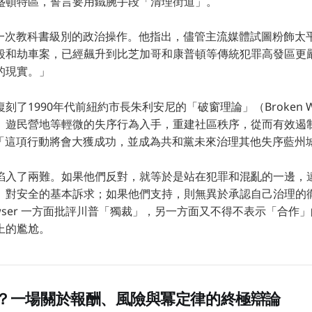
盛頓特區，誓言要用鐵腕手段「清理街道」。
這是一次教科書級別的政治操作。他指出，儘管主流媒體試圖粉飾
殺和劫車案，已經飆升到比芝加哥和康普頓等傳統犯罪高發區更
的現實。」
了1990年代前紐約市長朱利安尼的「破窗理論」（Broken Wind
、遊民營地等輕微的失序行為入手，重建社區秩序，從而有效遏
言：「這項行動將會大獲成功，並成為共和黨未來治理其他失序藍州
陷入了兩難。如果他們反對，就等於是站在犯罪和混亂的一邊，
）對安全的基本訴求；如果他們支持，則無異於承認自己治理的
l Bowser 一方面批評川普「獨裁」，另一方面又不得不表示「合
上的尷尬。
？一場關於報酬、風險與冪定律的終極辯論