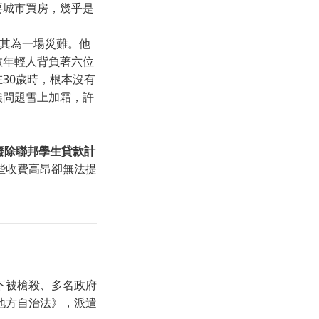
要城市買房，幾乎是
，稱其為一場災難。他
數年輕人背負著六位
30歲時，根本沒有
是讓問題雪上加霜，許
廢除聯邦學生貸款計
些收費高昂卻無法提
下被槍殺、多名政府
地方自治法》，派遣