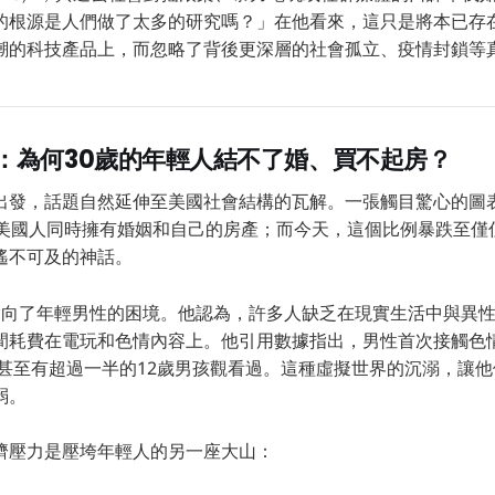
的根源是人們做了太多的研究嗎？」在他看來，這只是將本已存
潮的科技產品上，而忽略了背後更深層的社會孤立、疫情封鎖等
：為何30歲的年輕人結不了婚、買不起房？
出發，話題自然延伸至美國社會結構的瓦解。一張觸目驚心的圖表
歲美國人同時擁有婚姻和自己的房產；而今天，這個比例暴跌至僅僅
遙不可及的神話。
矛頭指向了年輕男性的困境。他認為，許多人缺乏在現實生活中與異
間耗費在電玩和色情內容上。他引用數據指出，男性首次接觸色
，甚至有超過一半的12歲男孩觀看過。這種虛擬世界的沉溺，讓
弱。
濟壓力是壓垮年輕人的另一座大山：