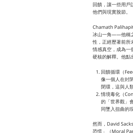
回饋，讓一些用戶誤
他們與現實脫節。
Chamath Pal
冰山一角——他稱之為
性，正經歷著前所
情感真空，成為一個永
硬核的解釋。他點
回饋循環（Fe
像一個人在封
閉環，這與人
情境毒化（Con
的「世界觀」會
同墜入扭曲的
然而，David 
恐慌」（Moral