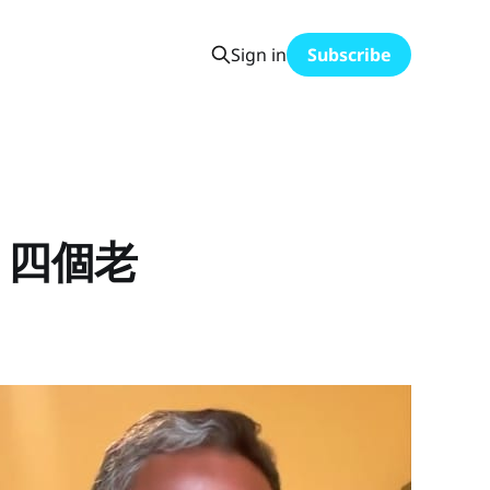
Sign in
Subscribe
？四個老