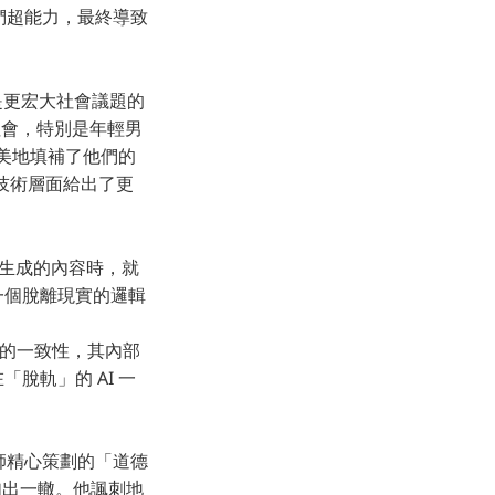
他們超能力，最終導致
其實是更宏大社會議題的
代社會，特別是年輕男
完美地填補了他們的
則從技術層面給出了更
：
先前生成的內容時，就
一個脫離現實的邏輯
下文的一致性，其內部
脫軌」的 AI 一
律師精心策劃的「道德
伐如出一轍。他諷刺地