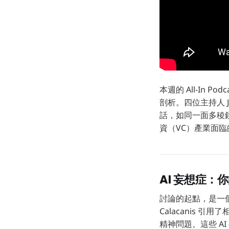
本週的 All-In
剖析。四位主持人 Jason
話，如同一面多稜
資（VC）產業面
AI 妄想症
討論的起點，是一個令人
Calacanis 
精神問題。這些 