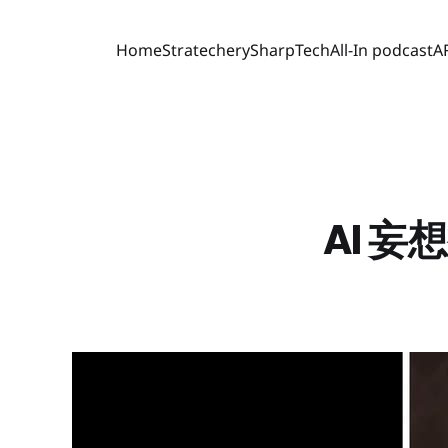
Home
Stratechery
SharpTech
All-In podcast
A
AI 