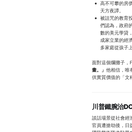
高不可攀的房
天方夜譚。
被詛咒的教育投資
們認為，政府
數的美元學貸
成家立業的經濟
多家庭從孩子
面對這個爛攤子，F
畫。」
他相信，唯
供實質價值的「文
川普鐵腕治D
談話場景從社會經
官員遭搶劫後，日