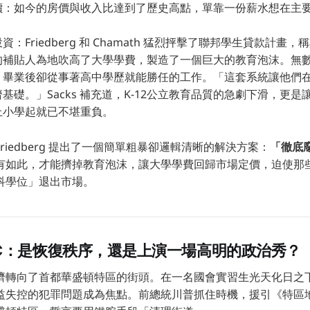
價：如今的房價與收入比達到了歷史高點，單靠一份薪水想在主
：Friedberg 和 Chamath 猛烈抨擊了聯邦學生貸款計畫
的補貼人為地吹高了大學學費，製造了一個巨大的教育泡沫。無
，畢業後卻從事著高中學歷就能勝任的工作。「這套系統讓他們在
基礎。」Sacks 補充道，K-12公立教育品質的急劇下滑，更
上小學起就已不堪重負。
riedberg 提出了一個簡單粗暴卻邏輯清晰的解決方案：
「徹底
有如此，才能擠掉教育泡沫，讓大學學費回歸市場定價，迫使那
科學位」退出市場。
C：是恢復秩序，還是上演一場高明的政治秀？
濟轉向了首都華盛頓特區的街頭。在一名國會實習生光天化日之
益失控的犯罪問題成為焦點。前總統川普抓住時機，援引《特區