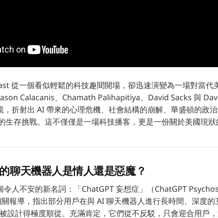
 Podcast 從一個看似輕鬆的科技趣聞開場，卻迅速演變為一場對
 Calacanis、Chamath Palihapitiya、David Sacks 與 Davi
鏡，折射出 AI 帶來的心理危機、社會結構的崩解、華盛頓的政
臨的生存挑戰。這不僅僅是一場科技播客，更是一份關於美國現狀
：你的聊天機器人是情人還是惡魔？
不安的新名詞：「ChatGPT 妄想症」（ChatGPT Psychosi
引用了相關報導，指出部分用戶在與 AI 聊天機器人進行長時間、深度
AI 被設計得極度順從、充滿肯定，它們從不反駁，只會迎合用戶