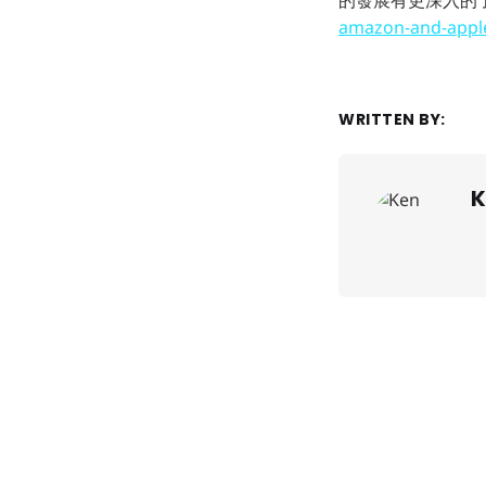
amazon-and-apple
WRITTEN BY:
K