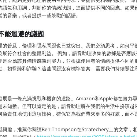
的語氣和用詞，判斷你的情緒狀態，進而提供不同的回應。如果
鬆的音樂，或者提供一些鼓勵的話語。
不能迴避的議題
理的普及，倫理和隱私問題也日益突出。我們必須思考，如何平
發展符合社會的整體利益。 例如，語音助理收集的數據是否應該
理是否應該具備情感識別能力，並根據使用者的情緒提供不同的
動，如監聽和詐騙？這些問題沒有標準答案，需要我們持續關注
展是一條充滿挑戰和機會的道路。Amazon和Apple都在努力
是未知數。但可以肯定的是，語音助理將在我們的生活中扮演越
何負責任地使用這項技術，確保它為我們帶來更多的好處，而不
趣，推薦你閱讀Ben Thompson在Stratechery上的文
了解。原始連結：
https://stratechery.com/2025/alexa-a-brief-