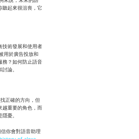
你聽起來很沮喪，它
衡技術發展和使用者
被用於廣告投放和
服務？如何防止語音
和討論。
尋找正確的方向，但
來越重要的角色，而
是隱憂。
章，相信你會對語音助理
history-of-alexa-