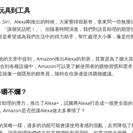
玩具到工具
Siri、Alexa剛推出的時候，大家覺得很新奇，拿來問一些無
、「講個笑話吧！」。但隨著時間演進，我們對語音助理的期望
而是希望成為我們生活中的得力助手，幫忙處理大小事，像是控
on在他的文章中提到，Amazon推出Alexa的初衷，其實是為了擴
a整合到各種設備中，Amazon可以更了解使用者的購物習慣和需
這就像一個隱形的銷售員，隨時在你身邊提供購物建議。
貪多嚼不爛？
音助理的潛力，推出了Alexa+，試圖將Alexa打造成一個更全面的
疑，Amazon是否想讓Alexa做太多事情了？
iri上的策略一樣，過多的功能可能會讓使用者感到混亂，反而降低
son認為，語音助理的價值在於其簡潔性和易用性。如果功能太複雜