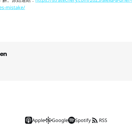
s-mistake/
en
Apple
Google
Spotify
RSS