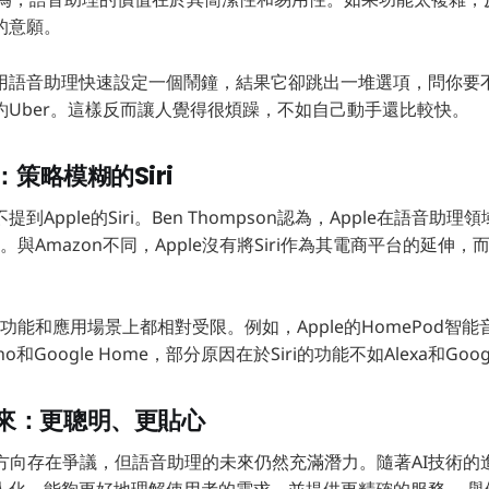
的意願。
用語音助理快速設定一個鬧鐘，結果它卻跳出一堆選項，問你要
約Uber。這樣反而讓人覺得很煩躁，不如自己動手還比較快。
：策略模糊的Siri
到Apple的Siri。Ben Thompson認為，Apple在語音助
確。與Amazon不同，Apple沒有將Siri作為其電商平台的延伸
i在功能和應用場景上都相對受限。例如，Apple的HomePod智
ho和Google Home，部分原因在於Siri的功能不如Alexa和Google 
來：更聰明、更貼心
發展方向存在爭議，但語音助理的未來仍然充滿潛力。隨著AI技術
人化，能夠更好地理解使用者的需求，並提供更精確的服務。 舉