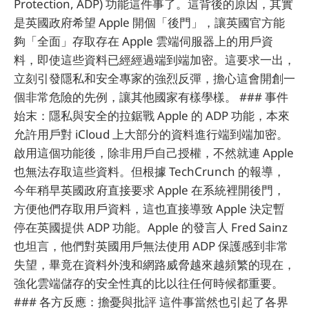
Protection, ADP) 功能這件事了。這背後的原因，其實
是英國政府希望 Apple 開個「後門」，讓英國官方能
夠「全面」存取存在 Apple 雲端伺服器上的用戶資
料，即使這些資料已經經過端到端加密。這要求一出，
立刻引發隱私和安全專家的強烈反彈，擔心這會開創一
個非常危險的先例，讓其他國家有樣學樣。 ### 事件
始末：隱私與安全的拉鋸戰 Apple 的 ADP 功能，本來
允許用戶對 iCloud 上大部分的資料進行端到端加密。
啟用這個功能後，除非用戶自己授權，不然就連 Apple
也無法存取這些資料。但根據 TechCrunch 的報導，
今年稍早英國政府直接要求 Apple 在系統裡開後門，
方便他們存取用戶資料，這也直接導致 Apple 決定暫
停在英國提供 ADP 功能。Apple 的發言人 Fred Sainz
也坦言，他們對英國用戶無法使用 ADP 保護感到非常
失望，畢竟在資料外洩和網路威脅越來越頻繁的現在，
強化雲端儲存的安全性真的比以往任何時候都重要。
### 各方反應：擔憂與批評 這件事當然也引起了各界