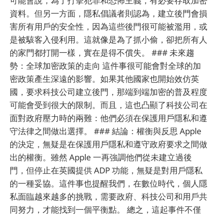
可能會說，為了打擊犯罪和恐怖主義，有必要存取加密
資料。但另一方面，隱私倡議者則認為，建立後門會損
害所有用戶的安全性，因為這些後門很可能被濫用，或
是被駭客入侵利用。這就像是為了抓小偷，卻把所有人
的家門都打開一樣，實在是得不償失。 ### 未來趨
勢：全球加密政策的走向 這件事很可能會對全球的加
密政策產生深遠的影響。如果其他國家也開始效仿英
國，要求科技公司建立後門，那端到端加密的普及程度
可能會受到很大的限制。而且，這也凸顯了科技公司在
面對政府壓力時的兩難：他們必須在保護用戶隱私和遵
守法律之間做出選擇。 ### 結論：權衡與反思 Apple
的決定，無疑是在保護用戶隱私和遵守政府要求之間做
出的權衡。雖然 Apple 一再強調他們從未建立過後
門，但停止在英國提供 ADP 功能，無疑是對用戶隱私
的一種妥協。這件事也提醒我們，在數位時代，個人隱
私面臨越來越多的挑戰，需要政府、科技公司和用戶共
同努力，才能找到一個平衡點。 總之，這起事件不僅