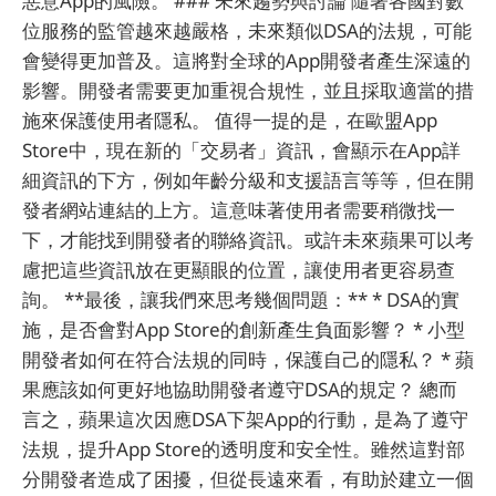
惡意App的風險。 ### 未來趨勢與討論 隨著各國對數
位服務的監管越來越嚴格，未來類似DSA的法規，可能
會變得更加普及。這將對全球的App開發者產生深遠的
影響。開發者需要更加重視合規性，並且採取適當的措
施來保護使用者隱私。 值得一提的是，在歐盟App
Store中，現在新的「交易者」資訊，會顯示在App詳
細資訊的下方，例如年齡分級和支援語言等等，但在開
發者網站連結的上方。這意味著使用者需要稍微找一
下，才能找到開發者的聯絡資訊。或許未來蘋果可以考
慮把這些資訊放在更顯眼的位置，讓使用者更容易查
詢。 **最後，讓我們來思考幾個問題：** * DSA的實
施，是否會對App Store的創新產生負面影響？ * 小型
開發者如何在符合法規的同時，保護自己的隱私？ * 蘋
果應該如何更好地協助開發者遵守DSA的規定？ 總而
言之，蘋果這次因應DSA下架App的行動，是為了遵守
法規，提升App Store的透明度和安全性。雖然這對部
分開發者造成了困擾，但從長遠來看，有助於建立一個