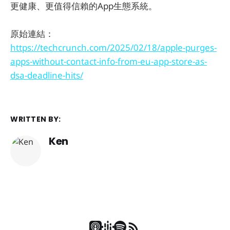
更健康、更值得信賴的App生態系統。
原始連結：
https://techcrunch.com/2025/02/18/apple-purges-
apps-without-contact-info-from-eu-app-store-as-
dsa-deadline-hits/
WRITTEN BY:
Ken