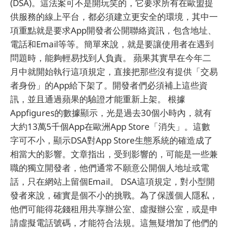
(DSA)。這法案可不是開玩笑的，它要求所有在歐盟提
供服務的線上平台，都必須建立更安全的環境，其中一
項重點就是要求App開發者公開聯絡資訊，包含地址、
電話和Email等等。簡單來說，就是要讓使用者在遇到
問題時，能夠輕易找到人負責。 蘋果其實早在今年二
月中就開始執行這項規定，直接把那些沒有提供「交易
者身份」的App給下架了。開發者們必須補上這些資
訊，並且通過蘋果的驗證才能重新上架。 根據
Appfigures的數據顯示，光是過去30個小時內，就有
大約13萬5千個App在歐洲App Store「消失」。這數
字可不小，顯示DSA對App Store生態系統的確造成了
相當大的影響。文章指出，受到影響的，可能是一些兼
職的獨立開發者，他們通常不願意公開個人地址或電
話，只在網站上留個Email。 DSA這項規定，對小型開
發者來說，確實是個不小的挑戰。為了保護個人隱私，
他們可能得花錢租用共享辦公室、虛擬辦公室，或是申
請虛擬電話號碼，才能符合法規。這無疑增加了他們的