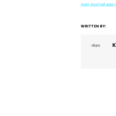
over-journal-app-
WRITTEN BY:
K