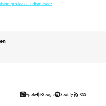
vision-pro-leaks-is-dismissed/
en
Apple
Google
Spotify
RSS