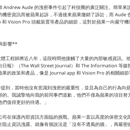
Andrew Aude 的洩密事件引起了科技圈的廣泛關注。簡單來說
機密資訊而被蘋果起訴，不過後來蘋果撤銷了訴訟，而 Aude
 app 和 Vision Pro 頭戴裝置等產品的細節，這對於蘋果一向
與影響**
擔任軟體工程師將近八年，這段時間他接觸了大量的內部敏感資訊。
（The Wall Street Journal）和 The Informatio
政策和產品，像是 Journal app 和 Vision Pro 的相關細
聲明中提到，當時他沒有意識到洩密的嚴重性，並且為自己的行為向
得的。我誠摯地向我的前同事們道歉，他們不僅為蘋果的項目努
他們值得更好的待遇。」
公司在保護內部資訊方面臨的挑戰。蘋果一直以高度的保密文化
全阻止資訊洩露。就像有個說法是「沒有不透風的牆」，再嚴密