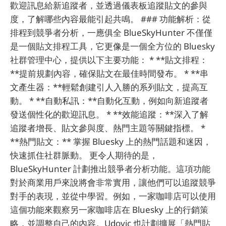
歡迎訊息給新追蹤者，並透過儀表板追蹤貼文的參與
度，了解哪些內容最能引起共鳴。 ### 功能解析：從
排程到競爭者分析，一應俱全 BlueSkyHunter 不僅僅
是一個貼文排程工具，它更像是一個全方位的 Bluesky
社群管理中心，提供以下主要功能： * **貼文排程：
**提前規劃內容，確保貼文在最佳時間發布。 * **串
文產生器：**輕鬆創建引人入勝的系列貼文，提高互
動。 * **自動私訊：**自動化互動，例如向新追蹤者
發送個性化的歡迎訊息。 * **效能追蹤：**深入了解
追蹤者增長、貼文參與度、熱門主題等關鍵指標。 *
**熱門貼文：** 掌握 Bluesky 上的熱門話題和迷因，
快速抓住社群脈動。 更令人期待的是，
BlueSkyHunter 計劃推出競爭者分析功能。這項功能
對於商業用戶來說將會非常實用，讓他們可以追蹤競爭
對手的表現，並從中學習。例如，一家咖啡店可以使用
這個功能來觀察另一家咖啡店在 Bluesky 上的行銷策
略，並調整自己的內容。Udovic 也計劃擴展「熱門貼