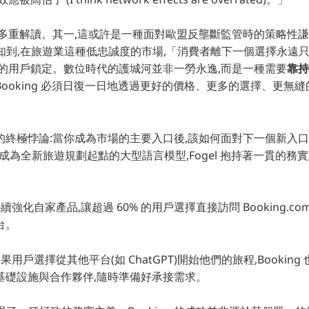
有多重解讀。其一,這或許是一種面對歐盟反壟斷監管時的策略性
深刻認知到,在旅遊業這種低忠誠度的市場,「消費者離下一個選擇永遠
對的用戶鎖定。數位時代的護城河並非一勞永逸,而是一種需要
靠持
Booking 必須日復一日地透過更好的價格、更多的選擇、更無縫
的終極悖論:當你成為市場的主要入口後,該如何面對下一個新入口
類可能成為全新旅遊規劃起點的大型語言模型,Fogel 抱持著一貫的
續強化自家產品,讓超過 60% 的用戶選擇直接訪問 Booking.c
台。
果用戶選擇從其他平台(如 ChatGPT)開始他們的旅程,Bookin
基礎設施與合作夥伴,隨時準備好承接需求。