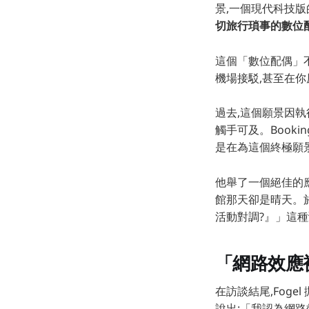
景,一個現代科技版
切旅行瑣事的數位
這個「數位配偶」
機場接駁,甚至在
過去,這個願景因執行
觸手可及。Book
是在為這個終極願景
他舉了一個絕佳的
館那天卻是晴天。於
活動對調?』」這種
「網路效應
在訪談結尾,Fog
說出:「我認為網路效應被高