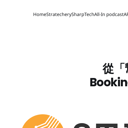
Home
Stratechery
SharpTech
All-In podcast
A
從「
Book