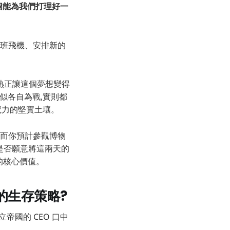
個能為我們打理好一
一班飛機、安排新的
的成熟正讓這個夢想變得
看似各自為戰,實則都
魔力的堅實土壤。
,而你預計參觀博物
您是否願意將這兩天的
p」的核心價值。
的生存策略?
帝國的 CEO 口中