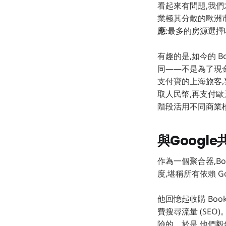
看起來有問題,我
業極其分散的歐洲市
應
:最多的房源選
有趣的是,如今的 B
同——不是為了現金
支付寶的上海旅客,
取人民幣,再支付
階段活用不同商業
與Goog
作為一個聚合器,Bo
度,堪稱所有依賴 G
他回憶起收購 Boo
費搜尋流量 (SE
險的。於是,他們毅