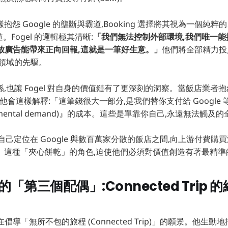
怨 Google 的壟斷與霸道,Booking 選擇將其視為一個純
管道。Fogel 的邏輯極其清晰:
「我們無法控制外部環境,我們唯一能
e 投放廣告能帶來正向回報,這就是一筆好生意。」
他們將全部精力投入
個領域的先驅。
也讓 Fogel 對自身的價值鏈有了更深刻的洞察。當飯店業者抱怨 B
,他會這樣解釋:「這筆錢很大一部分,是我們替你支付給 Google 
remental demand)』的成本。這些是單靠你自己,永遠無法觸及
地將自己定位在 Google 與數百萬家分散的飯店之間,向上游付費購
。這種「夾心餅乾」的角色,迫使他們必須對價值創造有著最精準
的「第三個配偶」:Connected Trip
一直在倡導「無所不包的旅程 (Connected Trip)」的願景。他生