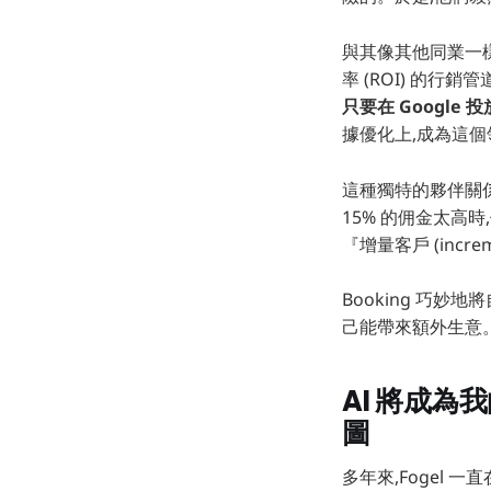
與其像其他同業一樣抱
率 (ROI) 的行銷
只要在 Googl
據優化上,成為這
這種獨特的夥伴關係,
15% 的佣金太高時
『增量客戶 (inc
Booking 巧妙
己能帶來額外生意
AI 將成為我
圖
多年來,Fogel 