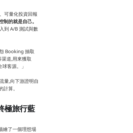
粹的、可量化投資回報
控制的就是自己。
到 A/B 測試與數
ooking 抽取
等渠道,用來獲取
的全球客源。」
買流量,向下游證明自
的計算。
 的終極旅行藍
動地描繪了一個理想場