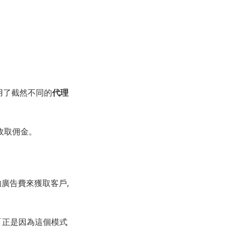
,則採用了截然不同的
代理
店收取佣金。
大的廣告費來獲取客戶,
:「正是因為這個模式