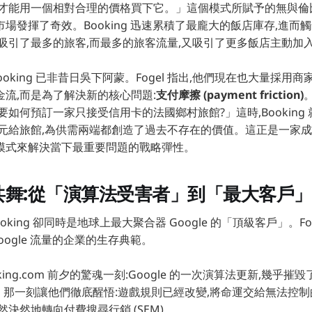
們才能用一個相對合理的價格買下它。」這個模式所賦予的無與倫
場發揮了奇效。Booking 迅速累積了最龐大的飯店庫存,進而
擇吸引了最多的旅客,而最多的旅客流量,又吸引了更多飯店主動加
ooking 已非昔日吳下阿蒙。Fogel 指出,他們現在也大量採用
流,而是為了解決新的核心問題:
支付摩擦 (payment friction)
要如何預訂一家只接受信用卡的法國鄉村旅館?」這時,Booking
歐元給旅館,為供需兩端都創造了過去不存在的價值。這正是一家成
模式來解決當下最重要問題的戰略彈性。
le共舞:從「演算法受害者」到「最大客戶
oking 卻同時是地球上最大聚合器 Google 的「頂級客戶」。Fo
oogle 流量的企業的生存典範。
king.com 前夕的驚魂一刻:Google 的一次演算法更新,幾乎
O)。那一刻讓他們徹底醒悟:遊戲規則已經改變,將命運交給無法控
然決然地轉向付費搜尋行銷 (SEM)。