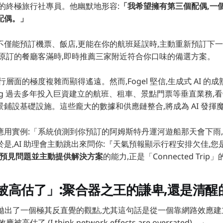
的終極旅行社專員。他幽默地形容:
「我希望擁有第三個配偶,一
配偶。」
不僅能預訂機票、飯店,更能在你的航班延誤時,主動重新預訂下
你原訂的餐廳客滿時,即時推薦三家附近符合你口味的備選方案。
層面的極度複雜而顯得遙遠。然而,Fogel 堅信,生成式 AI 
ing 過去多年投入巨資建立的航班、租車、景點門票等垂直業務,
鋪設基礎設施。這些龐大的數據和供應鏈整合,將成為 AI 發揮
應用實例:「系統偵測到你預訂的阿姆斯特丹運河遊船那天會下雨
是,AI 助理會主動跳出來問你:『天氣預報顯示行程安排欠佳,
預見問題並主動提供解決方案
的能力,正是「Connected Tri
被高估了」:聚合器之王的謙卑,還是清醒
el 拋出了一個極其反直覺的觀點,尤其這句話是從一個靠網路效應建立
估了 (I think network effects are overrated)。」