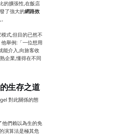
比的擴張性,在飯店
觸發了強大的
網路效
入。
商家模式,但目的已然不
。他舉例:「一位想用
 就能介入,向旅客收
熟企業,懂得在不同
」的生存之道
gel 對此關係的態
摧毀了他們賴以為生的免
制的演算法是極其危