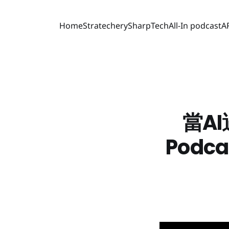
Home
Stratechery
SharpTech
All-In podcast
A
當AI
Podc