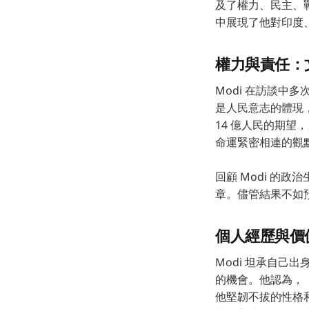
及了權力、民主、戰
中展現了他對印度
權力與責任：
Modi 在訪談中
是人民意志的體現
14 億人民的期望
命運緊密相連的觀
回顧 Modi 的
章。儘管結果不如
個人經歷與價
Modi 坦承自
的機會。他認為，
他堅韌不拔的性格和