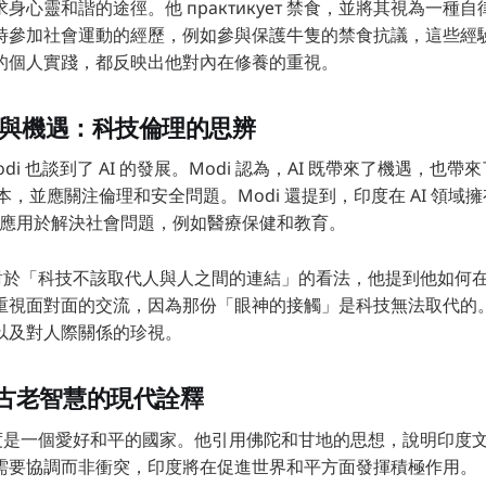
身心靈和諧的途徑。他 практикует 禁食，並將其視為一種
時參加社會運動的經歷，例如參與保護牛隻的禁食抗議，這些經
的個人實踐，都反映出他對內在修養的重視。
挑戰與機遇：科技倫理的思辨
 與 Modi 也談到了 AI 的發展。Modi 認為，AI 既帶來了機遇，
為本，並應關注倫理和安全問題。Modi 還提到，印度在 AI 領域
I 應用於解決社會問題，例如醫療保健和教育。
了他對於「科技不該取代人與人之間的連結」的看法，他提到他如何
重視面對面的交流，因為那份「眼神的接觸」是科技無法取代的
以及對人際關係的珍視。
古老智慧的現代詮釋
調印度是一個愛好和平的國家。他引用佛陀和甘地的思想，說明印度
需要協調而非衝突，印度將在促進世界和平方面發揮積極作用。