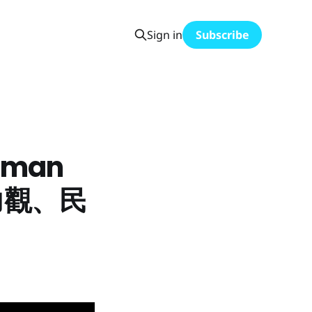
Sign in
Subscribe
dman
權力觀、民