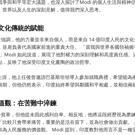
爭與和平等宏大議題，也深入探討了Modi 的個人生活與精神信仰
、世界以及人生的深刻見解，值得我們深入思考。
文化傳統的賦能
多次強調，他的力量並非來自個人，而是來自 14 億印度人民的文
，並肩負著代表國家前進的重責大任。 「當我與世界各國領袖握
，」Modi 如此說道，展現了他對權力的深刻理解和高度責任感
點，反映了他深受印度文化薰陶的政治哲學。
政治生涯，他上任後曾邀請巴基斯坦領導人參加就職典禮，希望能
預期，但他仍然表示，印度始終希望與鄰國和平相處，並相信兩
值觀：在苦難中淬鍊
己出身貧寒，但他從未因此感到自卑。相反地，他將這段經歷視為磨
「比較只會帶來痛苦，重要的是活在當下，並為社會做出貢獻。」
為人民服務的價值觀。 Modi 提到，印度教對他而言不是一