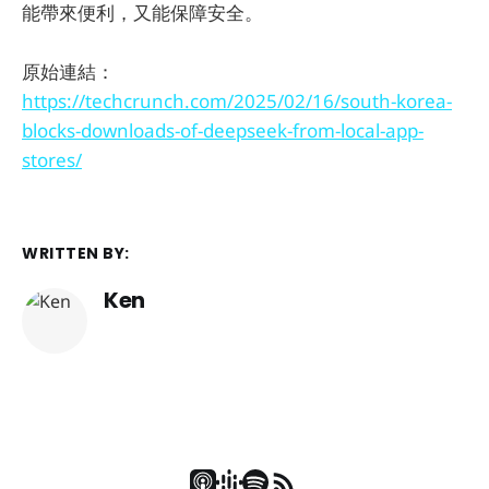
能帶來便利，又能保障安全。
原始連結：
https://techcrunch.com/2025/02/16/south-korea-
blocks-downloads-of-deepseek-from-local-app-
stores/
WRITTEN BY:
Ken