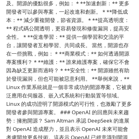
及。開源的優點很多，例如： * **加速創新：** 更多
開發者可以參與專案，一起改進和創新。 * **降低成
本：** 減少重複開發，節省資源。 * **提高透明度：
** 程式碼公開透明，更容易發現和修復漏洞，提高安
全性。 * **促進學習：** 提供一個學習和交流的平
台，讓開發者互相學習、共同成長。 當然，開源也存
在一些挑戰，例如： * **商業模式：** 如何透過開源
專案獲利？ * **維護：** 誰來維護專案，確保它不會
因為缺乏更新而過時？ * **安全性：** 開源雖然有助
於發現漏洞，但也可能被惡意利用。 **舉例來說，**
Linux 作業系統就是一個非常成功的開源專案，它被廣
泛應用在伺服器、嵌入式系統和行動裝置等領域。
Linux 的成功證明了開源模式的可行性，也激勵了更多
開發者參與開源專案。 ### OpenAI 的回應與未來趨
勢：擁抱開源？ Sam Altman 承認 DeepSeek 的進展
對 OpenAI 造成壓力，並且表示 OpenAI 未來可能會
考慮開放更多技術。這表示 OpenAI 已經意識到開源