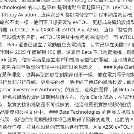
a Technologies 的非典型策略 提到電動垂直起降飛行器（eVT
ation 和 Joby Aviation，這兩家公司都以開發空中計程車網路為目標。
es 的策略卻不太一樣，他們不只想要製造 eVTOL，更想成為原始設
eCTOL）Alia CX300 和 eVTOL Alia A250。 這種「
logies 可以擴大客戶群。eCTOL 適用於中短程的區域飛行，而 eV
，Beta 還自己建立了電動航空充電網路，目前已經在美國 22
計劃在 2025 年擴展到 150 個。這表示 Beta 不只是賣飛機
e Clark 認為，信守承諾是建立客戶和投資者信任的關鍵。這種務
ogies 能夠在競爭激烈的市場中脫穎而出的原因之一。 ### Kyle Cl
k 本人的背景和理念，也與典型的矽谷創業家很不一樣。他在電力電子
飛行員和飛行教練。更重要的是，他拒絕了傳統的風險投資，而
 Qatar Investment Authority）的資金。這樣的選擇，讓 Beta Te
避免被風險投資的短期利益所左右。 Kyle Clark 認為，在設
，紮實的技術經驗是不可或缺的。他這種重視實際經驗的態度，也
的產品開發和公司文化中。 ### Beta Technologies 的進展與挑戰 儘
s 相對低調，但他們在電動飛機領域已經取得了顯著的進展。他們的 Alia
行任務，並且在沿途的充電站進行充電。Alia A250 eVTOL