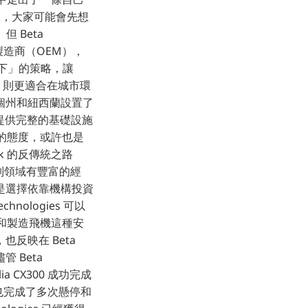
OL），大家可能會先想
但 Beta
備製造商（OEM），
雙管齊下」的策略，讓
TOL 則更適合在城市環
 個州和紐西蘭設置了
，還提供完整的基礎設施
實的態度，或許也是
ark 的反傳統之路
控制領域有豐富的經
是選擇依靠機構投資
chnologies 可以
計和製造飛機這種安
反映在 Beta
管 Beta
 CX300 成功完成
 也完成了多次懸停和