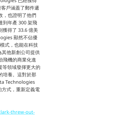
ologies 已經獲得
單，這些客戶涵蓋了郵件遞
了營收，也證明了他們
達到年產 300 架飛
別獲得了 33.6 億美
logies 顯然不佔優
的傳統模式，也能在科技
能為其他新創公司提供
速電動飛機的商業化進
援等領域發揮更大的
人才的培養。這對於那
hnologies
己的方式，重新定義電
clark-threw-out-