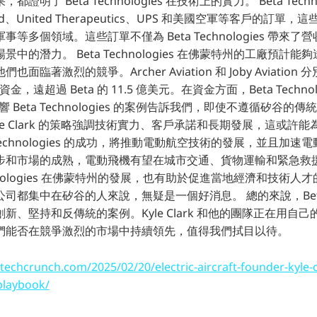
明了 Beta Technologies 在技術上的實力。 Beta Techn
aland、United Therapeutics、UPS 和美國空軍等客戶的訂
等多個領域。這些訂單不僅為 Beta Technologies 帶來
中的潛力。 Beta Technologies 在佛蒙特州的工廠預計能夠
臨著激烈的競爭。Archer Aviation 和 Joby Aviation 分
資金，遠超過 Beta 的 11.5 億美元。在資金方面，Beta Techno
影響 Beta Technologies 的案例告訴我們，即使不遵循矽谷
le Clark 的策略強調技術實力、客戶承諾和長期發展，這或許
 Technologies 的成功，將推動電動航空技術的發展，並且加
步和市場的成熟，電動飛機有望在城市交通、貨物運輸和緊急救
echnologies 在佛蒙特州的發展，也有助於促進當地經濟和技術
都集中在矽谷的人來說，無疑是一個好消息。 總的來說，Beta Tec
新、堅持和反傳統的案例。Kyle Clark 和他的團隊正在用自
們能否在競爭激烈的市場中持續領先，值得我們拭目以待。
/techcrunch.com/2025/02/20/electric-aircraft-founder-kyle-
-playbook/