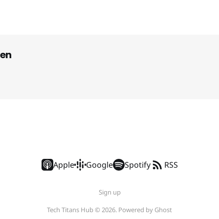
en
Apple
Google
Spotify
RSS
Sign up
Tech Titans Hub © 2026. Powered by
Ghost