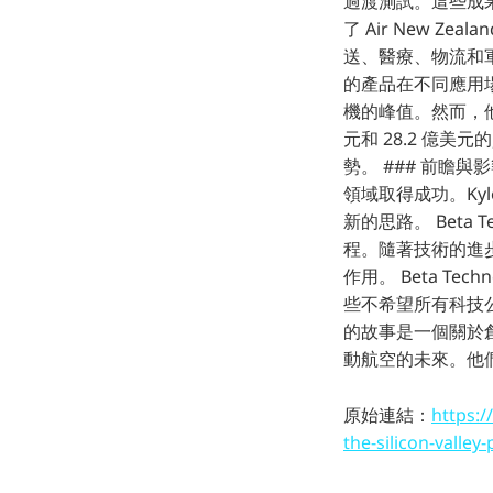
過渡測試。這些成果，都證
了 Air New Ze
送、醫療、物流和軍事
的產品在不同應用場景
機的峰值。然而，他們也面
元和 28.2 億美元的
勢。 ### 前瞻與
領域取得成功。Ky
新的思路。 Beta
程。隨著技術的進
作用。 Beta T
些不希望所有科技公司
的故事是一個關於創
動航空的未來。他
原始連結：
https:/
the-silicon-valley