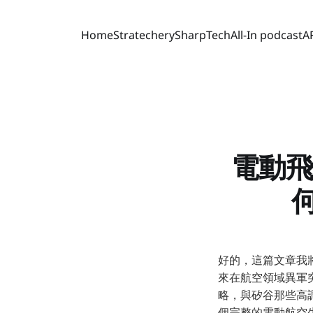
Home
Stratechery
SharpTech
All-In podcast
A
電動飛機
好的，這篇文章我將以
來在航空領域異軍突
略，與矽谷那些高調
個完整的電動航空生態