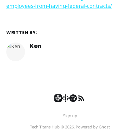
employees-from-having-federal-contracts/
WRITTEN BY:
Ken
Sign up
Tech Titans Hub © 2026. Powered by
Ghost