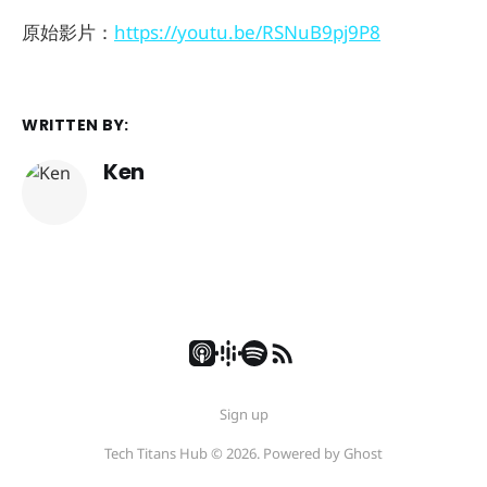
原始影片：
https://youtu.be/RSNuB9pj9P8
WRITTEN BY:
Ken
Sign up
Tech Titans Hub © 2026. Powered by
Ghost