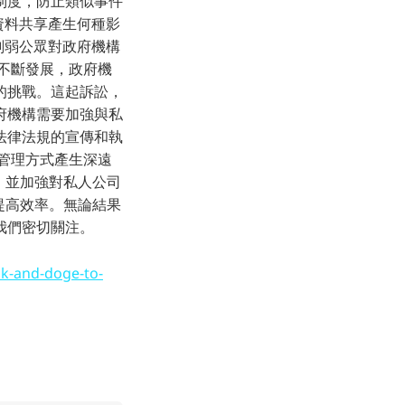
制度，防止類似事件
的資料共享產生何種影
會削弱公眾對政府機構
不斷發展，政府機
的挑戰。這起訴訟，
府機構需要加強與私
法律法規的宣傳和執
管理方式產生深遠
，並加強對私人公司
提高效率。無論結果
我們密切關注。
sk-and-doge-to-