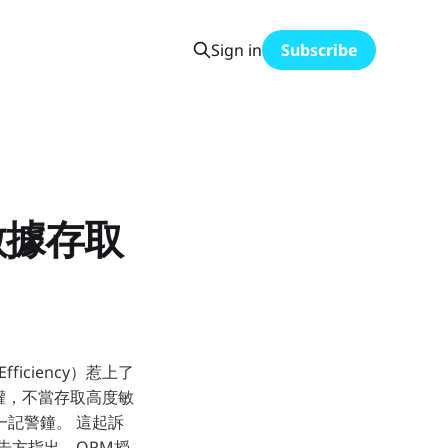
Sign in
Subscribe
數據存取
fficiency）惹上了
權，不當存取高度敏
記警鐘。 這起訴
告方指出，OPM授