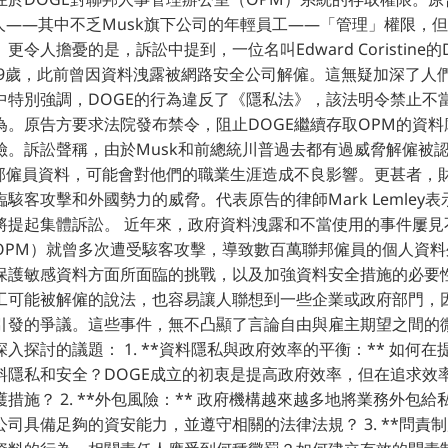
理人——其中不乏Musk旗下公司的年輕員工——「管理」權限，
令人擔憂的是，訴訟中提到，一位名叫Edward Coristine
”，年僅19歲，此前曾因資料洩露被網路安全公司解僱。這無疑加深了人
中特別強調，DOGE的行為違反了《隱私法》，該法明令禁止不
為。原告方要求法院發布禁令，阻止DOGE繼續存取OPM的資料
險。訴訟聲稱，由於Musk和前總統川普過去都有過威脅解僱被
聯邦僱員資料，可能會對他們的職業生涯造成不良影響。更甚者，
駭客攻擊和外國勢力的威脅。代表原告的律師Mark Lemley
將提起集體訴訟。 近年來，政府資料洩露和不當使用的事件屢見
OPM）就曾多次遭受駭客攻擊，導致數百萬聯邦僱員的個人資料
保護敏感資料方面所面臨的挑戰，以及加強資料安全措施的必要
工可能被解僱的說法，也容易讓人聯想到一些企業或政府部門，
引發的爭議。這些事件，無不凸顯了言論自由與雇主期望之間的微
入探討的議題： 1. **資料隱私與政府效率的平衡：** 如何
料隱私和安全？DOGE成立的初衷是提高政府效率，但在追求效
措施？ 2. **外包風險：** 政府機構越來越多地將業務外包
司具備足夠的資安能力，並遵守相關的法律法規？ 3. **問責制度