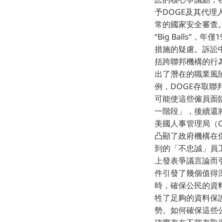
予DOGE及其代
常的國家安全審查。更
“Big Balls
措施的疑慮。訴訟
括跨聯邦機構的行
出了潛在的職業風
例，DOGE存取
可能使這些僱員面臨
一階段」，後續還
美國人事管理局（
凸顯了政府機構在
到的「不忠誠」員
上發表爭議言論而
件引發了幾個值得深
時，確保公民的資
牲了足夠的資料保護
勢。如何確保這些公