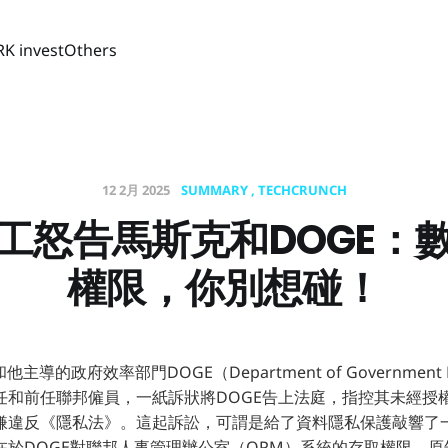
RK invest
Others
12 2月 2025
SUMMARY
TECHCRUNCH
工怒告馬斯克和DOGE：
權限，你別想碰！
和他主導的政府效率部門DOGE（Department of Government E
任和前任聯邦僱員，一紙訴狀將DOGE告上法庭，指控其未經授
嫌違反《隱私法》。這起訴訟，可謂是給了資料隱私保護敲響了一
在於DOGE對聯邦人事管理辦公室（OPM）系統的存取權限。原