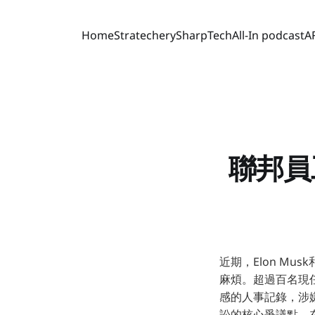
Home
Stratechery
SharpTech
All-In podcast
A
聯邦員
近期，Elon Musk
麻煩。超過百名現
感的人事記錄，涉
訟的核心爭議點，