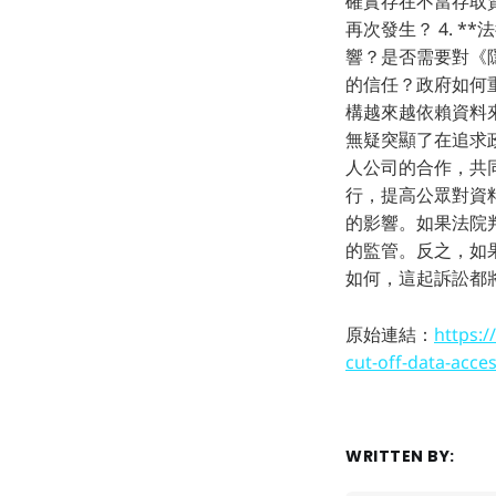
確實存在不當存取
再次發生？ 4. 
響？是否需要對《隱
的信任？政府如何
構越來越依賴資料
無疑突顯了在追求
人公司的合作，共
行，提高公眾對資
的影響。如果法院
的監管。反之，如
如何，這起訴訟都
原始連結：
https:
cut-off-data-acces
WRITTEN BY: