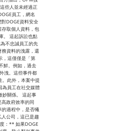
但這些人並未經過正
的DOGE員工，網名
們對DOGE資料安全
當存取個人資料，包
庫。 這起訴訟也點
認為不忠誠員工的先
財務資料的洩露，還
表示，這僅僅是「第
不鮮。例如，過去
外洩。這些事件都
性。此外，本案中提
因為員工在社交媒體
妙關係。 這起事
在提高政府效率的同
率的過程中，是否犧
給私人公司，這已是趨
：** 如果DOGE