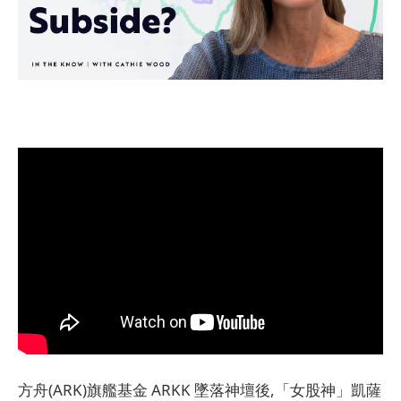
方舟(ARK)旗艦基金 ARKK 墜落神壇後,「女股神」凱薩