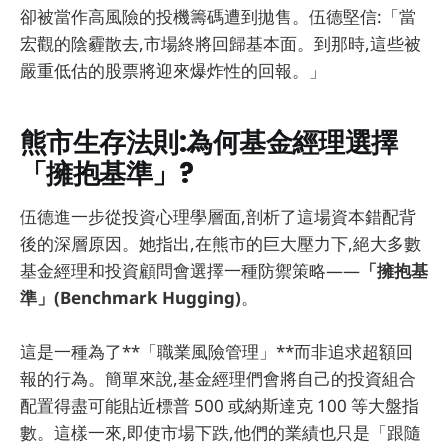
卻被當作高風險的投機籌碼遭到拋售。伍德堅信:「當
宏觀的陰霾散去,市場終將回歸基本面。到那時,這些被
嚴重低估的股票將迎來爆炸性的回報。」
熊市生存法則:為何基金經理選擇
「擁抱基準」?
伍德進一步從投資心理學層面,剖析了這場資本錯配背
後的深層原因。她指出,在熊市的巨大壓力下,絕大多數
基金經理和投資顧問會選擇一種防禦策略——
「擁抱基
準」(Benchmark Hugging)
。
這是一種為了**「職業風險管理」**而非追求超額回
報的行為。簡單來說,基金經理們會將自己的投資組合
配置得盡可能貼近標普 500 或納斯達克 100 等大盤指
數。這樣一來,即使市場下跌,他們的業績也只是「跟隨