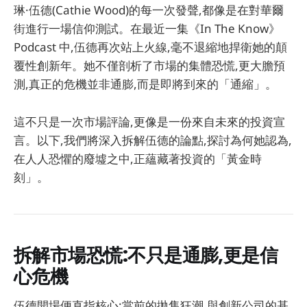
琳·伍德(Cathie Wood)的每一次發聲,都像是在對華爾
街進行一場信仰測試。在最近一集《In The Know》
Podcast 中,伍德再次站上火線,毫不退縮地捍衛她的顛
覆性創新年。她不僅剖析了市場的集體恐慌,更大膽預
測,真正的危機並非通膨,而是即將到來的「通縮」。
這不只是一次市場評論,更像是一份來自未來的投資宣
言。以下,我們將深入拆解伍德的論點,探討為何她認為,
在人人恐懼的廢墟之中,正蘊藏著投資的「黃金時
刻」。
拆解市場恐慌:不只是通膨,更是信
心危機
伍德開場便直指核心:當前的拋售狂潮,與創新公司的基