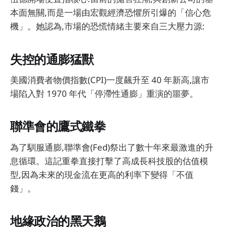
本面無關,而是一場由宏觀經濟恐懼所引爆的「信心危
機」。她認為,市場的恐慌情緒主要來自三大壓力源:
失控的通膨猛獸
美國消費者物價指數(CPI)一度飆升至 40 年新高,讓市
場陷入對 1970 年代「停滯性通膨」重演的噩夢。
聯準會的鷹式鐵拳
為了馴服通膨,聯準會(Fed)祭出了數十年來最激進的升
息循環。這記重拳直接打擊了高成長科技股的估值模
型,因為未來的現金流在更高的利率下變得「不值
錢」。
地緣政治的黑天鵝