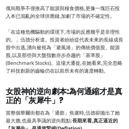
俄烏戰爭不僅推高了能源與糧食價格,更像一塊巨石投
入本已混亂的全球供應鏈,加劇了市場的不確定性。
「在這種危機驅動的環境下,市場的反應幾乎是非理性
的。」伍德分析道。投資者紛紛從代表未來的長線成長
股中出逃,湧向被視為「避風港」的傳統價值股、能源
股,以及那些與大盤指數亦步亦趨的「基準股」
(Benchmark Stocks)。這場大遷徙,在她看來,完全忽略
了科技創新的齒輪仍在以前所未有的速度轉動。
女股神的逆向劇本:為何通縮才是真
正的「灰犀牛」?
當整個華爾街都在為「通膨」焦慮時,伍德卻拋出了她
最大膽,也最具爭議的逆向觀點:
長期來看,真正逼近的
『灰犀牛』,是通貨緊縮(Deflation)。