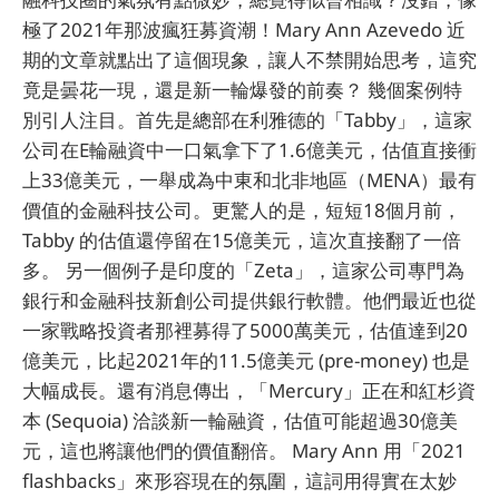
極了2021年那波瘋狂募資潮！Mary Ann Azevedo 近
期的文章就點出了這個現象，讓人不禁開始思考，這究
竟是曇花一現，還是新一輪爆發的前奏？ 幾個案例特
別引人注目。首先是總部在利雅德的「Tabby」，這家
公司在E輪融資中一口氣拿下了1.6億美元，估值直接衝
上33億美元，一舉成為中東和北非地區（MENA）最有
價值的金融科技公司。更驚人的是，短短18個月前，
Tabby 的估值還停留在15億美元，這次直接翻了一倍
多。 另一個例子是印度的「Zeta」，這家公司專門為
銀行和金融科技新創公司提供銀行軟體。他們最近也從
一家戰略投資者那裡募得了5000萬美元，估值達到20
億美元，比起2021年的11.5億美元 (pre-money) 也是
大幅成長。還有消息傳出，「Mercury」正在和紅杉資
本 (Sequoia) 洽談新一輪融資，估值可能超過30億美
元，這也將讓他們的價值翻倍。 Mary Ann 用「2021
flashbacks」來形容現在的氛圍，這詞用得實在太妙