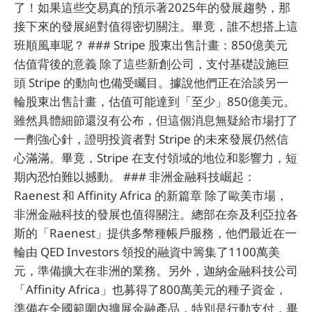
了！如果這些交易真的預示著2025年的發展趨勢，那
接下來的發展絕對值得密切關注。畢竟，誰不想搭上這
班順風車呢？ ### Stripe 股東出售計畫：850億美元
估值背後的意義 除了這些新創公司，支付基礎設施巨
頭 Stripe 的動向也備受矚目。據說他們正在洽談另一
輪股東出售計畫，估值可能達到「至少」850億美元。
雖然具體細節還沒有公布，但這個消息無疑給市場打了
一劑強心針，證明投資者對 Stripe 的未來發展仍然信
心滿滿。畢竟，Stripe 在支付領域的地位和影響力，短
期內恐怕難以撼動。 ### 非洲金融科技崛起：
Raenest 和 Affinity Africa 的新篇章 除了歐美市場，
非洲金融科技的發展也值得關注。總部在奈及利亞拉各
斯的「Raenest」提供多幣種帳戶服務，他們最近在一
輪由 QED Investors 領投的融資中籌集了1100萬美
元，準備擴大在非洲的業務。另外，迦納金融科技公司
「Affinity Africa」也募得了800萬美元的種子資金，
準備在全國範圍內擴展金融產品，特別是行動支付，畢