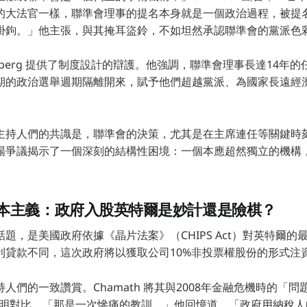
的大法官一樣，聯準會理事的提名本身就是一個政治過程，被提
掛鉤。」他主張，與其掩耳盜鈴，不如坦然承認聯準會的黨派色
riedberg 提供了制度設計的辯護。他強調，聯準會理事長達14
期的政治選舉週期隔離開來，賦予他們超越黨派、為國家長遠經
主持人們的共識是，聯準會的決策，尤其是在主席連任等關鍵時
場爭議揭示了一個深刻的結構性困境：一個本應超然獨立的機構
本主義：政府入股英特爾是妙計還是險棋？
題，是美國政府依據《晶片法案》（CHIPS Act）對英特爾的
利貸款不同，這次政府將以獲取公司10%非投票權股份的形式注
人們的一致讚賞。Chamath 將其與2008年金融危機時的「
了鮮明對比。「那是一次慘痛的教訓，」他回憶道，「政府用納稅