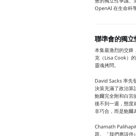
會的獨立性爭議、
OpenAI 在生
聯準會的獨立
本集最激烈的交鋒
克（Lisa Co
靈魂拷問。
David Sacks 
決策充滿了政治算計
鮑爾完全附和白宮
後不到一週，態度就
非巧合，而是鮑爾
Chamath Pa
題。「我們應該停止