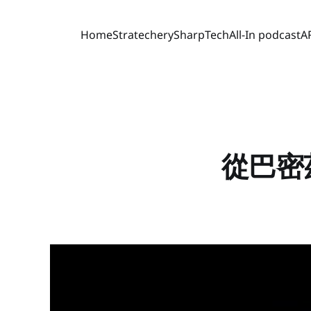
Home
Stratechery
SharpTech
All-In podcast
A
從巴密