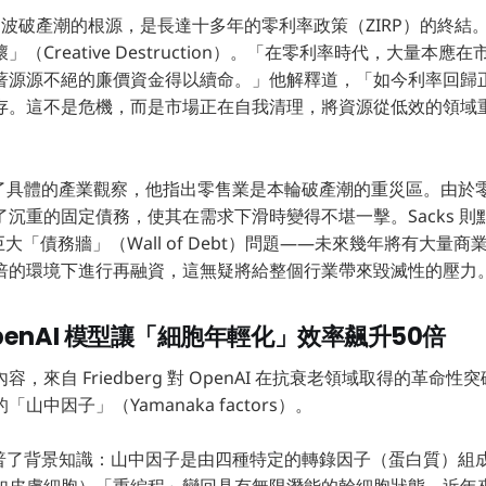
為，這波破產潮的根源，是長達十多年的零利率政策（ZIRP）的終
（Creative Destruction）。「在零利率時代，大量本
著源源不絕的廉價資金得以續命。」他解釋道，「如今利率回歸
存。這不是危機，而是市場正在自我清理，將資源從低效的領域
 則補充了具體的產業觀察，他指出零售業是本輪破產潮的重災區。由
沉重的固定債務，使其在需求下滑時變得不堪一擊。Sacks 則
巨大「債務牆」（Wall of Debt）問題——未來幾年將有大量
倍的環境下進行再融資，這無疑將給整個行業帶來毀滅性的壓力
enAI 模型讓「細胞年輕化」效率飆升50倍
，來自 Friedberg 對 OpenAI 在抗衰老領域取得的革命
山中因子」（Yamanaka factors）。
 首先科普了背景知識：山中因子是由四種特定的轉錄因子（蛋白質）