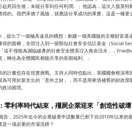
行起死回生後，未能分享到任何利潤。」他認為，這次入股英特
應得的。我們承擔了風險，就應該分享成功的果實。這是一種更
 更進一步，提出了一個極具遠見的構想：創建一個美國版的主權財富
股權，全部注入到一個類似社會安全信託基金（Social Security 
。「這不僅能為瀕臨破產的社會安全體系注入救命活水，」Friedbe
資，轉化為全體國民都能共享的長期福利。」
美的計畫也存在現實挑戰。主持人同時也點出，美國國會根深蒂
視為可用於新支出的「意外之財」，而不是用來填補舊的財政窟
的政治困境。
：零利率時代結束，殭屍企業迎來「創造性破壞
al的報告，2025年迄今的企業破產申請數量已創下自2010年以來
還是一場必要的市場洗牌？