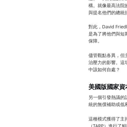
構。就像最高法院
與提名他們的總統
對此，David F
是為了將他們與短
保障。
儘管觀點各異，但
治壓力的影響。這
中該如何自處？
美國版國家資
另一個引發熱議的話
統的無償補助或低
這種模式獲得了主持
（TARP）進行