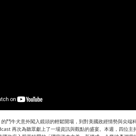
se 的鬥牛犬意外闖入鏡頭的輕鬆開場，到對美國政經情勢與尖端
n Podcast 再次為聽眾獻上了一場資訊與觀點的盛宴。本週，四