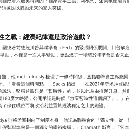
美國政府入股英特爾的「國家資本主義」新模式、企業破產潮背
命科學領域足以撼動未來的驚人突破。
性之戰：經濟紀律還是政治遊戲？
，圍繞著前總統川普與聯準會（Fed）的緊張關係展開。川普解雇
ok）的舉動，不僅是一次人事變動，更點燃了一場關於聯準會是否真
率先發難，他 meticulously 梳理了一條時間線，直指聯準會主席鮑爾（J
。「看看這個時間點，」Sacks 指出，「在2021年尋求拜登
的說法，堅稱通膨只是『暫時性』的，並以此為由推遲升息。然
180度大轉變，公開承認是時候『放棄暫時性這個詞了』。」在 S
為了保住職位而將政治利益置於經濟穩定之上的鐵證。
lihapitiya 則將矛頭指向了制度本身，他認為聯準會的「獨立性」
假裝聯準會是一個獨立的學術機構，」Chamath 斷言，「它