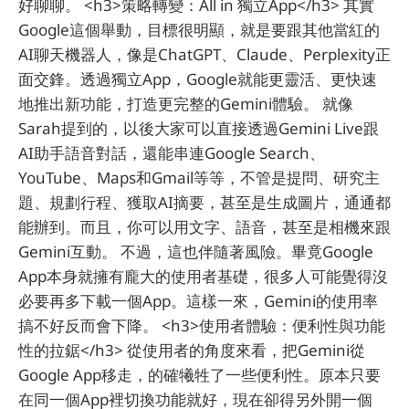
好聊聊。 <h3>策略轉變：All in 獨立App</h3> 其實
Google這個舉動，目標很明顯，就是要跟其他當紅的
AI聊天機器人，像是ChatGPT、Claude、Perplexity正
面交鋒。透過獨立App，Google就能更靈活、更快速
地推出新功能，打造更完整的Gemini體驗。 就像
Sarah提到的，以後大家可以直接透過Gemini Live跟
AI助手語音對話，還能串連Google Search、
YouTube、Maps和Gmail等等，不管是提問、研究主
題、規劃行程、獲取AI摘要，甚至是生成圖片，通通都
能辦到。而且，你可以用文字、語音，甚至是相機來跟
Gemini互動。 不過，這也伴隨著風險。畢竟Google
App本身就擁有龐大的使用者基礎，很多人可能覺得沒
必要再多下載一個App。這樣一來，Gemini的使用率
搞不好反而會下降。 <h3>使用者體驗：便利性與功能
性的拉鋸</h3> 從使用者的角度來看，把Gemini從
Google App移走，的確犧牲了一些便利性。原本只要
在同一個App裡切換功能就好，現在卻得另外開一個