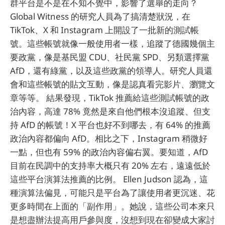
群平台是不是在不知不覺中，影響了選舉的走向？
Global Witness 的研究人員為了搞清楚狀況，在
TikTok、X 和 Instagram 上開設了一批新的測試帳
號。這些帳號就像一般使用者一樣，追蹤了德國幾個主
要政黨，像是基民盟 CDU、社民黨 SPD、另類選擇黨
AfD，還有綠黨，以及這些政黨的領導人。研究人員還
會和這些帳號的貼文互動，像是認真看完影片、瀏覽文
章等等。 結果發現，TikTok 推薦給這些測試帳號的政
治內容，高達 78% 竟然是來自他們根本沒追蹤、但支
持 AfD 的帳號！X 平台也好不到哪去，有 64% 的推薦
政治內容都偏向 AfD。相比之下，Instagram 稍微好
一點，但也有 59% 的政治內容偏右翼。要知道，AfD
目前在民調中的支持率大概只有 20% 左右，遠遠低於
這些平台演算法推薦的比例。 Ellen Judson 認為，這
種演算法偏見，可能只是平台為了讓使用者更沉迷、花
更多時間在上面的「副作用」。她說，這些公司本來只
是想盡辦法提高用戶參與度，沒想到現在卻變成大家討