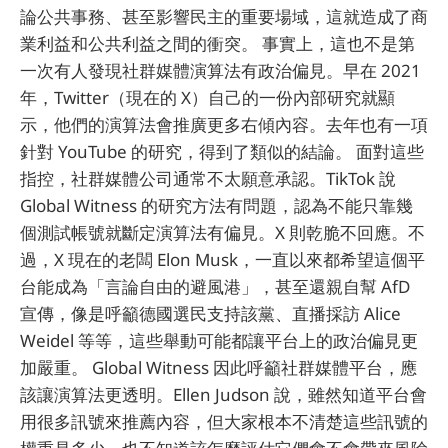
論公共事務、甚至影響民主的重要場域，這就造成了商
業利益和公共利益之間的衝突。 事實上，這也不是第
一次有人發現社群媒體演算法有政治偏見。早在 2021
年，Twitter（現在的 X）自己的一份內部研究就顯
示，他們的演算法會推廣更多右傾內容。去年也有一項
針對 YouTube 的研究，得到了類似的結論。 面對這些
指控，社群媒體公司通常不太願意承認。TikTok 說
Global Witness 的研究方法有問題，認為不能只靠幾
個測試帳號就斷定演算法有偏見。X 則乾脆不回應。不
過，X 現在的老闆 Elon Musk，一直以來都希望這個平
台能成為「言論自由的避風港」，甚至還親自幫 AfD
宣傳，像是呼籲德國選民支持該黨、直播採訪 Alice
Weidel 等等，這些舉動可能都讓平台上的政治偏見更
加嚴重。 Global Witness 因此呼籲社群媒體平台，應
該讓演算法更透明。Ellen Judson 說，雖然知道平台會
用很多訊號來推薦內容，但大家根本不清楚這些訊號的