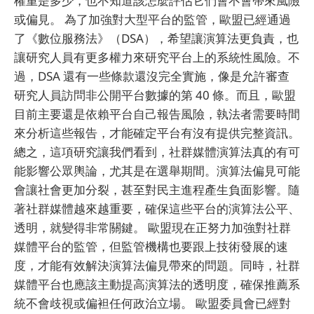
權重是多少，也不知道該怎麼評估它們會不會帶來風險
或偏見。 為了加強對大型平台的監管，歐盟已經通過
了《數位服務法》（DSA），希望讓演算法更負責，也
讓研究人員有更多權力來研究平台上的系統性風險。不
過，DSA 還有一些條款還沒完全實施，像是允許審查
研究人員訪問非公開平台數據的第 40 條。而且，歐盟
目前主要還是依賴平台自己報告風險，執法者需要時間
來分析這些報告，才能確定平台有沒有提供完整資訊。
總之，這項研究讓我們看到，社群媒體演算法真的有可
能影響公眾輿論，尤其是在選舉期間。演算法偏見可能
會讓社會更加分裂，甚至對民主進程產生負面影響。隨
著社群媒體越來越重要，確保這些平台的演算法公平、
透明，就變得非常關鍵。 歐盟現在正努力加強對社群
媒體平台的監管，但監管機構也要跟上技術發展的速
度，才能有效解決演算法偏見帶來的問題。同時，社群
媒體平台也應該主動提高演算法的透明度，確保推薦系
統不會歧視或偏袒任何政治立場。 歐盟委員會已經對