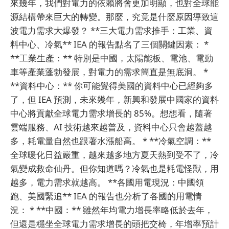
來幾年，我們對電力的依賴將會更加明顯，也對全球能
源結構帶來巨大的轉變。那麼，究竟是什麼原因導致這
波電力需求大爆發？ **三大電力需求推手：工業、資
料中心、冷氣** IEA 的報告點名了三個關鍵因素： *
**工業生產：** 特別是中國，太陽能板、電池、電動
車等產業蓬勃發展，對電力的需求簡直是無底洞。 *
**資料中心：** 你可能覺得美國的資料中心已經夠多
了，但 IEA 預測，未來幾年，新興和發展中國家的資料
中心將貢獻全球電力需求增長的 85%。想想看，隨著
雲端服務、AI 技術越來越普及，資料中心只會越蓋越
多，耗電量自然也跟著水漲船高。 * **冷氣空調：**
全球暖化日益嚴重，越來越多地方夏天熱到受不了，冷
氣變成救命仙丹。但你知道嗎？冷氣也是耗電怪獸，用
越多，電力需求就越高。 **各國用電現況：中國領
跑、美國緊追** IEA 的報告也分析了各國的用電情
況： * **中國：** 雖然年均電力增長率略低於去年，
但還是穩坐全球電力需求增長的頭把交椅，年增率預計