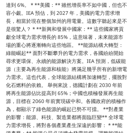
達到 6%。 * **美國：** 雖然增長率不如中國，但也不
容小覷。IEA 預估，到 2027 年，美國的電力需求增
長，相當於現在整個加州的用電量。這數字聽起來是不
是很驚人？ * **新興和發展中國家：** 這些國家將貢
獻全球電力需求增長的 85%，這意味著，未來能源市
場的重心將逐漸轉向這些地區。 **能源結構大轉型：
綠能崛起** 面對不斷攀升的電力需求，各國紛紛開始
尋求更環保、永續的能源解決方案。IEA 預測，低碳能
源（主要為再生能源和核能）將滿足幾乎所有的新增電
力需求。這也代表，全球能源結構將加速轉型，擺脫對
化石燃料的依賴。 舉例來說，德國計劃在 2030 年前
將再生能源佔比提高到 65%；中國也積極發展再生能
源，目標在 2060 年前實現碳中和。各國政府的積極作
為，都顯示了綠色能源的崛起已勢不可擋。 **對產業
的影響：能源、科技、製造業都將面臨巨變** 全球電
力需求增長，將對各個產業產生深遠的影響： * **能