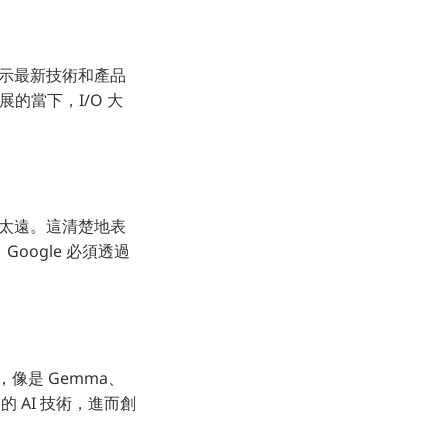
 展示最新技術和產品
的當下，I/O 大
相差太遠。這清楚地表
，Google 必須透過
像是 Gemma、
e 的 AI 技術，進而創