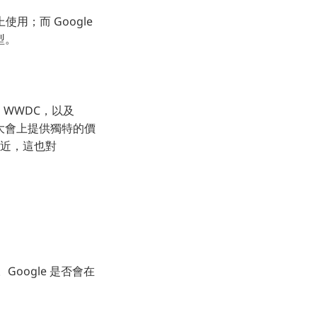
用；而 Google
型。
的 WWDC，以及
/O 大會上提供獨特的價
當接近，這也對
Google 是否會在
？