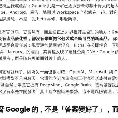
模型變成產品；Google 則是一家已經服務全球數十億人的超
Tube、Android、廣告、地圖與 Workspace 全都綁在一起
牌風險，不是「先 beta 再修」那麼簡單。
le 沒有官僚病。它當然有，而且這正是外界批評最合理的地方：
Go
既有產品優化裡，卻沒有果斷把它包裝成全民可見的新產品。
你
成平台責任感；現實通常是兩者混合。Pichai 在公開場合一直
lity」與「latency」的理由，其實也反映了這種企業 DNA：Goog
採用者，而是隨時可能面對數十億人。
到這裡就夠了。因為另一面也很明確：OpenAI、Microsoft 與 GitHu
大型模型不只會聊天，它還能立刻切進高頻工作流並形成付費需
非常自然，畢竟它握有 DeepMind、Google Brain、雲端基礎
它沒有率先在開發者工具上建立壟斷級優勢。這不是風險管理，
 Google 的，不是「答案變好了」，