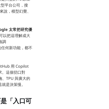
大型平台公司，搜
。對它來說，模型幻覺、
ogle 太常把研究優
可以把這理解成大
強調
le 的任何新功能，都不
b 用 Copilot
求。這個切口對
設施、TPU 與廣大的
這就是決策慢。
而是「入口可