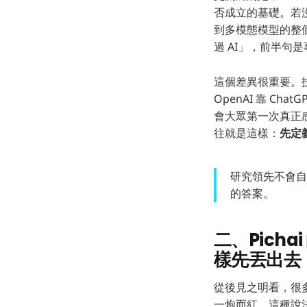
否成立的基礎。若沒
到多模態模型的整個浪
過 AI」，前半句
這個差異很重要。
OpenAI 靠 Ch
會大眾第一次真正感
往就是這樣：
先定
研究領先不會自
的答案。
二、Pich
樣先丟出去
從後見之明看，很多人
一炮而紅。這種說法