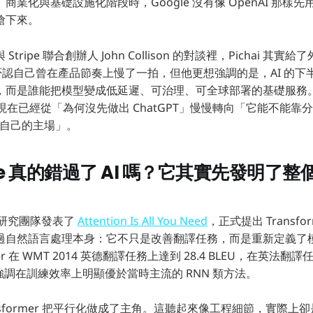
商業化與基礎設施化階段時，Google 沒有像 OpenAI 那樣
搶下來。
ai 與 Stripe 聯合創辦人 John Collison 的對談裡，Pichai
並不否認自己曾在產品節奏上慢了一拍，但他更想強調的是，AI 的
mo，而是誰能把模型變成低延遲、可治理、可全球部署的基礎服務
I 故事現在已經從「為何沒先做出 ChatGPT」慢慢轉向「它能不能
變成自己的主場」。
le 真的錯過了 AI 嗎？它其實先發明了
le 研究團隊發表了
Attention Is All You Need
，正式提出 Transf
過自然語言處理本身：它不只是改善翻譯任務，而是重新定義了
mer 在 WMT 2014 英德翻譯任務上達到 28.4 BLEU，在英法
U，並強調在訓練效率上明顯優於當時主流的 RNN 類方法。
nsformer 把平行化做成了主角。這聽起來像工程細節，實際上