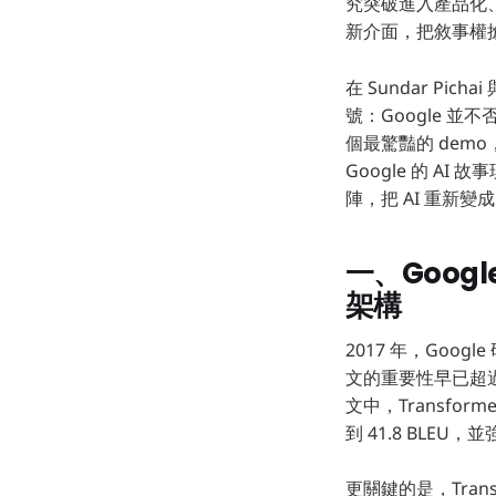
究突破進入產品化、
新介面，把敘事權
在 Sundar Pich
號：Google 
個最驚豔的 de
Google 的 A
陣，把 AI 重新
一、Goog
架構
2017 年，Goog
文的重要性早已超
文中，Transfor
到 41.8 BLE
更關鍵的是，Tra