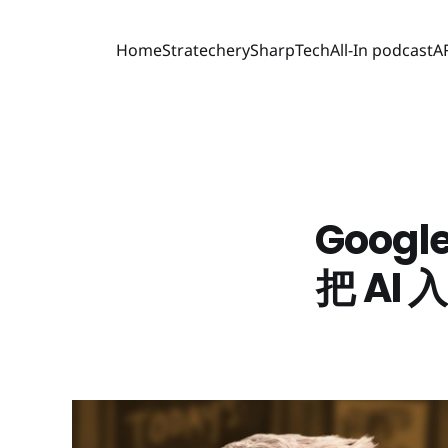
Home
Stratechery
SharpTech
All-In podcast
A
Googl
把 AI 