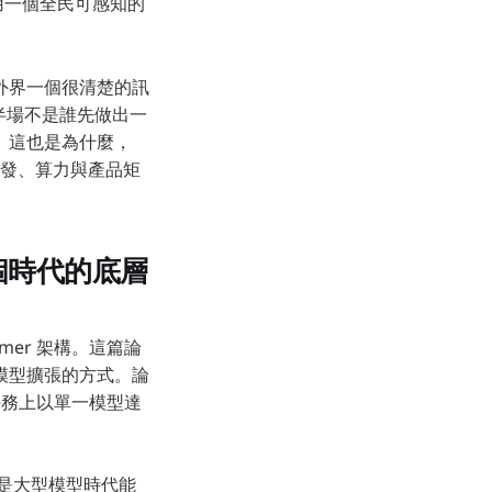
先用一個全民可感知的
 其實給了外界一個很清楚的訊
下半場不是誰先做出一
。這也是為什麼，
靠分發、算力與產品矩
整個時代的底層
ormer 架構。這篇論
模型擴張的方式。論
翻譯任務上以單一模型達
卻是大型模型時代能