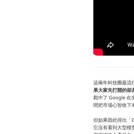
這兩年科技圈最流行
果大家先打開的卻是 
戳中了 Googl
間把市場心智收下
但如果因此得出「G
它沒有看到大型模