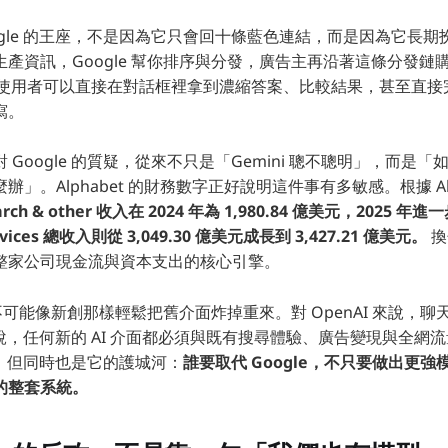
ogle 的王座，不是因為它只會回十條藍色連結，而是因為它長
產資訊，Google 幫你排序與分發，廣告主再沿著這條分發鏈
：當使用者可以直接在對話框裡拿到濃縮答案、比較結果，甚至直
寫。
 Google 的質疑，從來不只是「Gemini 聰不聰明」，而是
」。Alphabet 的財務數字正好說明這件事有多敏感。根據 Alpha
arch & other 收入在 2024 年為 1,980.84 億美元，2025 年進一
vices 總收入則從 3,049.30 億美元成長到 3,427.21 億美元。
換
整家公司現金流與資本支出的核心引擎。
e 不可能像新創那樣輕鬆把舊介面炸掉重來。對 OpenAI 來說，
e 來說，任何新的 AI 介面都必須與既有搜尋體驗、廣告變現與全
包袱，但同時也是它的護城河：
誰要取代 Google，不只要做出更
的整套系統。