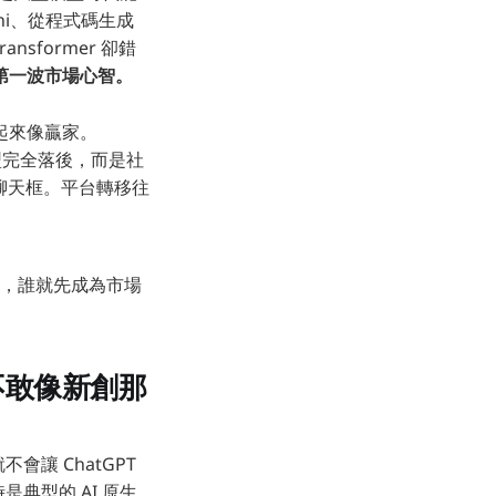
ni、從程式碼生成
sformer 卻錯
是第一波市場心智。
起來像贏家。
不是模型完全落後，而是社
個聊天框。平台轉移往
，誰就先成為市場
是不敢像新創那
會讓 ChatGPT
典型的 AI 原生