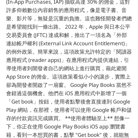
(In-App Purchases, IAP) 抽取高達 30% 的佣金，這對
許多仰賴數位內容銷售的應用程式，像是電子書、音
樂、影片等，無疑是沉重的負擔。這也難怪開發者們總
是希望能找到一條出路。 2022 年，Apple 與日本公平
交易委員會 (JFTC) 達成和解，推出了一項名為「外部
連結帳戶權利 (External Link Account Entitlement)」
的例外政策。簡單來說，這項政策允許特定的「閱讀器
應用程式 (reader apps)」在應用程式內提供連結，引
導使用者到開發者自己的網站上進行購買，藉此避開
App Store 的佣金。這項政策看似小小的讓步，實際上
卻為開發者開啟了一扇窗。 Google Play Books 當然不
會錯過這個機會。他們在 iOS 應用程式中新增了一個
「Get book」按鈕，使用者點擊後會直接連到 Google
Play 網站，在那裡，使用者可以使用 Google 帳戶和儲
存的付款資訊完成購買。 **使用者體驗至上** 想像一
下，你正在使用 Google Play Books iOS app 瀏覽書
籍，看到一本想買的書，點擊 "Get book" 後，就能無