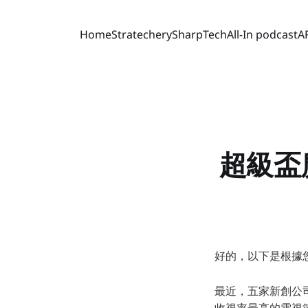
Home
Stratechery
SharpTech
All-In podcast
A
超級盃
好的，以下是根據
最近，五家新創公
收視率最高的電視