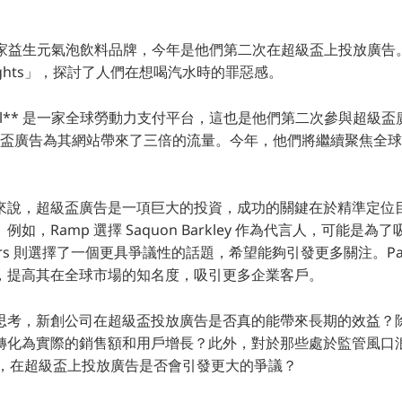
** 是一家益生元氣泡飲料品牌，今年是他們第二次在超級盃上投放廣
oughts」，探討了人們在想喝汽水時的罪惡感。
 Global** 是一家全球勞動力支付平台，這也是他們第二次參與超
的超級盃廣告為其網站帶來了三倍的流量。今年，他們將繼續聚焦全
來說，超級盃廣告是一項巨大的投資，成功的關鍵在於精準定位
如，Ramp 選擇 Saquon Barkley 作為代言人，可能是
Hers 則選擇了一個更具爭議性的話題，希望能夠引發更多關注。Papay
，提高其在全球市場的知名度，吸引更多企業客戶。
思考，新創公司在超級盃投放廣告是否真的能帶來長期的效益？
轉化為實際的銷售額和用戶增長？此外，對於那些處於監管風口
ers），在超級盃上投放廣告是否會引發更大的爭議？