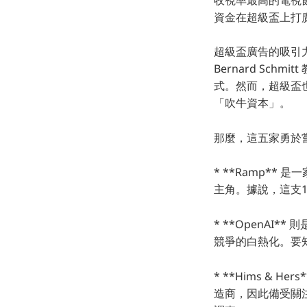
資金在超級盃上打
超級盃廣告的吸引
Bernard Sc
式。然而，超級盃
「吹牛資本」。
那麼，這五家勇於
* **Ramp**
主角。據說，這支1
* **OpenAI
競爭的白熱化。要知道
* **Hims &
造商，因此備受關注。