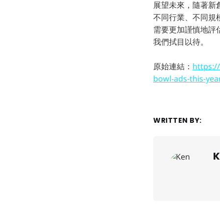
展望未來，隨著新
不同行業、不同規
需要更加謹慎地評
我們拭目以待。
原始連結：
https:/
bowl-ads-this-yea
WRITTEN BY:
K