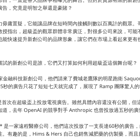
廣告，究竟是明智之舉還是豪賭？
力毋庸置疑，它能讓品牌在短時間內接觸到數以百萬計的觀眾。
hmitt 教授指出，超級盃的觀眾群體非常廣泛，對很多公司來說，
也能快速提升新創公司的品牌形象，讓它們在市場上看起來更有
嘗試的新創公司是誰，它們又打算如何利用超級盃這個舞台呢？
 是一家金融科技新創公司，他們請來了費城老鷹隊的明星跑衛 Saquon B
5秒的廣告只花了短短七天就完成了，展現了 Ramp 團隊驚人
** 則是首次在超級盃上投放電視廣告。雖然具體內容還沒有公開，但這
，去年 OpenAI 的競爭對手 Anthropic 也曾投放過五秒的
 Hers** 是一家遠程醫療公司，他們這次投放了一支長達60秒的廣
有趣的是，Hims & Hers 自己也銷售減肥藥的仿製藥，而且目