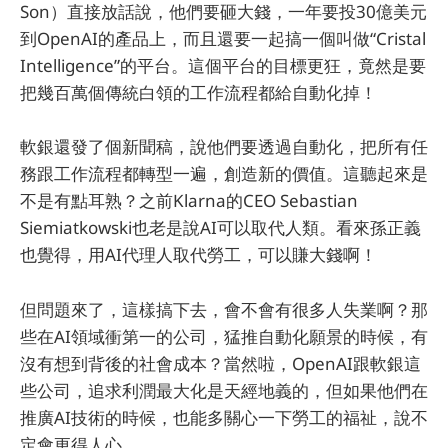
Son）直接放話說，他們要砸大錢，一年要投30億美元
到OpenAI的產品上，而且還要一起搞一個叫做“Cristal
Intelligence”的平台。這個平台的目標更狂，竟然是要
把幾百萬個傳統白領的工作流程都給自動化掉！
軟銀還發了個新聞稿，說他們要透過自動化，把所有任
務跟工作流程都轉型一遍，創造新的價值。這聽起來是
不是有點耳熟？之前Klarna的CEO Sebastian
Siemiatkowski也老是說AI可以取代人類。看來孫正義
也覺得，用AI代理人取代勞工，可以賺大錢啊！
但問題來了，這樣搞下去，會不會有很多人失業啊？那
些在AI領域衝第一的公司，猛推自動化願景的時候，有
沒有想到背後的社會成本？當然啦，OpenAI跟軟銀這
些公司，追求利潤最大化是天經地義的，但如果他們在
推廣AI技術的時候，也能多關心一下勞工的福祉，說不
定會更得人心。