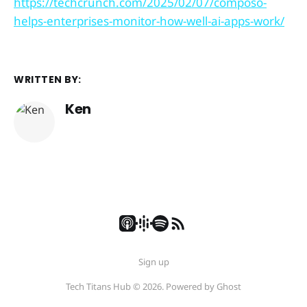
https://techcrunch.com/2025/02/07/composo-
helps-enterprises-monitor-how-well-ai-apps-work/
WRITTEN BY:
Ken
Sign up
Tech Titans Hub © 2026. Powered by
Ghost