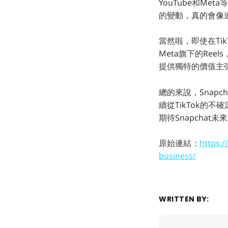
YouTube和M
的變動，真的會像
當然啦，即使在Ti
Meta旗下的Re
提供獨特的價值主
總的來說，Snap
續從TikTok的
期待Snapchat
原始連結：
https:/
business/
WRITTEN BY: