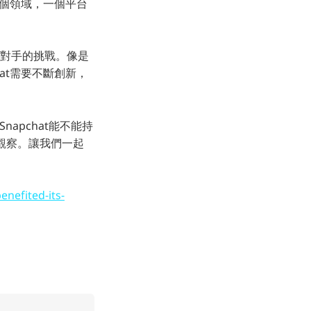
這個領域，一個平台
競爭對手的挑戰。像是
hat需要不斷創新，
apchat能不能持
待觀察。讓我們一起
nefited-its-