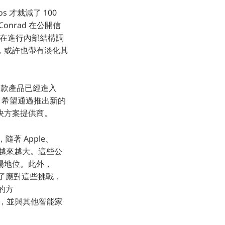
 才裁減了 100
onrad 在公開信
正在進行內部結構調
，或許也帶有淡化其
說這款產品已經進入
os 希望通過推出新的
決方案提供商。
著 Apple、
力也越來越大。這些公
場地位。此外，
為了應對這些挑戰，
的方
市場，並與其他智能家