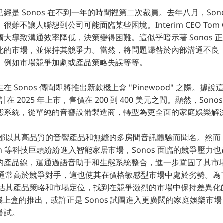
是 Sonos 在不到一年的時間裡第二次裁員。去年八月，Sonos
難不讓人聯想到公司可能面臨某些困境。Interim CEO Tom C
大導致溝通效率降低，決策變得困難。這似乎暗示著 Sonos 
化的市場，並保持其競爭力。當然，將問題歸咎於內部溝通不良
，例如市場競爭加劇或產品策略失誤等等。
 Sonos 傳聞即將推出新款機上盒 "Pinewood" 之際。據
計在 2025 年上市，售價在 200 到 400 美元之間。顯然，Son
態系統，從單純的音響設備製造商，轉型為更全面的家庭娛樂解
s 都以其高品質的音響產品和無縫的多房間音訊體驗而聞名。然而，隨
mazon 等科技巨頭紛紛進入智能家居市場，Sonos 面臨的競爭壓
的產品線，還通過語音助手和生態系統整合，進一步鞏固了其市
價格通常高於競爭對手，這也使其在價格敏感型市場中處於劣勢。
新評估其產品策略和市場定位，找到在競爭激烈的市場中保持差異化
d" 機上盒的推出，或許正是 Sonos 試圖進入更廣闊的家庭娛樂
嘗試。