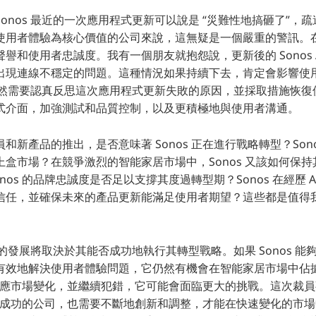
onos 最近的一次應用程式更新可以說是 “災難性地搞砸了”，
使用者體驗為核心價值的公司來說，這無疑是一個嚴重的警訊。
譽和使用者忠誠度。我有一個朋友就抱怨說，更新後的 Sonos 
現連線不穩定的問題。這種情況如果持續下去，肯定會影響使用者對
 顯然需要認真反思這次應用程式更新失敗的原因，並採取措施恢
式介面，加強測試和品質控制，以及更積極地與使用者溝通。
和新產品的推出，是否意味著 Sonos 正在進行戰略轉型？Son
盒市場？在競爭激烈的智能家居市場中，Sonos 又該如何保
nos 的品牌忠誠度是否足以支撐其度過轉型期？Sonos 在經歷 
信任，並確保未來的產品更新能滿足使用者期望？這些都是值得
s 的發展將取決於其能否成功地執行其轉型戰略。如果 Sonos 
有效地解決使用者體驗問題，它仍然有機會在智能家居市場中佔
無法適應市場變化，並繼續犯錯，它可能會面臨更大的挑戰。這次裁
 這樣成功的公司，也需要不斷地創新和調整，才能在快速變化的市