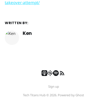
takeover-attempt/
WRITTEN BY:
Ken
Sign up
Tech Titans Hub © 2026. Powered by
Ghost