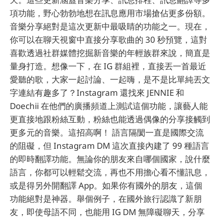
項功能，野心勃勃地想在訊息應用市場搶佔更多份額。
音樂分享絕對是這次更新中最吸睛的功能之一。現在，
你可以在聊天視窗中直接分享歌曲的 30 秒預覽，這對
喜歡透過社群媒體挖掘新音樂的年輕族群來說，簡直是
量身打造。想像一下，在 IG 群組裡，直接丟一首最近
愛聽的歌，大家一起討論、一起嗨，是不是比單純丟文
字連結有趣多了？Instagram 還找來 JENNIE 和
Doechii 在他們的廣播頻道上測試這個功能，讓藝人能
更直接地跟粉絲互動，粉絲也能透過偶像的分享接觸到
更多元的音樂。這招高啊！ 語言隔閡一直是國際交流
的阻礙，但 Instagram DM 這次直接內建了 99 種語言
的即時翻譯功能。無論你的朋友來自哪個國家，說什麼
語言，你都可以輕鬆交流，再也不用擔心看不懂訊息，
或是得另外開翻譯 App。如果你有國外的朋友，這個
功能絕對是神器。舉個例子，在國外旅行認識了新朋
友，即使母語不同，也能用 IG DM 無障礙聊天，分享