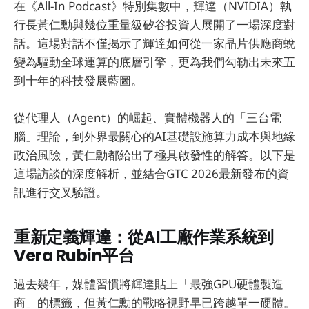
在《All-In Podcast》特別集數中，輝達（NVIDIA）執
行長黃仁勳與幾位重量級矽谷投資人展開了一場深度對
話。這場對話不僅揭示了輝達如何從一家晶片供應商蛻
變為驅動全球運算的底層引擎，更為我們勾勒出未來五
到十年的科技發展藍圖。
從代理人（Agent）的崛起、實體機器人的「三台電
腦」理論，到外界最關心的AI基礎設施算力成本與地緣
政治風險，黃仁勳都給出了極具啟發性的解答。以下是
這場訪談的深度解析，並結合GTC 2026最新發布的資
訊進行交叉驗證。
重新定義輝達：從AI工廠作業系統到
Vera Rubin平台
過去幾年，媒體習慣將輝達貼上「最強GPU硬體製造
商」的標籤，但黃仁勳的戰略視野早已跨越單一硬體。