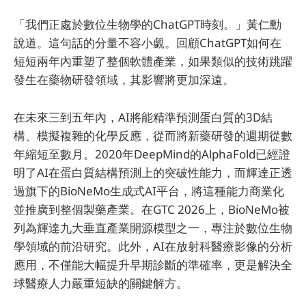
「我們正處於數位生物學的ChatGPT時刻。」黃仁勳
說道。這句話的分量不容小覷。回顧ChatGPT如何在
短短兩年內重塑了整個軟體產業，如果類似的技術跳躍
發生在藥物研發領域，其影響將更加深遠。
在未來三到五年內，AI將能精準預測蛋白質的3D結
構、模擬複雜的化學反應，從而將新藥研發的週期從數
年縮短至數月。2020年DeepMind的AlphaFold已經證
明了AI在蛋白質結構預測上的突破性能力，而輝達正透
過旗下的BioNeMo生成式AI平台，將這種能力商業化
並推廣到整個製藥產業。在GTC 2026上，BioNeMo被
列為輝達九大垂直產業開源模型之一，專注於數位生物
學領域的前沿研究。此外，AI在放射科醫療影像的分析
應用，不僅能大幅提升早期診斷的準確率，更是解決全
球醫療人力嚴重短缺的關鍵解方。