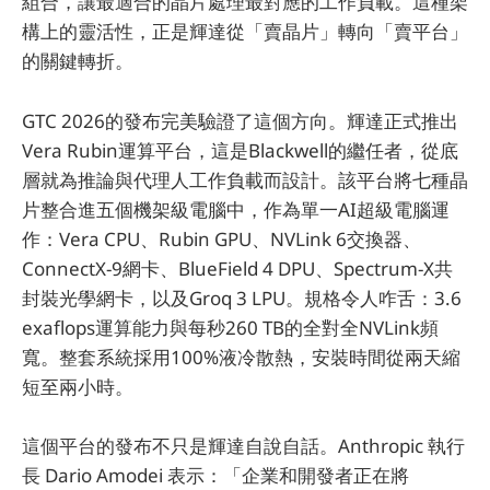
組合，讓最適合的晶片處理最對應的工作負載。這種架
構上的靈活性，正是輝達從「賣晶片」轉向「賣平台」
的關鍵轉折。
GTC 2026的發布完美驗證了這個方向。輝達正式推出
Vera Rubin運算平台，這是Blackwell的繼任者，從底
層就為推論與代理人工作負載而設計。該平台將七種晶
片整合進五個機架級電腦中，作為單一AI超級電腦運
作：Vera CPU、Rubin GPU、NVLink 6交換器、
ConnectX-9網卡、BlueField 4 DPU、Spectrum-X共
封裝光學網卡，以及Groq 3 LPU。規格令人咋舌：3.6
exaflops運算能力與每秒260 TB的全對全NVLink頻
寬。整套系統採用100%液冷散熱，安裝時間從兩天縮
短至兩小時。
這個平台的發布不只是輝達自說自話。Anthropic 執行
長 Dario Amodei 表示：「企業和開發者正在將