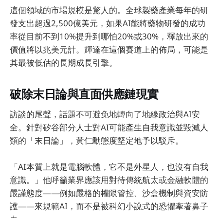
這個領域的市場規模是驚人的。全球製藥產業每年的研
發支出超過2,500億美元，如果AI能將藥物研發的成功
率從目前不到10%提升到哪怕20%或30%，釋放出來的
價值將以兆美元計。輝達在這個賽道上的佈局，可能是
其最被低估的長期成長引擎。
破除末日論與直面供應鏈現實
訪談的尾聲，話題不可避免地轉向了地緣政治與AI安
全。針對矽谷部分人士對AI可能產生自我意識並毀滅人
類的「末日論」，黃仁勳態度堅定地予以駁斥。
「AI本質上就是電腦軟體，它不是外星人，也沒有自我
意識。」他呼籲業界應該用對待傳統航太或金融軟體的
嚴謹態度——例如嚴格的權限管控、沙盒機制與資安防
護——來規範AI，而不是被科幻小說式的恐懼牽著鼻子