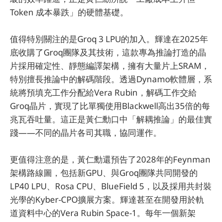
Token 成本暴跌」的硬體基礎。
值得特別關注的是Groq 3 LPU的加入。輝達在2025年
底收購了Groq團隊及其技術，這款專為推論打造的晶
片採用確定性、靜態編譯架構，擁有大量片上SRAM，
特別擅長推論中的解碼階段。透過Dynamo軟體層，系
統將預填充工作分配給Vera Rubin，解碼工作交給
Groq晶片，實現了比單獨使用Blackwell高出35倍的每
兆瓦吞吐量。這正是黃仁勳口中「解耦推論」的最佳實
踐——不同的晶片各司其職，協同運作。
更值得注意的是，黃仁勳還預告了2028年的Feynman
架構路線圖，包括新GPU、與Groq團隊共同開發的
LP40 LPU、Rosa CPU、BlueField 5，以及採用共封裝
光學的Kyber-CPO擴展方案。輝達甚至在開發用於軌
道資料中心的Vera Rubin Space-1。每年一個新架