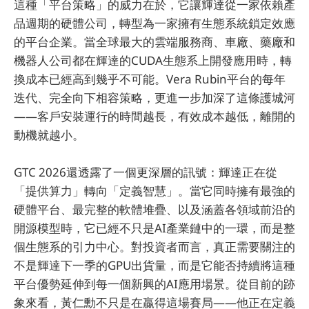
這種「平台策略」的威力在於，它讓輝達從一家依賴產
品週期的硬體公司，轉型為一家擁有生態系統鎖定效應
的平台企業。當全球最大的雲端服務商、車廠、藥廠和
機器人公司都在輝達的CUDA生態系上開發應用時，轉
換成本已經高到幾乎不可能。Vera Rubin平台的每年
迭代、完全向下相容策略，更進一步加深了這條護城河
——客戶安裝運行的時間越長，有效成本越低，離開的
動機就越小。
GTC 2026還透露了一個更深層的訊號：輝達正在從
「提供算力」轉向「定義智慧」。當它同時擁有最強的
硬體平台、最完整的軟體堆疊、以及涵蓋各領域前沿的
開源模型時，它已經不只是AI產業鏈中的一環，而是整
個生態系的引力中心。對投資者而言，真正需要關注的
不是輝達下一季的GPU出貨量，而是它能否持續將這種
平台優勢延伸到每一個新興的AI應用場景。從目前的跡
象來看，黃仁勳不只是在贏得這場賽局——他正在定義