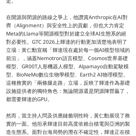
走。
在開源與閉源的路線之爭上，他讚賞Anthropic在AI對
齊（Alignment）與安全性上的貢獻，但也大力肯定
Meta的Llama等開源模型對於建立全球AI生態系的絕
對必要性。GTC 2026上輝達的行動更加清楚地表明了
立場：黃仁勳宣稱「輝達現在處於每一個AI模型領域的
前沿」，涵蓋Nemotron語言模型、Cosmos世界基礎
模型、GR00T人形機器人模型、Alpamayo自動駕駛模
型、BioNeMo數位生物學模型、Earth2 AI物理模型。
這種務實的「兩條腿走路」立場，反映了輝達作為基礎
設施提供者的獨特角色：無論開源還是閉源陣營贏了，
都需要輝達的GPU。
然而，當主持人問及供應鏈脆弱性時，黃仁勳展現了務
實的一面。他坦承輝達目前高度依賴台積電與亞洲的製
造生態系。面對台海局勢的潛在不確定性，輝達正在積