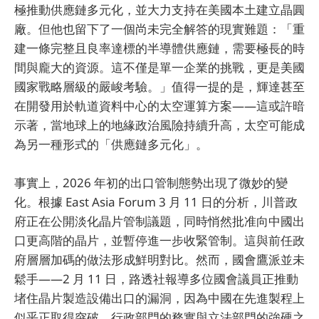
極推動供應鏈多元化，並大力支持在美國本土建立晶圓
廠。但他也留下了一個尚未完全解答的現實難題：「重
建一條完整且良率達標的半導體供應鏈，需要極長的時
間與龐大的資源。這不僅是單一企業的挑戰，更是美國
國家戰略層級的嚴峻考驗。」值得一提的是，輝達甚至
在開發用於軌道資料中心的太空運算方案——這或許暗
示著，當地球上的地緣政治風險持續升高，太空可能成
為另一種形式的「供應鏈多元化」。
事實上，2026 年初的出口管制態勢出現了微妙的變
化。根據 East Asia Forum 3 月 11 日的分析，川普政
府正在公開淡化晶片管制議題，同時悄然批准向中國出
口更高階的晶片，並暫停進一步收緊管制。這與前任政
府層層加碼的做法形成鮮明對比。然而，國會鷹派並未
鬆手——2 月 11 日，路透社報導多位國會議員正推動
堵住晶片製造設備出口的漏洞，因為中國在先進製程上
似乎正取得突破。行政部門的務實與立法部門的強硬之