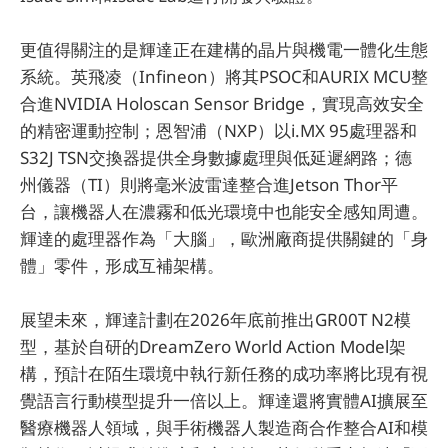
更值得關注的是輝達正在建構的晶片與機電一體化生態
系統。英飛凌（Infineon）將其PSOC和AURIX MCU整
合進NVIDIA Holoscan Sensor Bridge，實現高效安全
的精密運動控制；恩智浦（NXP）以i.MX 95處理器和
S32J TSN交換器提供全身數據處理與低延遲網路；德
州儀器（TI）則將毫米波雷達整合進Jetson Thor平
台，讓機器人在濃霧和低光環境中也能安全感知周遭。
輝達的處理器作為「大腦」，歐洲廠商提供關鍵的「身
體」零件，形成互補架構。
展望未來，輝達計劃在2026年底前推出GR00T N2模
型，基於自研的DreamZero World Action Model架
構，預計在陌生環境中執行新任務的成功率將比現有視
覺語言行動模型提升一倍以上。輝達還將實體AI擴展至
醫療機器人領域，與手術機器人製造商合作整合AI和模