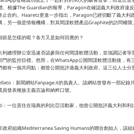
軟體。根據The Guardian的報導，Paragon在確認義大利政
止合約。Haaretz更進一步指出，Paragon已經切斷了義大
，另一個是情報機構，對其間諜軟體產品Graphite的訪問權限
細節是怎樣的呢？各方又是如何回應的？
大利總理辦公室迅速否認參與任何間諜軟體活動，並強調記者等
門的監控目標。然而，在WhatsApp公開間諜軟體活動後，有
們都有一個共同點：都曾公開批評過義大利政府。這三位人士分
 Cancellato：新聞網站Fanpage.it的負責人。該網站曾發布一
成員發表種族主義言論和納粹口號。
 Gomati：一位居住在瑞典的利比亞活動家，他曾公開批評義大利
ini：非政府組織Mediterranea Saving Humans的聯合創始