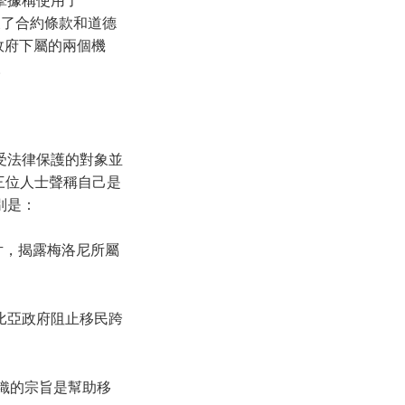
府違反了合約條款和道德
利政府下屬的兩個機
。
受法律保護的對象並
三位人士聲稱自己是
別是：
部紀錄片，揭露梅洛尼所屬
和利比亞政府阻止移民跨
人，該組織的宗旨是幫助移