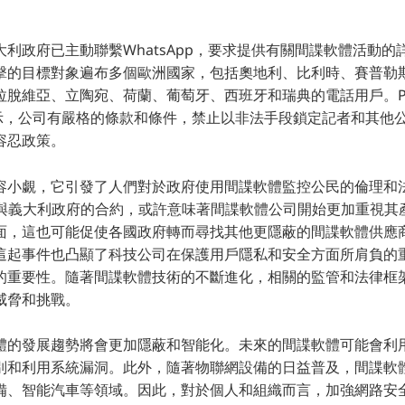
利政府已主動聯繫WhatsApp，要求提供有關間諜軟體活動的詳
擊的目標對象遍布多個歐洲國家，包括奧地利、比利時、賽普勒
脫維亞、立陶宛、荷蘭、葡萄牙、西班牙和瑞典的電話用戶。Para
確表示，公司有嚴格的條款和條件，禁止以非法手段鎖定記者和其他
容忍政策。
容小覷，它引發了人們對於政府使用間諜軟體監控公民的倫理和
終止與義大利政府的合約，或許意味著間諜軟體公司開始更加重視
面，這也可能促使各國政府轉而尋找其他更隱蔽的間諜軟體供應
這起事件也凸顯了科技公司在保護用戶隱私和安全方面所肩負的
的重要性。隨著間諜軟體技術的不斷進化，相關的監管和法律框
威脅和挑戰。
體的發展趨勢將會更加隱蔽和智能化。未來的間諜軟體可能會利
別和利用系統漏洞。此外，隨著物聯網設備的日益普及，間諜軟
備、智能汽車等領域。因此，對於個人和組織而言，加強網路安