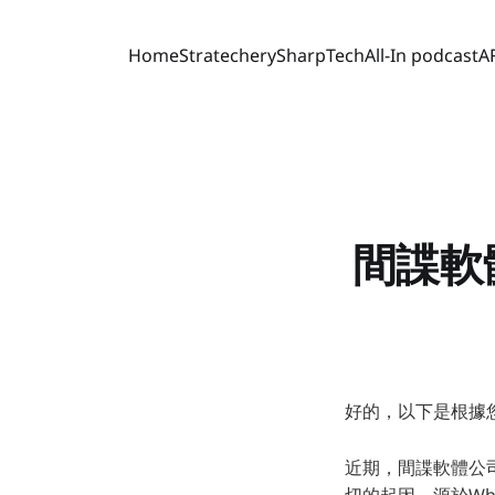
Home
Stratechery
SharpTech
All-In podcast
A
間諜軟
好的，以下是根據
近期，間諜軟體公司P
切的起因，源於Wh