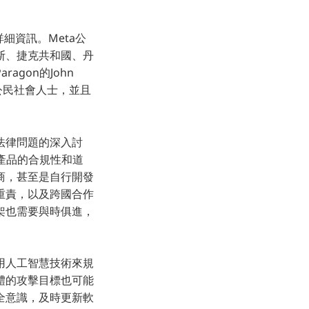
細資訊。Meta公
斯、捷克共和國、丹
gon的John
公民社會人士，並且
法律問題的深入討
其產品的合規性和道
商，甚至是自行開發
重責，以及跨國合作
架也需要與時俱進，
用人工智慧技術來規
體的攻擊目標也可能
全意識，及時更新軟